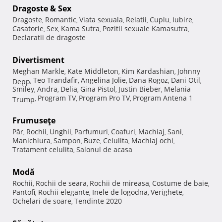
Dragoste & Sex
Dragoste
Romantic
Viata sexuala
Relatii
Cuplu
Iubire
,
,
,
,
,
,
Casatorie
Sex
Kama Sutra
Pozitii sexuale Kamasutra
,
,
,
,
Declaratii de dragoste
Divertisment
Meghan Markle
Kate Middleton
Kim Kardashian
Johnny
,
,
,
Teo Trandafir
Angelina Jolie
Dana Rogoz
Dani Otil
Depp
,
,
,
,
,
Smiley
Andra
Delia
Gina Pistol
Justin Bieber
Melania
,
,
,
,
,
Program TV
Program Pro TV
Program Antena 1
Trump
,
,
,
Frumuseţe
Păr
Rochii
Unghii
Parfumuri
Coafuri
Machiaj
Sani
,
,
,
,
,
,
,
Manichiura
Sampon
Buze
Celulita
Machiaj ochi
,
,
,
,
,
Tratament celulita
Salonul de acasa
,
Modă
Rochii
Rochii de seara
Rochii de mireasa
Costume de baie
,
,
,
,
Pantofi
Rochii elegante
Inele de logodna
Verighete
,
,
,
,
Ochelari de soare
Tendinte 2020
,