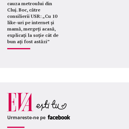
cauza metroului din
Cluj. Boc, către
consilierii USR: „Cu 10
like-uri pe internet și
mamă, mergeți acasă,
explicați la soție cât de
bun ați fost astăzi”
Urmareste-ne pe