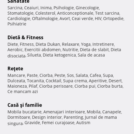
Sănătate
Sarcina
Ceaiuri
Inima
Psihologie
Ginecologie
,
,
,
,
,
Stomatologie
Colesterol
Anticonceptionale
Test sarcina
,
,
,
,
Cardiologie
Oftalmologie
Avort
Ceai verde
HIV
Ortopedie
,
,
,
,
,
,
Psihiatrie
Dietă & Fitness
Diete
Fitness
Dieta Dukan
Relaxare
Yoga
Intretinere
,
,
,
,
,
,
Aerobic
Exercitii abdomen
Nutritie
Dieta de slabit
Dieta
,
,
,
,
Silueta
Dieta ketogenica
Sala de acasa
disociata
,
,
,
Reţete
Mancare
Paste
Ciorba
Peste
Sos
Salata
Cafea
Supa
,
,
,
,
,
,
,
,
Dulceata
Tocanita
Cocktail
Supa crema
Aperitive
Desert
,
,
,
,
,
,
Maioneza
Pilaf
Ciorba perisoare
Ciorba pui
Ciorba burta
,
,
,
,
,
Ce mancam azi
Casă şi familie
Mobila bucatarie
Amenajari interioare
Mobila
Canapele
,
,
,
,
Dormitoare
Design interior
Parenting
Jurnal de mama
,
,
,
Gravide
Femei curajoase
Autism
singura
,
,
,