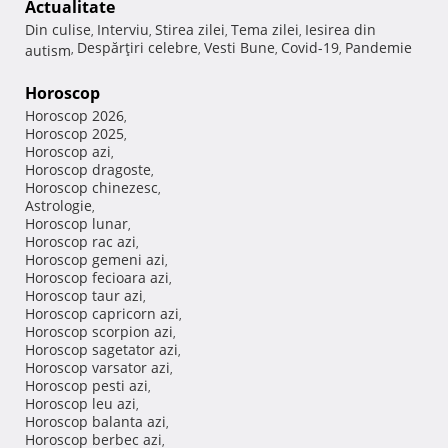
Actualitate
Din culise
Interviu
Stirea zilei
Tema zilei
Iesirea din
,
,
,
,
Despărţiri celebre
Vesti Bune
Covid-19
Pandemie
autism
,
,
,
,
Horoscop
Horoscop 2026
,
Horoscop 2025
,
Horoscop azi
,
Horoscop dragoste
,
Horoscop chinezesc
,
Astrologie
,
Horoscop lunar
,
Horoscop rac azi
,
Horoscop gemeni azi
,
Horoscop fecioara azi
,
Horoscop taur azi
,
Horoscop capricorn azi
,
Horoscop scorpion azi
,
Horoscop sagetator azi
,
Horoscop varsator azi
,
Horoscop pesti azi
,
Horoscop leu azi
,
Horoscop balanta azi
,
Horoscop berbec azi
,