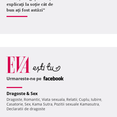
explicați la soție cât de
bun ați fost astăzi”
Urmareste-ne pe
Dragoste & Sex
Dragoste
Romantic
Viata sexuala
Relatii
Cuplu
Iubire
,
,
,
,
,
,
Casatorie
Sex
Kama Sutra
Pozitii sexuale Kamasutra
,
,
,
,
Declaratii de dragoste