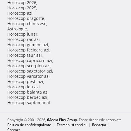
Horoscop 2026
,
Horoscop 2025
,
Horoscop azi
,
Horoscop dragoste
,
Horoscop chinezesc
,
Astrologie
,
Horoscop lunar
,
Horoscop rac azi
,
Horoscop gemeni azi
,
Horoscop fecioara azi
,
Horoscop taur azi
,
Horoscop capricorn azi
,
Horoscop scorpion azi
,
Horoscop sagetator azi
,
Horoscop varsator azi
,
Horoscop pesti azi
,
Horoscop leu azi
,
Horoscop balanta azi
,
Horoscop berbec azi
,
Horoscop saptamanal
Copyright © 2001-2026,
iMedia Plus Group
. Toate drepturile rezervate
Politica de confidențialitate
|
Termeni si conditii
|
Redacţia
|
Contact