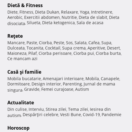
Dietă & Fitness
Diete
Fitness
Dieta Dukan
Relaxare
Yoga
Intretinere
,
,
,
,
,
,
Aerobic
Exercitii abdomen
Nutritie
Dieta de slabit
Dieta
,
,
,
,
Silueta
Dieta ketogenica
Sala de acasa
disociata
,
,
,
Reţete
Mancare
Paste
Ciorba
Peste
Sos
Salata
Cafea
Supa
,
,
,
,
,
,
,
,
Dulceata
Tocanita
Cocktail
Supa crema
Aperitive
Desert
,
,
,
,
,
,
Maioneza
Pilaf
Ciorba perisoare
Ciorba pui
Ciorba burta
,
,
,
,
,
Ce mancam azi
Casă şi familie
Mobila bucatarie
Amenajari interioare
Mobila
Canapele
,
,
,
,
Dormitoare
Design interior
Parenting
Jurnal de mama
,
,
,
Gravide
Femei curajoase
Autism
singura
,
,
,
Actualitate
Din culise
Interviu
Stirea zilei
Tema zilei
Iesirea din
,
,
,
,
Despărţiri celebre
Vesti Bune
Covid-19
Pandemie
autism
,
,
,
,
Horoscop