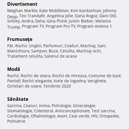
Divertisment
Meghan Markle
Kate Middleton
Kim Kardashian
Johnny
,
,
,
Teo Trandafir
Angelina Jolie
Dana Rogoz
Dani Otil
Depp
,
,
,
,
,
Smiley
Andra
Delia
Gina Pistol
Justin Bieber
Melania
,
,
,
,
,
Program TV
Program Pro TV
Program Antena 1
Trump
,
,
,
Frumuseţe
Păr
Rochii
Unghii
Parfumuri
Coafuri
Machiaj
Sani
,
,
,
,
,
,
,
Manichiura
Sampon
Buze
Celulita
Machiaj ochi
,
,
,
,
,
Tratament celulita
Salonul de acasa
,
Modă
Rochii
Rochii de seara
Rochii de mireasa
Costume de baie
,
,
,
,
Pantofi
Rochii elegante
Inele de logodna
Verighete
,
,
,
,
Ochelari de soare
Tendinte 2020
,
Sănătate
Sarcina
Ceaiuri
Inima
Psihologie
Ginecologie
,
,
,
,
,
Stomatologie
Colesterol
Anticonceptionale
Test sarcina
,
,
,
,
Cardiologie
Oftalmologie
Avort
Ceai verde
HIV
Ortopedie
,
,
,
,
,
,
Psihiatrie