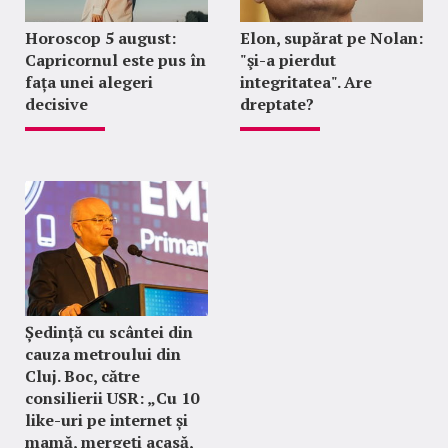
Horoscop 5 august:
Elon, supărat pe Nolan:
Capricornul este pus în
"şi-a pierdut
fața unei alegeri
integritatea". Are
decisive
dreptate?
Ședință cu scântei din
cauza metroului din
Cluj. Boc, către
consilierii USR: „Cu 10
like-uri pe internet și
mamă, mergeți acasă,