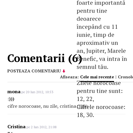
foarte importantă
pentru tine
deoarece
începând cu 11
iunie, timp de
aproximativ un
an, Jupiter, Marele
Comentarii (6)
Benefic, va intra în
semnul tău.
POSTEAZA COMENTARIU
Afiseaza:
Cele mai recente
|
Cronol
Zilele norocoase
pentru tine sunt:
mona
pe 20 Iun 2012, 10:53
12, 22,
:)))
cifre norocoase, nu zile, cristina :))))))
Cifrele norocoase:
18, 30.
Cristina
pe 2 Iun 2012, 21:08