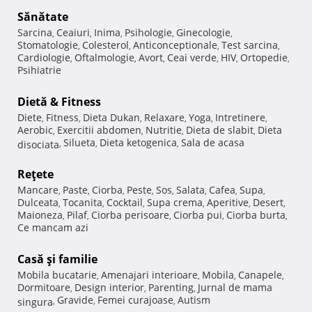
Sănătate
Sarcina
Ceaiuri
Inima
Psihologie
Ginecologie
,
,
,
,
,
Stomatologie
Colesterol
Anticonceptionale
Test sarcina
,
,
,
,
Cardiologie
Oftalmologie
Avort
Ceai verde
HIV
Ortopedie
,
,
,
,
,
,
Psihiatrie
Dietă & Fitness
Diete
Fitness
Dieta Dukan
Relaxare
Yoga
Intretinere
,
,
,
,
,
,
Aerobic
Exercitii abdomen
Nutritie
Dieta de slabit
Dieta
,
,
,
,
Silueta
Dieta ketogenica
Sala de acasa
disociata
,
,
,
Reţete
Mancare
Paste
Ciorba
Peste
Sos
Salata
Cafea
Supa
,
,
,
,
,
,
,
,
Dulceata
Tocanita
Cocktail
Supa crema
Aperitive
Desert
,
,
,
,
,
,
Maioneza
Pilaf
Ciorba perisoare
Ciorba pui
Ciorba burta
,
,
,
,
,
Ce mancam azi
Casă şi familie
Mobila bucatarie
Amenajari interioare
Mobila
Canapele
,
,
,
,
Dormitoare
Design interior
Parenting
Jurnal de mama
,
,
,
Gravide
Femei curajoase
Autism
singura
,
,
,