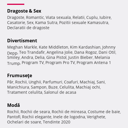
Dragoste & Sex
Dragoste
Romantic
Viata sexuala
Relatii
Cuplu
Iubire
,
,
,
,
,
,
Casatorie
Sex
Kama Sutra
Pozitii sexuale Kamasutra
,
,
,
,
Declaratii de dragoste
Divertisment
Meghan Markle
Kate Middleton
Kim Kardashian
Johnny
,
,
,
Teo Trandafir
Angelina Jolie
Dana Rogoz
Dani Otil
Depp
,
,
,
,
,
Smiley
Andra
Delia
Gina Pistol
Justin Bieber
Melania
,
,
,
,
,
Program TV
Program Pro TV
Program Antena 1
Trump
,
,
,
Frumuseţe
Păr
Rochii
Unghii
Parfumuri
Coafuri
Machiaj
Sani
,
,
,
,
,
,
,
Manichiura
Sampon
Buze
Celulita
Machiaj ochi
,
,
,
,
,
Tratament celulita
Salonul de acasa
,
Modă
Rochii
Rochii de seara
Rochii de mireasa
Costume de baie
,
,
,
,
Pantofi
Rochii elegante
Inele de logodna
Verighete
,
,
,
,
Ochelari de soare
Tendinte 2020
,