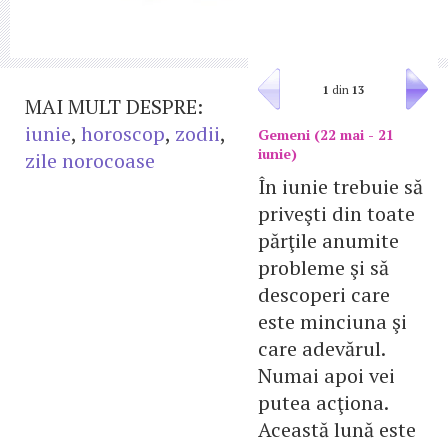
1
din
13
MAI MULT DESPRE:
iunie
,
horoscop
,
zodii
,
Gemeni (22 mai - 21
iunie)
zile norocoase
În iunie trebuie să
priveşti din toate
părţile anumite
probleme şi să
descoperi care
este minciuna şi
care adevărul.
Numai apoi vei
putea acţiona.
Această lună este