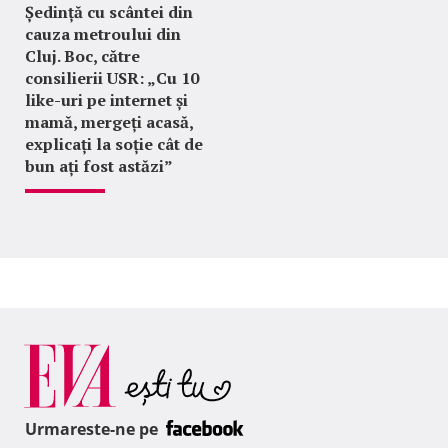
Ședință cu scântei din
cauza metroului din
Cluj. Boc, către
consilierii USR: „Cu 10
like-uri pe internet și
mamă, mergeți acasă,
explicați la soție cât de
bun ați fost astăzi”
Urmareste-ne pe