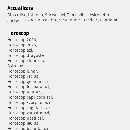
Actualitate
Din culise
Interviu
Stirea zilei
Tema zilei
Iesirea din
,
,
,
,
Despărţiri celebre
Vesti Bune
Covid-19
Pandemie
autism
,
,
,
,
Horoscop
Horoscop 2026
,
Horoscop 2025
,
Horoscop azi
,
Horoscop dragoste
,
Horoscop chinezesc
,
Astrologie
,
Horoscop lunar
,
Horoscop rac azi
,
Horoscop gemeni azi
,
Horoscop fecioara azi
,
Horoscop taur azi
,
Horoscop capricorn azi
,
Horoscop scorpion azi
,
Horoscop sagetator azi
,
Horoscop varsator azi
,
Horoscop pesti azi
,
Horoscop leu azi
,
Horoscop balanta azi
,