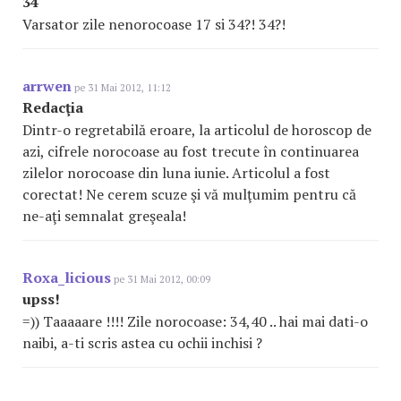
34
Varsator zile nenorocoase 17 si 34?! 34?!
arrwen
pe 31 Mai 2012, 11:12
Redacţia
Dintr-o regretabilă eroare, la articolul de horoscop de
azi, cifrele norocoase au fost trecute în continuarea
zilelor norocoase din luna iunie. Articolul a fost
corectat! Ne cerem scuze şi vă mulţumim pentru că
ne-aţi semnalat greşeala!
Roxa_licious
pe 31 Mai 2012, 00:09
upss!
=)) Taaaaare !!!! Zile norocoase: 34,40 .. hai mai dati-o
naibi, a-ti scris astea cu ochii inchisi ?