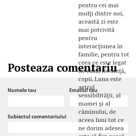
pentru cei mai
mulţi dintre noi,
această zi este
mai potrivită
pentru
interacţiunea în
familie, pentru tot
ceea ce este legat
Posteaza comentariu
de casă, locuinţă,
copii. Luna este
astrul
Numele tau
Emailul tau
sensibilităţii, al
mamei şi al
căminului, de
Subiectul comentariului
aceea luni tot ce
ne dorim adesea