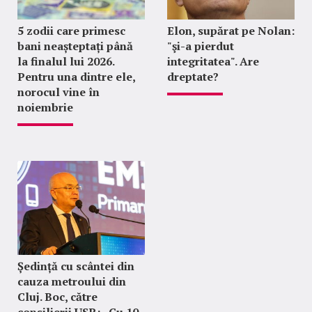
5 zodii care primesc
Elon, supărat pe Nolan:
bani neașteptați până
"şi-a pierdut
la finalul lui 2026.
integritatea". Are
Pentru una dintre ele,
dreptate?
norocul vine în
noiembrie
Ședință cu scântei din
cauza metroului din
Cluj. Boc, către