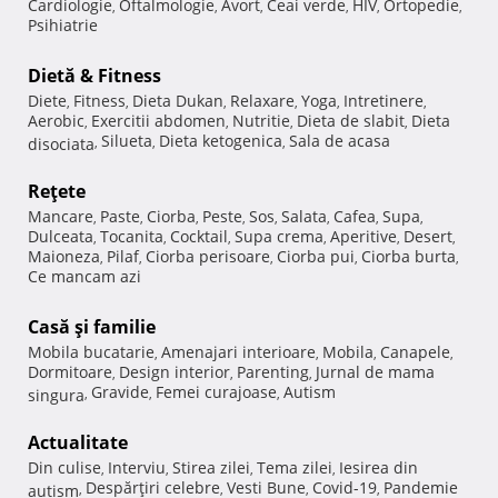
Cardiologie
Oftalmologie
Avort
Ceai verde
HIV
Ortopedie
,
,
,
,
,
,
Psihiatrie
Dietă & Fitness
Diete
Fitness
Dieta Dukan
Relaxare
Yoga
Intretinere
,
,
,
,
,
,
Aerobic
Exercitii abdomen
Nutritie
Dieta de slabit
Dieta
,
,
,
,
Silueta
Dieta ketogenica
Sala de acasa
disociata
,
,
,
Reţete
Mancare
Paste
Ciorba
Peste
Sos
Salata
Cafea
Supa
,
,
,
,
,
,
,
,
Dulceata
Tocanita
Cocktail
Supa crema
Aperitive
Desert
,
,
,
,
,
,
Maioneza
Pilaf
Ciorba perisoare
Ciorba pui
Ciorba burta
,
,
,
,
,
Ce mancam azi
Casă şi familie
Mobila bucatarie
Amenajari interioare
Mobila
Canapele
,
,
,
,
Dormitoare
Design interior
Parenting
Jurnal de mama
,
,
,
Gravide
Femei curajoase
Autism
singura
,
,
,
Actualitate
Din culise
Interviu
Stirea zilei
Tema zilei
Iesirea din
,
,
,
,
Despărţiri celebre
Vesti Bune
Covid-19
Pandemie
autism
,
,
,
,