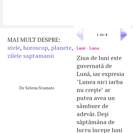
1
din
8
MAI MULT DESPRE:
stele
,
horoscop
,
planete
,
Luni - Luna
zilele saptamanii
Ziua de luni este
guvernată de
Lună, iar expresia
"Lunea nici iarba
De
Selena Stamate
nu creşte" ar
putea avea un
sâmbure de
adevăr. Deşi
săptămâna de
lucru începe luni