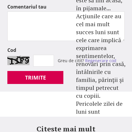
este să fim acasă,
Comentariul tau
în pijamale...
Acţiunile care au
cel mai mult
succes luni sunt
cele care implică
exprimarea
Cod
sentimentelor,
Greu de citit?
Regenerare cod
renovări prin casă,
întâlnirile cu
TRIMITE
familia, părinţii şi
timpul petrecut
cu copiii.
Pericolele zilei de
luni sunt
schimbările
bruşte ale stării
Citeste mai mult