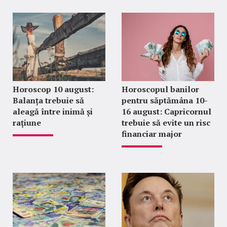
emoţionale şi
conflictele care
pot genera din
asta.
Horoscop 10 august:
Horoscopul banilor
Balanța trebuie să
pentru săptămâna 10-
aleagă între inimă și
16 august: Capricornul
rațiune
trebuie să evite un risc
financiar major