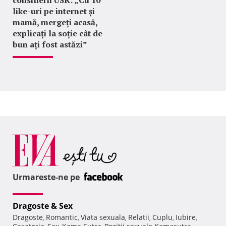
consilierii USR: „Cu 10
like-uri pe internet și
mamă, mergeți acasă,
explicați la soție cât de
bun ați fost astăzi”
Urmareste-ne pe
Dragoste & Sex
Dragoste
Romantic
Viata sexuala
Relatii
Cuplu
Iubire
,
,
,
,
,
,