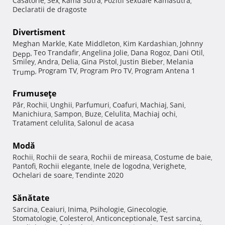
Casatorie
Sex
Kama Sutra
Pozitii sexuale Kamasutra
,
,
,
,
Declaratii de dragoste
Divertisment
Meghan Markle
Kate Middleton
Kim Kardashian
Johnny
,
,
,
Teo Trandafir
Angelina Jolie
Dana Rogoz
Dani Otil
Depp
,
,
,
,
,
Smiley
Andra
Delia
Gina Pistol
Justin Bieber
Melania
,
,
,
,
,
Program TV
Program Pro TV
Program Antena 1
Trump
,
,
,
Frumuseţe
Păr
Rochii
Unghii
Parfumuri
Coafuri
Machiaj
Sani
,
,
,
,
,
,
,
Manichiura
Sampon
Buze
Celulita
Machiaj ochi
,
,
,
,
,
Tratament celulita
Salonul de acasa
,
Modă
Rochii
Rochii de seara
Rochii de mireasa
Costume de baie
,
,
,
,
Pantofi
Rochii elegante
Inele de logodna
Verighete
,
,
,
,
Ochelari de soare
Tendinte 2020
,
Sănătate
Sarcina
Ceaiuri
Inima
Psihologie
Ginecologie
,
,
,
,
,
Stomatologie
Colesterol
Anticonceptionale
Test sarcina
,
,
,
,