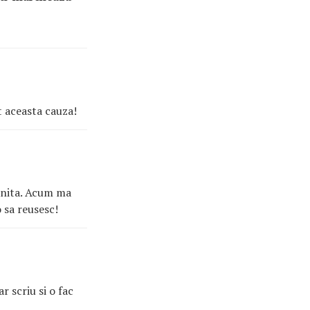
t aceasta cauza!
linita. Acum ma
 sa reusesc!
ar scriu si o fac