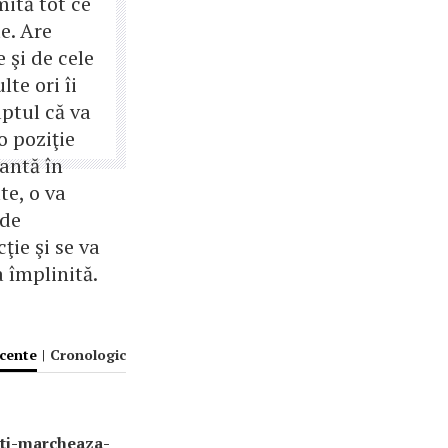
mită tot ce
e. Are
 şi de cele
te ori îi
aptul că va
o poziţie
antă în
te, o va
de
cţie şi se va
 împlinită.
ecente
|
Cronologic
iti-marcheaza-