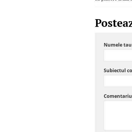
Postea
Numele tau
Subiectul c
Comentariu