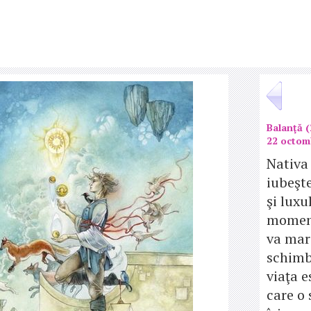
Balanţă (
22 octom
Nativa
iubeşt
şi luxu
moment
va mar
schimb
viaţa e
care o 