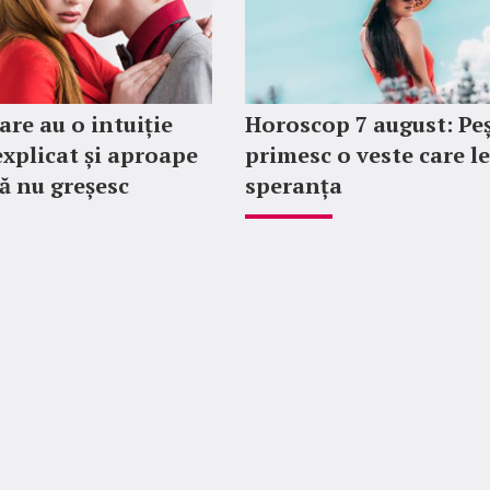
are au o intuiție
Horoscop 7 august: Peș
explicat și aproape
primesc o veste care l
ă nu greșesc
speranța