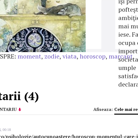
îşi per
pofteşt
ambiţie
mai mul
iese. F
ocupa 
import
SPRE:
moment
,
zodie
,
viata
,
horoscop
,
marcant
societa
umple 
satisfa
declara
rii (4)
NTARIU
Afiseaza:
Cele mai r
, 00:18
.ro/psihologie/autocunoastere/horoscop-momentul-care-