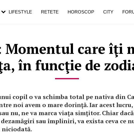
rezești mai des
Cât durează, cum te pregătești și cât
i în vârstă
de dureroasă este investigația
LIFESTYLE
RETETE
HOROSCOP
CITY
FOR
 Momentul care îţi
ţa, în funcţie de zodi
nui copil o va schimba total pe nativa din C
ntre noi avem o mare dorinţă. Iar acest lucru, 
au nu, ne va marca viaţa simţitor. Chiar dacă
dezamăgiri sau împliniri, va exista ceva ce 
 niciodată.