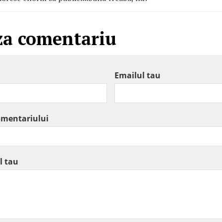
za comentariu
Emailul tau
omentariului
l tau