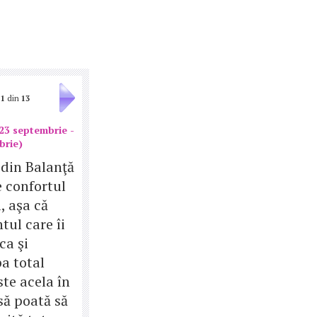
1
din
13
23 septembrie -
brie)
 din Balanţă
e confortul
l, aşa că
ul care îi
ca şi
a total
ste acela în
să poată să