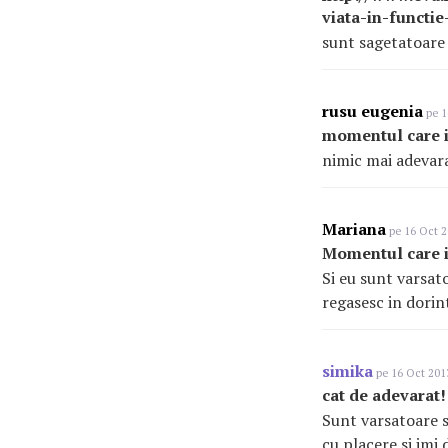
viata-in-functie
sunt sagetatoare 
rusu eugenia
pe 1
momentul care it
nimic mai adevara
Mariana
pe 16 Oct 2
Momentul care it
Si eu sunt varsat
regasesc in dorin
simika
pe 16 Oct 2013
cat de adevarat!
Sunt varsatoare si 
cu placere si imi