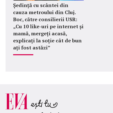
Ședință cu scântei din
cauza metroului din Cluj.
Boc, către consilierii USR:
„Cu 10 like-uri pe internet și
mamă, mergeți acasă,
explicați la soție cât de bun
ați fost astăzi”