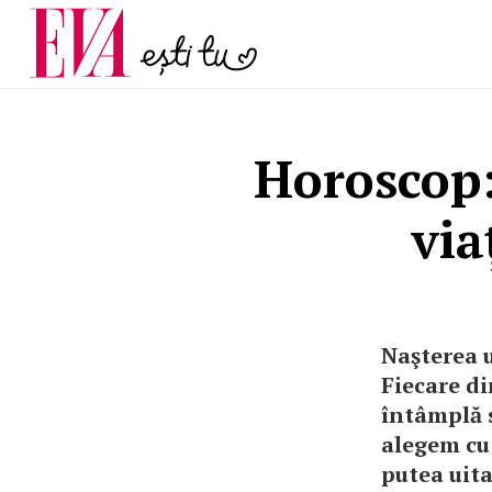
și 60 de ani. De ce te t
Carieră
pe măsură ce înaintez
Actualitate
Horoscop:
via
Naşterea u
Fiecare di
întâmplă s
alegem cu 
putea uita