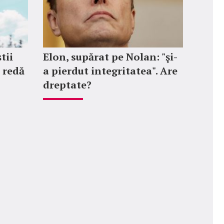
tii
Elon, supărat pe Nolan: "şi-
e redă
a pierdut integritatea". Are
dreptate?