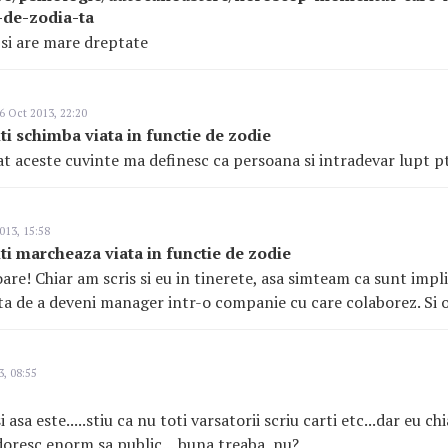
-de-zodia-ta
si are mare dreptate
6 Oct 2013, 22:20
i schimba viata in functie de zodie
t aceste cuvinte ma definesc ca persoana si intradevar lupt p
013, 15:58
i marcheaza viata in functie de zodie
oare! Chiar am scris si eu in tinerete, asa simteam ca sunt imp
ta de a deveni manager intr-o companie cu care colaborez. Si o
, 08:55
asa este.....stiu ca nu toti varsatorii scriu carti etc...dar eu chi
 doresc enorm sa public....buna treaba, nu?