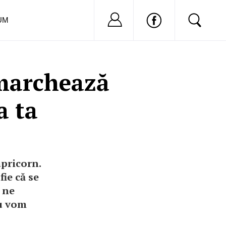
Nu ai cont?
Inregistreaza-
UM
 marchează
a ta
apricorn.
fie că se
 ne
nu vom