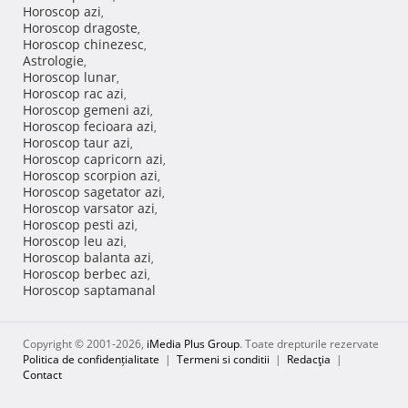
Horoscop azi
,
Horoscop dragoste
,
Horoscop chinezesc
,
Astrologie
,
Horoscop lunar
,
Horoscop rac azi
,
Horoscop gemeni azi
,
Horoscop fecioara azi
,
Horoscop taur azi
,
Horoscop capricorn azi
,
Horoscop scorpion azi
,
Horoscop sagetator azi
,
Horoscop varsator azi
,
Horoscop pesti azi
,
Horoscop leu azi
,
Horoscop balanta azi
,
Horoscop berbec azi
,
Horoscop saptamanal
Copyright © 2001-2026,
iMedia Plus Group
. Toate drepturile rezervate
Politica de confidențialitate
|
Termeni si conditii
|
Redacţia
|
Contact