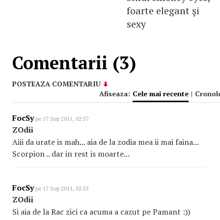
foarte elegant şi
sexy
Comentarii (3)
POSTEAZA COMENTARIU
Afiseaza:
Cele mai recente
|
Cronol
FocSy
pe 17 Sep 2011, 02:57
ZOdii
Aiii da urate is mah... aia de la zodia mea ii mai faina...
Scorpion .. dar in rest is moarte...
FocSy
pe 17 Sep 2011, 02:55
ZOdii
Si aia de la Rac zici ca acuma a cazut pe Pamant :))