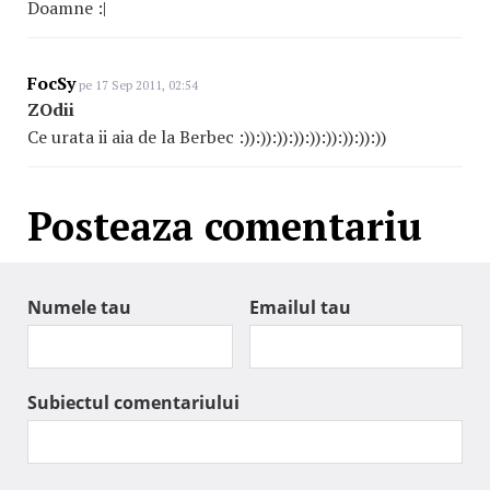
Doamne :|
FocSy
pe 17 Sep 2011, 02:54
ZOdii
Ce urata ii aia de la Berbec :)):)):)):)):)):)):)):)):))
Posteaza comentariu
Numele tau
Emailul tau
Subiectul comentariului