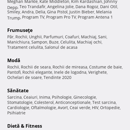
Meghan Markle
Kate Middleton
Kim Kardashian
Johnny
,
,
,
Teo Trandafir
Angelina Jolie
Dana Rogoz
Dani Otil
Depp
,
,
,
,
,
Smiley
Andra
Delia
Gina Pistol
Justin Bieber
Melania
,
,
,
,
,
Program TV
Program Pro TV
Program Antena 1
Trump
,
,
,
Frumuseţe
Păr
Rochii
Unghii
Parfumuri
Coafuri
Machiaj
Sani
,
,
,
,
,
,
,
Manichiura
Sampon
Buze
Celulita
Machiaj ochi
,
,
,
,
,
Tratament celulita
Salonul de acasa
,
Modă
Rochii
Rochii de seara
Rochii de mireasa
Costume de baie
,
,
,
,
Pantofi
Rochii elegante
Inele de logodna
Verighete
,
,
,
,
Ochelari de soare
Tendinte 2020
,
Sănătate
Sarcina
Ceaiuri
Inima
Psihologie
Ginecologie
,
,
,
,
,
Stomatologie
Colesterol
Anticonceptionale
Test sarcina
,
,
,
,
Cardiologie
Oftalmologie
Avort
Ceai verde
HIV
Ortopedie
,
,
,
,
,
,
Psihiatrie
Dietă & Fitness