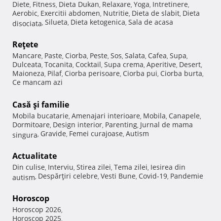
Diete
Fitness
Dieta Dukan
Relaxare
Yoga
Intretinere
,
,
,
,
,
,
Aerobic
Exercitii abdomen
Nutritie
Dieta de slabit
Dieta
,
,
,
,
Silueta
Dieta ketogenica
Sala de acasa
disociata
,
,
,
Reţete
Mancare
Paste
Ciorba
Peste
Sos
Salata
Cafea
Supa
,
,
,
,
,
,
,
,
Dulceata
Tocanita
Cocktail
Supa crema
Aperitive
Desert
,
,
,
,
,
,
Maioneza
Pilaf
Ciorba perisoare
Ciorba pui
Ciorba burta
,
,
,
,
,
Ce mancam azi
Casă şi familie
Mobila bucatarie
Amenajari interioare
Mobila
Canapele
,
,
,
,
Dormitoare
Design interior
Parenting
Jurnal de mama
,
,
,
Gravide
Femei curajoase
Autism
singura
,
,
,
Actualitate
Din culise
Interviu
Stirea zilei
Tema zilei
Iesirea din
,
,
,
,
Despărţiri celebre
Vesti Bune
Covid-19
Pandemie
autism
,
,
,
,
Horoscop
Horoscop 2026
,
Horoscop 2025
,