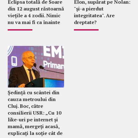
Eclipsa totală de Soare
Elon, supărat pe Nolan:
din 12 august răstoarnă
"şi-a pierdut
viețile a 4 zodii. Nimic
integritatea". Are
nu va mai fi ca înainte
dreptate?
Ședință cu scântei din
cauza metroului din
Cluj. Boc, către
consilierii USR: „Cu 10
like-uri pe internet și
mamă, mergeți acasă,
explicați la soție cât de