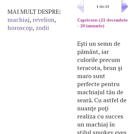
1
din
13
MAI MULT DESPRE:
machiaj
,
revelion
,
Capricorn (22 decembrie
- 20 ianuarie)
horoscop
,
zodii
Eşti un semn de
pământ, iar
culorile precum
teracota, brun şi
maro sunt
perfecte pentru
machiajul tău de
seară. Cu astfel de
nuanţe poţi
realiza cu succes
un machiaj în
stilul smokey eyes,