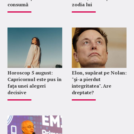
consumă
zodia lui
Horoscop 5 august:
Elon, supărat pe Nolan:
Capricornul este pus în
"şi-a pierdut
fața unei alegeri
integritatea". Are
decisive
dreptate?