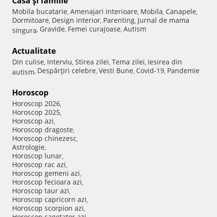
Casă şi familie
Mobila bucatarie
Amenajari interioare
Mobila
Canapele
,
,
,
,
Dormitoare
Design interior
Parenting
Jurnal de mama
,
,
,
Gravide
Femei curajoase
Autism
singura
,
,
,
Actualitate
Din culise
Interviu
Stirea zilei
Tema zilei
Iesirea din
,
,
,
,
Despărţiri celebre
Vesti Bune
Covid-19
Pandemie
autism
,
,
,
,
Horoscop
Horoscop 2026
,
Horoscop 2025
,
Horoscop azi
,
Horoscop dragoste
,
Horoscop chinezesc
,
Astrologie
,
Horoscop lunar
,
Horoscop rac azi
,
Horoscop gemeni azi
,
Horoscop fecioara azi
,
Horoscop taur azi
,
Horoscop capricorn azi
,
Horoscop scorpion azi
,
Horoscop sagetator azi