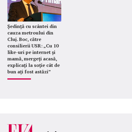
Ședință cu scântei din
cauza metroului din
Cluj. Boc, către
consilierii USR: „Cu 10
like-uri pe internet și
mamă, mergeți acasă,
explicați la soție cât de
bun ați fost astăzi”