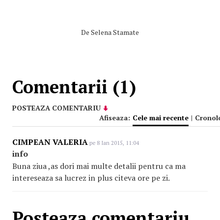
De
Selena Stamate
Comentarii (1)
POSTEAZA COMENTARIU
Afiseaza:
Cele mai recente
|
Cronol
CIMPEAN VALERIA
pe 8 Ian 2015, 11:04
info
Buna ziua ,as dori mai multe detalii pentru ca ma
intereseaza sa lucrez in plus citeva ore pe zi.
Posteaza comentariu