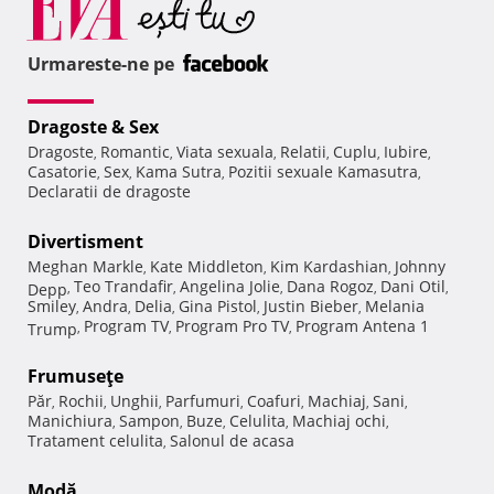
Urmareste-ne pe
Dragoste & Sex
Dragoste
Romantic
Viata sexuala
Relatii
Cuplu
Iubire
,
,
,
,
,
,
Casatorie
Sex
Kama Sutra
Pozitii sexuale Kamasutra
,
,
,
,
Declaratii de dragoste
Divertisment
Meghan Markle
Kate Middleton
Kim Kardashian
Johnny
,
,
,
Teo Trandafir
Angelina Jolie
Dana Rogoz
Dani Otil
Depp
,
,
,
,
,
Smiley
Andra
Delia
Gina Pistol
Justin Bieber
Melania
,
,
,
,
,
Program TV
Program Pro TV
Program Antena 1
Trump
,
,
,
Frumuseţe
Păr
Rochii
Unghii
Parfumuri
Coafuri
Machiaj
Sani
,
,
,
,
,
,
,
Manichiura
Sampon
Buze
Celulita
Machiaj ochi
,
,
,
,
,
Tratament celulita
Salonul de acasa
,
Modă