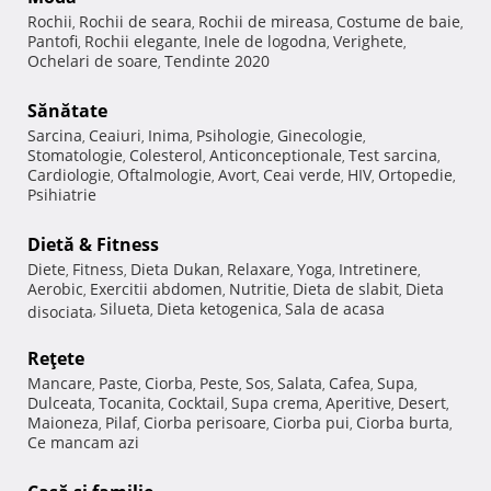
Rochii
Rochii de seara
Rochii de mireasa
Costume de baie
,
,
,
,
Pantofi
Rochii elegante
Inele de logodna
Verighete
,
,
,
,
Ochelari de soare
Tendinte 2020
,
Sănătate
Sarcina
Ceaiuri
Inima
Psihologie
Ginecologie
,
,
,
,
,
Stomatologie
Colesterol
Anticonceptionale
Test sarcina
,
,
,
,
Cardiologie
Oftalmologie
Avort
Ceai verde
HIV
Ortopedie
,
,
,
,
,
,
Psihiatrie
Dietă & Fitness
Diete
Fitness
Dieta Dukan
Relaxare
Yoga
Intretinere
,
,
,
,
,
,
Aerobic
Exercitii abdomen
Nutritie
Dieta de slabit
Dieta
,
,
,
,
Silueta
Dieta ketogenica
Sala de acasa
disociata
,
,
,
Reţete
Mancare
Paste
Ciorba
Peste
Sos
Salata
Cafea
Supa
,
,
,
,
,
,
,
,
Dulceata
Tocanita
Cocktail
Supa crema
Aperitive
Desert
,
,
,
,
,
,
Maioneza
Pilaf
Ciorba perisoare
Ciorba pui
Ciorba burta
,
,
,
,
,
Ce mancam azi