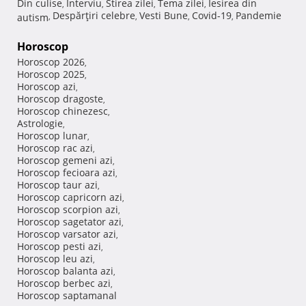
Din culise
Interviu
Stirea zilei
Tema zilei
Iesirea din
,
,
,
,
Despărţiri celebre
Vesti Bune
Covid-19
Pandemie
autism
,
,
,
,
Horoscop
Horoscop 2026
,
Horoscop 2025
,
Horoscop azi
,
Horoscop dragoste
,
Horoscop chinezesc
,
Astrologie
,
Horoscop lunar
,
Horoscop rac azi
,
Horoscop gemeni azi
,
Horoscop fecioara azi
,
Horoscop taur azi
,
Horoscop capricorn azi
,
Horoscop scorpion azi
,
Horoscop sagetator azi
,
Horoscop varsator azi
,
Horoscop pesti azi
,
Horoscop leu azi
,
Horoscop balanta azi
,
Horoscop berbec azi
,
Horoscop saptamanal