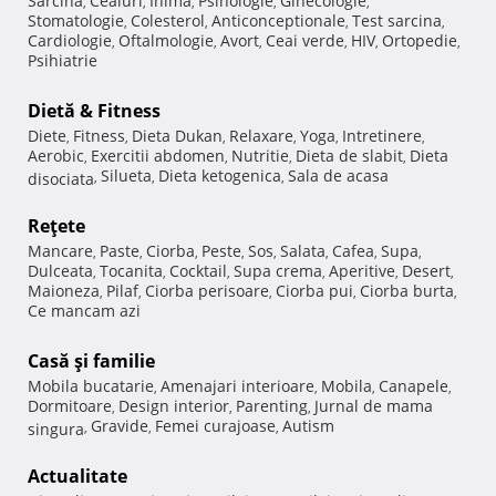
Sarcina
Ceaiuri
Inima
Psihologie
Ginecologie
,
,
,
,
,
Stomatologie
Colesterol
Anticonceptionale
Test sarcina
,
,
,
,
Cardiologie
Oftalmologie
Avort
Ceai verde
HIV
Ortopedie
,
,
,
,
,
,
Psihiatrie
Dietă & Fitness
Diete
Fitness
Dieta Dukan
Relaxare
Yoga
Intretinere
,
,
,
,
,
,
Aerobic
Exercitii abdomen
Nutritie
Dieta de slabit
Dieta
,
,
,
,
Silueta
Dieta ketogenica
Sala de acasa
disociata
,
,
,
Reţete
Mancare
Paste
Ciorba
Peste
Sos
Salata
Cafea
Supa
,
,
,
,
,
,
,
,
Dulceata
Tocanita
Cocktail
Supa crema
Aperitive
Desert
,
,
,
,
,
,
Maioneza
Pilaf
Ciorba perisoare
Ciorba pui
Ciorba burta
,
,
,
,
,
Ce mancam azi
Casă şi familie
Mobila bucatarie
Amenajari interioare
Mobila
Canapele
,
,
,
,
Dormitoare
Design interior
Parenting
Jurnal de mama
,
,
,
Gravide
Femei curajoase
Autism
singura
,
,
,
Actualitate