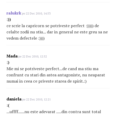
ralukrk
pe 22 Dec 2010, 14:53
:))
ce scrie la capricorn se potriveste perfect :))))) de
celalte zodii nu stiu... dar in general ne este greu sa ne
vedem defectele :))))
Mada
pe 22 Dec 2010, 12:52
:)
Mie mi se potriveste perfect...de cand ma stiu ma
confrunt cu stari din astea antagoniste, nu neaparat
numai in ceea ce priveste starea de spirit.:)
daniela
pe 22 Dec 2010, 12:21
:(
...uffff......nu este adevarat .....din contra sunt total