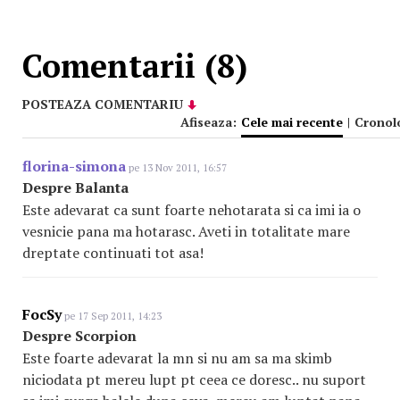
Comentarii (8)
POSTEAZA COMENTARIU
Afiseaza:
Cele mai recente
|
Cronol
florina-simona
pe 13 Nov 2011, 16:57
Despre Balanta
Este adevarat ca sunt foarte nehotarata si ca imi ia o
vesnicie pana ma hotarasc. Aveti in totalitate mare
dreptate continuati tot asa!
FocSy
pe 17 Sep 2011, 14:23
Despre Scorpion
Este foarte adevarat la mn si nu am sa ma skimb
niciodata pt mereu lupt pt ceea ce doresc.. nu suport