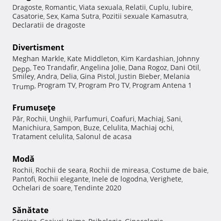
Dragoste
Romantic
Viata sexuala
Relatii
Cuplu
Iubire
,
,
,
,
,
,
Casatorie
Sex
Kama Sutra
Pozitii sexuale Kamasutra
,
,
,
,
Declaratii de dragoste
Divertisment
Meghan Markle
Kate Middleton
Kim Kardashian
Johnny
,
,
,
Teo Trandafir
Angelina Jolie
Dana Rogoz
Dani Otil
Depp
,
,
,
,
,
Smiley
Andra
Delia
Gina Pistol
Justin Bieber
Melania
,
,
,
,
,
Program TV
Program Pro TV
Program Antena 1
Trump
,
,
,
Frumuseţe
Păr
Rochii
Unghii
Parfumuri
Coafuri
Machiaj
Sani
,
,
,
,
,
,
,
Manichiura
Sampon
Buze
Celulita
Machiaj ochi
,
,
,
,
,
Tratament celulita
Salonul de acasa
,
Modă
Rochii
Rochii de seara
Rochii de mireasa
Costume de baie
,
,
,
,
Pantofi
Rochii elegante
Inele de logodna
Verighete
,
,
,
,
Ochelari de soare
Tendinte 2020
,
Sănătate