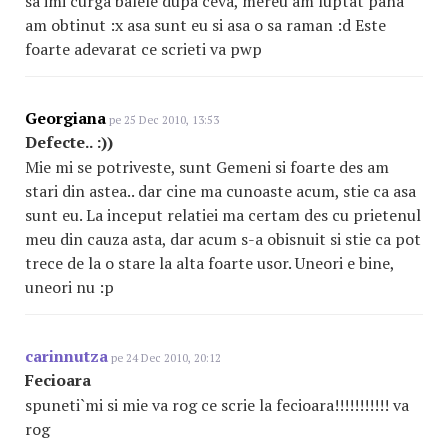
sa imi curga balele dupa ceva, mereu am luptat pana
am obtinut :x asa sunt eu si asa o sa raman :d Este
foarte adevarat ce scrieti va pwp
Georgiana
pe 25 Dec 2010, 13:53
Defecte.. :))
Mie mi se potriveste, sunt Gemeni si foarte des am
stari din astea.. dar cine ma cunoaste acum, stie ca asa
sunt eu. La inceput relatiei ma certam des cu prietenul
meu din cauza asta, dar acum s-a obisnuit si stie ca pot
trece de la o stare la alta foarte usor. Uneori e bine,
uneori nu :p
carinnutza
pe 24 Dec 2010, 20:12
Fecioara
spuneti`mi si mie va rog ce scrie la fecioara!!!!!!!!!!! va
rog