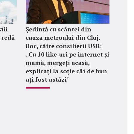
tii
Ședință cu scântei din
e redă
cauza metroului din Cluj.
Boc, către consilierii USR:
„Cu 10 like-uri pe internet și
mamă, mergeți acasă,
explicați la soție cât de bun
ați fost astăzi”