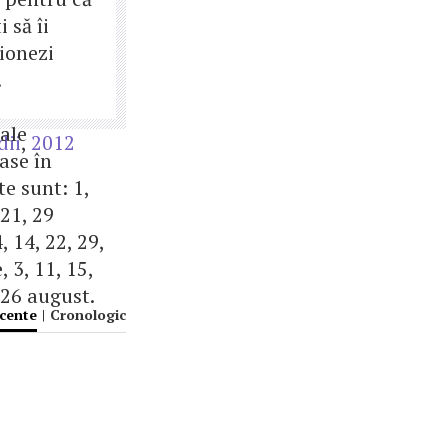
i să îi
ionezi
.
tale
dii
,
2012
ase în
e sunt: 1,
 21, 29
, 14, 22, 29,
, 3, 11, 15,
 26 august.
ecente
|
Cronologic