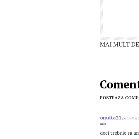
MAI MULT DE
Comenta
POSTEAZA COME
onutta21
pe 14 Mai 
***
deci trebuie sa am