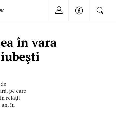
Nu ai cont?
Inregistreaza-
UM
ea în vara
 iubeşti
 de
ară, pe care
n relaţii
 an, în