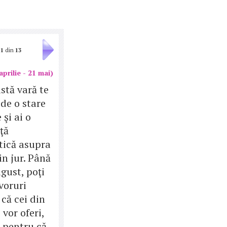
1
din
13
aprilie - 21 mai)
stă vară te
de o stare
 şi ai o
ţă
ică asupra
in jur. Până
gust, poţi
voruri
că cei din
e vor oferi,
 pentru că