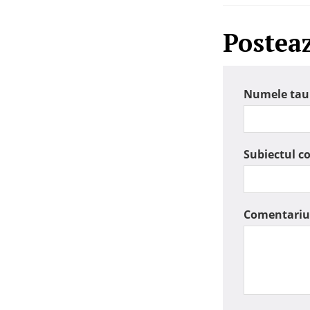
Postea
Numele tau
Subiectul c
Comentariu