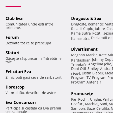
Club Eva
Dragoste & Sex
Comunitatea unde eşti între
Dragoste
Romantic
Viat
,
,
prietene.
Relatii
Cuplu
Iubire
Cas
,
,
,
Kama Sutra
Pozitii sexu
,
Forum
Declaratii d
Kamasutra
,
Dezbate tot ce te preocupă
Divertisment
Sfaturi
Meghan Markle
Kate Mi
,
Găseşte răspunsuri la întrebările
Johnny Dep
Kardashian
,
tale
Angelina Jolie
Trandafir
,
,
Dani Otil
Smiley
Andra
,
,
,
Felicitari Eva
Justin Bieber
Mela
Pistol
,
,
Zilnic poti gasi ceva de sarbatorit.
Program TV
Program Pro
,
Program Antena 1
Horoscop
Viitorul tău, descifrat de astre
Frumuseţe
Păr
Rochii
Unghii
Parfu
,
,
,
Eva Concursuri
Coafuri
Machiaj
Sani
Ma
,
,
,
Participă şi câştigă cu Eva premii
Sampon
Buze
Celulita
M
,
,
,
senzaţionale
Tratament celulita
Salon