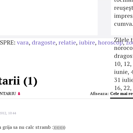
reuşeşt
impres
cumva
Zilele 
SPRE:
vara
,
dragoste
,
relatie
,
iubire
,
horoscop
,
zo
noroco
dragost
10, 12,
iunie, 4
rii (1)
31 iulie
16, 22,
NTARIU
Afiseaza:
Cele mai r
2012, 10:44
 grija sa nu calc stramb :))))))))