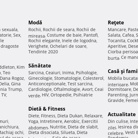
Modă
Reţete
a sexuala
Rochii
Rochii de seara
Rochii de
Mancare
Past
,
,
,
,
atorie
Sex
Costume de baie
Pantofi
Salata
Cafea
,
,
mireasa
,
,
,
,
,
ale
Rochii elegante
Inele de logodna
Tocanita
Cockt
,
,
,
e dragoste
Verighete
Ochelari de soare
Aperitive
Dese
,
,
,
Tendinte 2020
Ciorba perisoa
Ce manc
burta
,
Sănătate
ddleton
Kim
,
Casă şi fami
p
Teo
Sarcina
Ceaiuri
Inima
Psihologie
,
,
,
,
,
Dana Rogoz
Ginecologie
Stomatologie
Colesterol
Mobila bucata
,
,
,
,
Delia
Gina
Anticonceptionale
Test sarcina
Mob
,
,
,
interioare
,
nia Trump
Cardiologie
Oftalmologie
Avort
Ceai
Dormitoare
De
,
,
,
,
,
 TV
HIV
Ortopedie
Psihiatrie
Parenting
Jur
,
verde
,
,
,
,
Gravide
Femei
,
Dietă & Fitness
Actualitate
Diete
Fitness
Dieta Dukan
Relaxare
,
,
,
,
muri
Yoga
Intretinere
Aerobic
Exercitii
Din culise
Inte
,
,
,
,
,
nichiura
Nutritie
Dieta de slabit
Iesirea d
,
abdomen
,
,
,
zilei
,
achiaj ochi
Dieta disociata
Silueta
Dieta
Vesti
,
,
,
celebre
,
ul de acasa
Sala de acasa
Pandemie