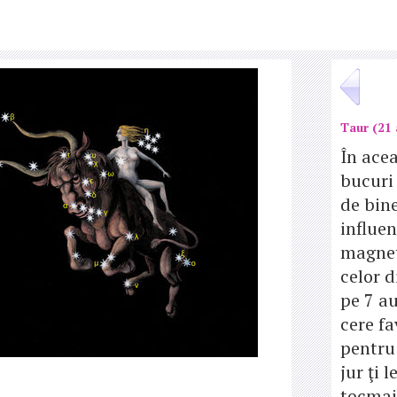
Taur (21 
În acea
bucuri 
de bine
influen
magnet
celor d
pe 7 au
cere fa
pentru 
jur ţi l
tocmai