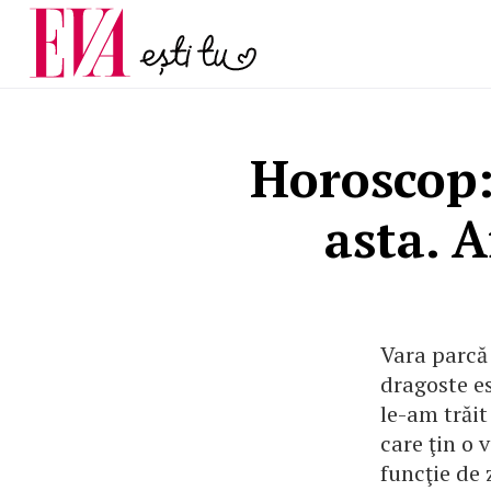
și 60 de ani. De ce te t
Carieră
pe măsură ce înaintez
Actualitate
Horoscop:
asta. A
Vara parcă 
dragoste es
le-am trăit
care ţin o 
funcţie de 