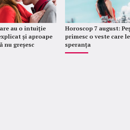
are au o intuiție
Horoscop 7 august: Peș
explicat și aproape
primesc o veste care l
ă nu greșesc
speranța