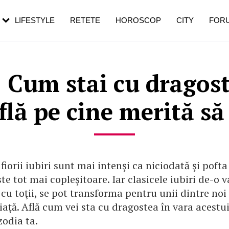
rezești mai des
Cât durează, cum te pregătești și cât
i în vârstă
de dureroasă este investigația
LIFESTYLE
RETETE
HOROSCOP
CITY
FOR
 Cum stai cu dragost
flă pe cine merită să
fiorii iubiri sunt mai intenşi ca niciodată şi pofta
te tot mai copleşitoare. Iar clasicele iubiri de-o v
 cu toţii, se pot transforma pentru unii dintre noi î
viaţă. Află cum vei sta cu dragostea în vara acestui
zodia ta.