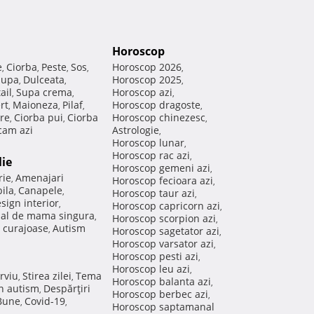
Horoscop
e
Ciorba
Peste
Sos
Horoscop 2026
,
,
,
,
,
Supa
Dulceata
Horoscop 2025
,
,
,
ail
Supa crema
Horoscop azi
,
,
,
rt
Maioneza
Pilaf
Horoscop dragoste
,
,
,
,
re
Ciorba pui
Ciorba
Horoscop chinezesc
,
,
,
am azi
Astrologie
,
Horoscop lunar
,
Horoscop rac azi
,
lie
Horoscop gemeni azi
,
rie
Amenajari
,
Horoscop fecioara azi
,
ila
Canapele
,
,
Horoscop taur azi
,
sign interior
,
Horoscop capricorn azi
,
nal de mama singura
,
Horoscop scorpion azi
,
 curajoase
Autism
,
Horoscop sagetator azi
,
Horoscop varsator azi
,
Horoscop pesti azi
,
Horoscop leu azi
,
rviu
Stirea zilei
Tema
,
,
Horoscop balanta azi
,
in autism
Despărţiri
,
Horoscop berbec azi
,
 Bune
Covid-19
,
,
Horoscop saptamanal