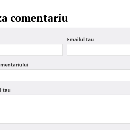
za comentariu
Emailul tau
omentariului
l tau