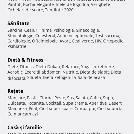
Pantofi
Rochii elegante
Inele de logodna
Verighete
,
,
,
,
Ochelari de soare
Tendinte 2020
,
Sănătate
Sarcina
Ceaiuri
Inima
Psihologie
Ginecologie
,
,
,
,
,
Stomatologie
Colesterol
Anticonceptionale
Test sarcina
,
,
,
,
Cardiologie
Oftalmologie
Avort
Ceai verde
HIV
Ortopedie
,
,
,
,
,
,
Psihiatrie
Dietă & Fitness
Diete
Fitness
Dieta Dukan
Relaxare
Yoga
Intretinere
,
,
,
,
,
,
Aerobic
Exercitii abdomen
Nutritie
Dieta de slabit
Dieta
,
,
,
,
Silueta
Dieta ketogenica
Sala de acasa
disociata
,
,
,
Reţete
Mancare
Paste
Ciorba
Peste
Sos
Salata
Cafea
Supa
,
,
,
,
,
,
,
,
Dulceata
Tocanita
Cocktail
Supa crema
Aperitive
Desert
,
,
,
,
,
,
Maioneza
Pilaf
Ciorba perisoare
Ciorba pui
Ciorba burta
,
,
,
,
,
Ce mancam azi
Casă şi familie