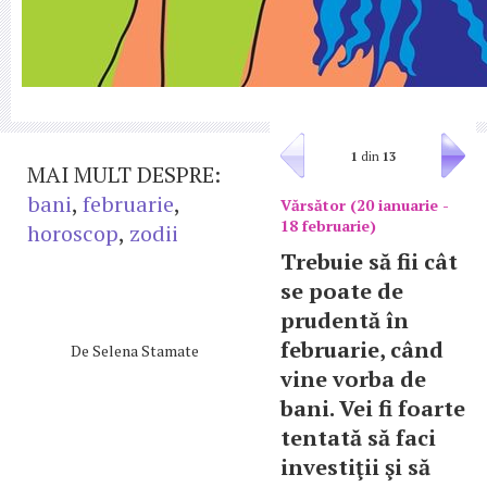
1
din
13
MAI MULT DESPRE:
bani
,
februarie
,
Vărsător (20 ianuarie -
18 februarie)
horoscop
,
zodii
Trebuie să fii cât
se poate de
prudentă în
februarie, când
De
Selena Stamate
vine vorba de
bani. Vei fi foarte
tentată să faci
investiţii şi să