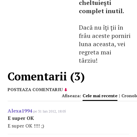
cheltuieşti
complet inutil.
Dacă nu îţi ţii în
frâu aceste porniri
luna aceasta, vei
regreta mai
târziu!
Comentarii (3)
POSTEAZA COMENTARIU
Afiseaza:
Cele mai recente
|
Cronol
Alexa1994
pe 31 Ian 2012, 18:05
E super OK
E super OK !!!! ;)