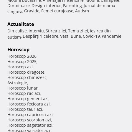
Mobila bucatarie
Amenajari interioare
Mobila
Canapele
,
,
,
,
Dormitoare
Design interior
Parenting
Jurnal de mama
,
,
,
Gravide
Femei curajoase
Autism
singura
,
,
,
Actualitate
Din culise
Interviu
Stirea zilei
Tema zilei
Iesirea din
,
,
,
,
Despărţiri celebre
Vesti Bune
Covid-19
Pandemie
autism
,
,
,
,
Horoscop
Horoscop 2026
,
Horoscop 2025
,
Horoscop azi
,
Horoscop dragoste
,
Horoscop chinezesc
,
Astrologie
,
Horoscop lunar
,
Horoscop rac azi
,
Horoscop gemeni azi
,
Horoscop fecioara azi
,
Horoscop taur azi
,
Horoscop capricorn azi
,
Horoscop scorpion azi
,
Horoscop sagetator azi
,
Horoscop varsator azi
,