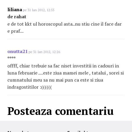
liliana
pe 31 Ian 2012, 12:55
de rahat
e de tot kkt ul horoscopul asta..nu stiu cine il face dar
e praf...
onutta21
pe 31 Ian 2012, 12:26
****
offff, chiar trebuie sa fac niset investitii in cadouri in
luna februarie ....este ziua mamei mele , tatalui , sorei si
cumnatului meu sa nu mai pun ca este si ziua
indragostitilor :((((((
Posteaza comentariu