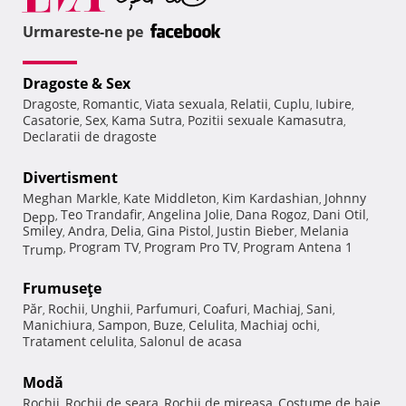
Urmareste-ne pe
Dragoste & Sex
Dragoste
Romantic
Viata sexuala
Relatii
Cuplu
Iubire
,
,
,
,
,
,
Casatorie
Sex
Kama Sutra
Pozitii sexuale Kamasutra
,
,
,
,
Declaratii de dragoste
Divertisment
Meghan Markle
Kate Middleton
Kim Kardashian
Johnny
,
,
,
Teo Trandafir
Angelina Jolie
Dana Rogoz
Dani Otil
Depp
,
,
,
,
,
Smiley
Andra
Delia
Gina Pistol
Justin Bieber
Melania
,
,
,
,
,
Program TV
Program Pro TV
Program Antena 1
Trump
,
,
,
Frumuseţe
Păr
Rochii
Unghii
Parfumuri
Coafuri
Machiaj
Sani
,
,
,
,
,
,
,
Manichiura
Sampon
Buze
Celulita
Machiaj ochi
,
,
,
,
,
Tratament celulita
Salonul de acasa
,
Modă
Rochii
Rochii de seara
Rochii de mireasa
Costume de baie
,
,
,
,