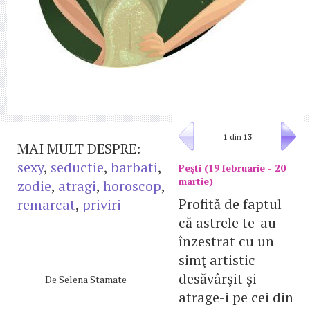
1
din
13
MAI MULT DESPRE:
sexy
,
seductie
,
barbati
,
Peşti (19 februarie - 20
martie)
zodie
,
atragi
,
horoscop
,
Profită de faptul
remarcat
,
priviri
că astrele te-au
înzestrat cu un
simţ artistic
desăvârşit şi
De
Selena Stamate
atrage-i pe cei din