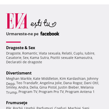
Urmareste-ne pe
Dragoste & Sex
Dragoste
Romantic
Viata sexuala
Relatii
Cuplu
Iubire
,
,
,
,
,
,
Casatorie
Sex
Kama Sutra
Pozitii sexuale Kamasutra
,
,
,
,
Declaratii de dragoste
Divertisment
Meghan Markle
Kate Middleton
Kim Kardashian
Johnny
,
,
,
Teo Trandafir
Angelina Jolie
Dana Rogoz
Dani Otil
Depp
,
,
,
,
,
Smiley
Andra
Delia
Gina Pistol
Justin Bieber
Melania
,
,
,
,
,
Program TV
Program Pro TV
Program Antena 1
Trump
,
,
,
Frumuseţe
Păr
Rochii
Unghii
Parfumuri
Coafuri
Machiaj
Sani
,
,
,
,
,
,
,