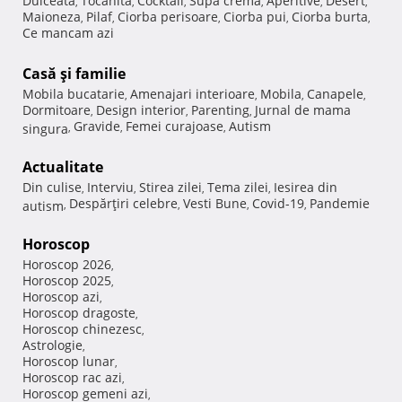
Dulceata
Tocanita
Cocktail
Supa crema
Aperitive
Desert
,
,
,
,
,
,
Maioneza
Pilaf
Ciorba perisoare
Ciorba pui
Ciorba burta
,
,
,
,
,
Ce mancam azi
Casă şi familie
Mobila bucatarie
Amenajari interioare
Mobila
Canapele
,
,
,
,
Dormitoare
Design interior
Parenting
Jurnal de mama
,
,
,
Gravide
Femei curajoase
Autism
singura
,
,
,
Actualitate
Din culise
Interviu
Stirea zilei
Tema zilei
Iesirea din
,
,
,
,
Despărţiri celebre
Vesti Bune
Covid-19
Pandemie
autism
,
,
,
,
Horoscop
Horoscop 2026
,
Horoscop 2025
,
Horoscop azi
,
Horoscop dragoste
,
Horoscop chinezesc
,
Astrologie
,
Horoscop lunar
,
Horoscop rac azi
,
Horoscop gemeni azi
,