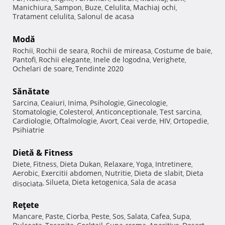
Manichiura
Sampon
Buze
Celulita
Machiaj ochi
,
,
,
,
,
Tratament celulita
Salonul de acasa
,
Modă
Rochii
Rochii de seara
Rochii de mireasa
Costume de baie
,
,
,
,
Pantofi
Rochii elegante
Inele de logodna
Verighete
,
,
,
,
Ochelari de soare
Tendinte 2020
,
Sănătate
Sarcina
Ceaiuri
Inima
Psihologie
Ginecologie
,
,
,
,
,
Stomatologie
Colesterol
Anticonceptionale
Test sarcina
,
,
,
,
Cardiologie
Oftalmologie
Avort
Ceai verde
HIV
Ortopedie
,
,
,
,
,
,
Psihiatrie
Dietă & Fitness
Diete
Fitness
Dieta Dukan
Relaxare
Yoga
Intretinere
,
,
,
,
,
,
Aerobic
Exercitii abdomen
Nutritie
Dieta de slabit
Dieta
,
,
,
,
Silueta
Dieta ketogenica
Sala de acasa
disociata
,
,
,
Reţete
Mancare
Paste
Ciorba
Peste
Sos
Salata
Cafea
Supa
,
,
,
,
,
,
,
,