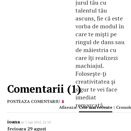
jurul tău cu
talentul tău
ascuns, fie că este
vorba de modul în
care te mişti pe
ringul de dans sau
de măiestria cu
care îţi realizezi
machiajul.
Foloseşte-ţi
creativitatea şi
Comentarii (1)
sigur te vei face
imediat
POSTEAZA COMENTARIU
remarcată.
Afiseaza:
Cele mai recente
|
Cronol
ioana
pe 1 Apr 2012, 22:10
fecioara 29 agust