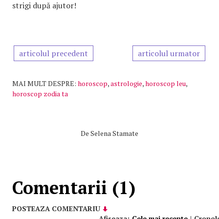
strigi după ajutor!
articolul precedent
articolul urmator
MAI MULT DESPRE:
horoscop
,
astrologie
,
horoscop leu
,
horoscop zodia ta
De
Selena Stamate
Comentarii (1)
POSTEAZA COMENTARIU
Afiseaza:
Cele mai recente
|
Cronol