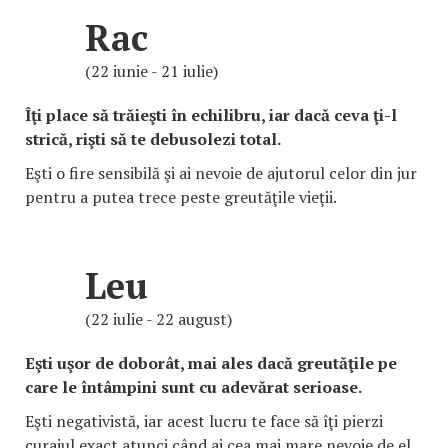
Rac
(22 iunie - 21 iulie)
Îţi place să trăieşti în echilibru, iar dacă ceva ţi-l
strică, rişti să te debusolezi total.
Eşti o fire sensibilă şi ai nevoie de ajutorul celor din jur
pentru a putea trece peste greutăţile vieţii.
Leu
(22 iulie - 22 august)
Eşti uşor de doborât, mai ales dacă greutăţile pe
care le întâmpini sunt cu adevărat serioase.
Eşti negativistă, iar acest lucru te face să îţi pierzi
curajul exact atunci când ai cea mai mare nevoie de el.