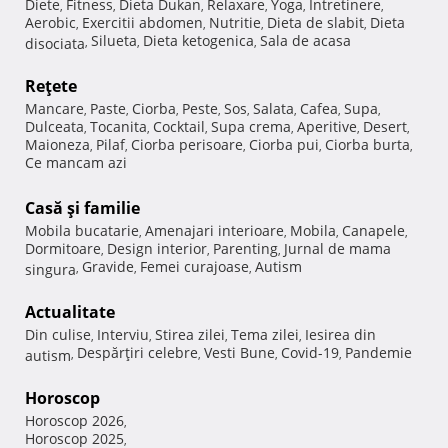
Diete
Fitness
Dieta Dukan
Relaxare
Yoga
Intretinere
,
,
,
,
,
,
Aerobic
Exercitii abdomen
Nutritie
Dieta de slabit
Dieta
,
,
,
,
Silueta
Dieta ketogenica
Sala de acasa
disociata
,
,
,
Reţete
Mancare
Paste
Ciorba
Peste
Sos
Salata
Cafea
Supa
,
,
,
,
,
,
,
,
Dulceata
Tocanita
Cocktail
Supa crema
Aperitive
Desert
,
,
,
,
,
,
Maioneza
Pilaf
Ciorba perisoare
Ciorba pui
Ciorba burta
,
,
,
,
,
Ce mancam azi
Casă şi familie
Mobila bucatarie
Amenajari interioare
Mobila
Canapele
,
,
,
,
Dormitoare
Design interior
Parenting
Jurnal de mama
,
,
,
Gravide
Femei curajoase
Autism
singura
,
,
,
Actualitate
Din culise
Interviu
Stirea zilei
Tema zilei
Iesirea din
,
,
,
,
Despărţiri celebre
Vesti Bune
Covid-19
Pandemie
autism
,
,
,
,
Horoscop
Horoscop 2026
,
Horoscop 2025
,