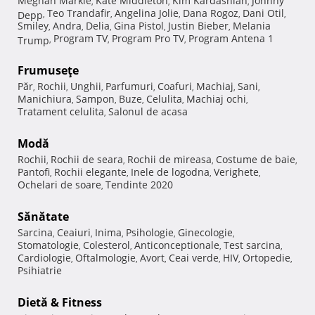
Meghan Markle
Kate Middleton
Kim Kardashian
Johnny
,
,
,
Teo Trandafir
Angelina Jolie
Dana Rogoz
Dani Otil
Depp
,
,
,
,
,
Smiley
Andra
Delia
Gina Pistol
Justin Bieber
Melania
,
,
,
,
,
Program TV
Program Pro TV
Program Antena 1
Trump
,
,
,
Frumuseţe
Păr
Rochii
Unghii
Parfumuri
Coafuri
Machiaj
Sani
,
,
,
,
,
,
,
Manichiura
Sampon
Buze
Celulita
Machiaj ochi
,
,
,
,
,
Tratament celulita
Salonul de acasa
,
Modă
Rochii
Rochii de seara
Rochii de mireasa
Costume de baie
,
,
,
,
Pantofi
Rochii elegante
Inele de logodna
Verighete
,
,
,
,
Ochelari de soare
Tendinte 2020
,
Sănătate
Sarcina
Ceaiuri
Inima
Psihologie
Ginecologie
,
,
,
,
,
Stomatologie
Colesterol
Anticonceptionale
Test sarcina
,
,
,
,
Cardiologie
Oftalmologie
Avort
Ceai verde
HIV
Ortopedie
,
,
,
,
,
,
Psihiatrie
Dietă & Fitness