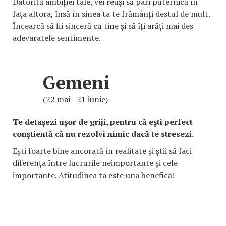
Datorită ambiţiei tale, vei reuşi să pari puternică în
faţa altora, însă în sinea ta te frămânţi destul de mult.
Încearcă să fii sinceră cu tine şi să îţi arăţi mai des
adevaratele sentimente.
Gemeni
(22 mai - 21 iunie)
Te detaşezi uşor de griji, pentru că eşti perfect
conştientă că nu rezolvi nimic dacă te stresezi.
Eşti foarte bine ancorată în realitate şi ştii să faci
diferenţa între lucrurile neimportante şi cele
importante. Atitudinea ta este una benefică!