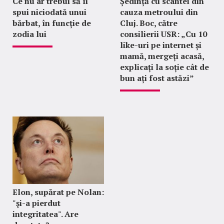
Ce nu ar trebui să îi
Ședință cu scântei din
spui niciodată unui
cauza metroului din
bărbat, în funcție de
Cluj. Boc, către
zodia lui
consilierii USR: „Cu 10
like-uri pe internet și
mamă, mergeți acasă,
explicați la soție cât de
bun ați fost astăzi”
Elon, supărat pe Nolan:
"şi-a pierdut
integritatea". Are