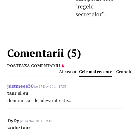
"regele
secretelor"!
Comentarii (5)
POSTEAZA COMENTARIU
Afiseaza:
Cele mai recente
|
Cronol
justmeee30
pe 27 Nov 2011, 17:33
taur si eu
doamne cat de adevarat este...
DyDy
pe 14 Nov 2011, 19:18
zodie taur