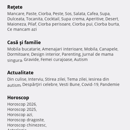
Reţete
Mancare
Paste
Ciorba
Peste
Sos
Salata
Cafea
Supa
,
,
,
,
,
,
,
,
Dulceata
Tocanita
Cocktail
Supa crema
Aperitive
Desert
,
,
,
,
,
,
Maioneza
Pilaf
Ciorba perisoare
Ciorba pui
Ciorba burta
,
,
,
,
,
Ce mancam azi
Casă şi familie
Mobila bucatarie
Amenajari interioare
Mobila
Canapele
,
,
,
,
Dormitoare
Design interior
Parenting
Jurnal de mama
,
,
,
Gravide
Femei curajoase
Autism
singura
,
,
,
Actualitate
Din culise
Interviu
Stirea zilei
Tema zilei
Iesirea din
,
,
,
,
Despărţiri celebre
Vesti Bune
Covid-19
Pandemie
autism
,
,
,
,
Horoscop
Horoscop 2026
,
Horoscop 2025
,
Horoscop azi
,
Horoscop dragoste
,
Horoscop chinezesc
,