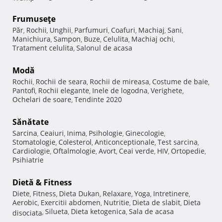
Frumuseţe
Păr
Rochii
Unghii
Parfumuri
Coafuri
Machiaj
Sani
,
,
,
,
,
,
,
Manichiura
Sampon
Buze
Celulita
Machiaj ochi
,
,
,
,
,
Tratament celulita
Salonul de acasa
,
Modă
Rochii
Rochii de seara
Rochii de mireasa
Costume de baie
,
,
,
,
Pantofi
Rochii elegante
Inele de logodna
Verighete
,
,
,
,
Ochelari de soare
Tendinte 2020
,
Sănătate
Sarcina
Ceaiuri
Inima
Psihologie
Ginecologie
,
,
,
,
,
Stomatologie
Colesterol
Anticonceptionale
Test sarcina
,
,
,
,
Cardiologie
Oftalmologie
Avort
Ceai verde
HIV
Ortopedie
,
,
,
,
,
,
Psihiatrie
Dietă & Fitness
Diete
Fitness
Dieta Dukan
Relaxare
Yoga
Intretinere
,
,
,
,
,
,
Aerobic
Exercitii abdomen
Nutritie
Dieta de slabit
Dieta
,
,
,
,
Silueta
Dieta ketogenica
Sala de acasa
disociata
,
,
,