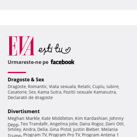
Urmareste-ne pe
Dragoste & Sex
Dragoste
Romantic
Viata sexuala
Relatii
Cuplu
Iubire
,
,
,
,
,
,
Casatorie
Sex
Kama Sutra
Pozitii sexuale Kamasutra
,
,
,
,
Declaratii de dragoste
Divertisment
Meghan Markle
Kate Middleton
Kim Kardashian
Johnny
,
,
,
Teo Trandafir
Angelina Jolie
Dana Rogoz
Dani Otil
Depp
,
,
,
,
,
Smiley
Andra
Delia
Gina Pistol
Justin Bieber
Melania
,
,
,
,
,
Program TV
Program Pro TV
Program Antena 1
Trump
,
,
,