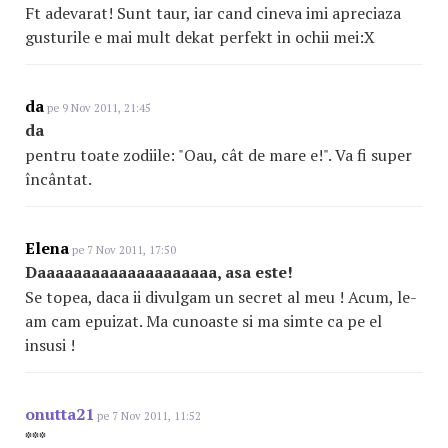
Ft adevarat! Sunt taur, iar cand cineva imi apreciaza
gusturile e mai mult dekat perfekt in ochii mei:X
da
pe 9 Nov 2011, 21:45
da
pentru toate zodiile: "Oau, cât de mare e!". Va fi super
încântat.
Elena
pe 7 Nov 2011, 17:50
Daaaaaaaaaaaaaaaaaaa
a
, asa este!
Se topea, daca ii divulgam un secret al meu ! Acum, le-
am cam epuizat. Ma cunoaste si ma simte ca pe el
insusi !
onutta21
pe 7 Nov 2011, 11:52
***