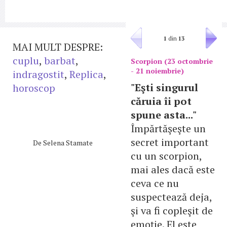
1
din
13
MAI MULT DESPRE:
cuplu
,
barbat
,
Scorpion (23 octombrie
- 21 noiembrie)
indragostit
,
Replica
,
"Eşti singurul
horoscop
căruia îi pot
spune asta..."
Împărtăşeşte un
secret important
De
Selena Stamate
cu un scorpion,
mai ales dacă este
ceva ce nu
suspectează deja,
şi va fi copleşit de
emoţie. El este