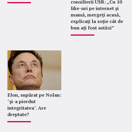
consilierii USR: „Cu 10
like-uri pe internet și
mamă, mergeți acasă,
explicați la soție cât de
bun ați fost astăzi”
Elon, supărat pe Nolan:
"şi-a pierdut
integritatea". Are
dreptate?