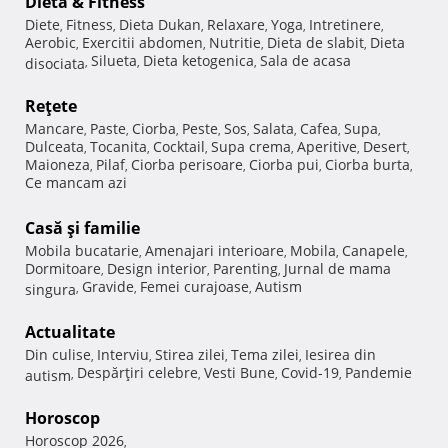
Dietă & Fitness
Diete
Fitness
Dieta Dukan
Relaxare
Yoga
Intretinere
,
,
,
,
,
,
Aerobic
Exercitii abdomen
Nutritie
Dieta de slabit
Dieta
,
,
,
,
Silueta
Dieta ketogenica
Sala de acasa
disociata
,
,
,
Reţete
Mancare
Paste
Ciorba
Peste
Sos
Salata
Cafea
Supa
,
,
,
,
,
,
,
,
Dulceata
Tocanita
Cocktail
Supa crema
Aperitive
Desert
,
,
,
,
,
,
Maioneza
Pilaf
Ciorba perisoare
Ciorba pui
Ciorba burta
,
,
,
,
,
Ce mancam azi
Casă şi familie
Mobila bucatarie
Amenajari interioare
Mobila
Canapele
,
,
,
,
Dormitoare
Design interior
Parenting
Jurnal de mama
,
,
,
Gravide
Femei curajoase
Autism
singura
,
,
,
Actualitate
Din culise
Interviu
Stirea zilei
Tema zilei
Iesirea din
,
,
,
,
Despărţiri celebre
Vesti Bune
Covid-19
Pandemie
autism
,
,
,
,
Horoscop
Horoscop 2026
,