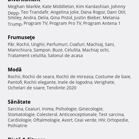
Meghan Markle
Kate Middleton
Kim Kardashian
Johnny
,
,
,
Teo Trandafir
Angelina Jolie
Dana Rogoz
Dani Otil
Depp
,
,
,
,
,
Smiley
Andra
Delia
Gina Pistol
Justin Bieber
Melania
,
,
,
,
,
Program TV
Program Pro TV
Program Antena 1
Trump
,
,
,
Frumuseţe
Păr
Rochii
Unghii
Parfumuri
Coafuri
Machiaj
Sani
,
,
,
,
,
,
,
Manichiura
Sampon
Buze
Celulita
Machiaj ochi
,
,
,
,
,
Tratament celulita
Salonul de acasa
,
Modă
Rochii
Rochii de seara
Rochii de mireasa
Costume de baie
,
,
,
,
Pantofi
Rochii elegante
Inele de logodna
Verighete
,
,
,
,
Ochelari de soare
Tendinte 2020
,
Sănătate
Sarcina
Ceaiuri
Inima
Psihologie
Ginecologie
,
,
,
,
,
Stomatologie
Colesterol
Anticonceptionale
Test sarcina
,
,
,
,
Cardiologie
Oftalmologie
Avort
Ceai verde
HIV
Ortopedie
,
,
,
,
,
,
Psihiatrie