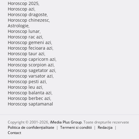
Horoscop 2025
,
Horoscop azi
,
Horoscop dragoste
,
Horoscop chinezesc
,
Astrologie
,
Horoscop lunar
,
Horoscop rac azi
,
Horoscop gemeni azi
,
Horoscop fecioara azi
,
Horoscop taur azi
,
Horoscop capricorn azi
,
Horoscop scorpion azi
,
Horoscop sagetator azi
,
Horoscop varsator azi
,
Horoscop pesti azi
,
Horoscop leu azi
,
Horoscop balanta azi
,
Horoscop berbec azi
,
Horoscop saptamanal
Copyright © 2001-2026,
iMedia Plus Group
. Toate drepturile rezervate
Politica de confidențialitate
|
Termeni si conditii
|
Redacţia
|
Contact