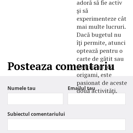
adoră să fie activ
şi să
experimenteze cât
mai multe lucruri.
Dacă bugetul nu
îţi permite, atunci
optează pentru o
carte de gătit sau
Posteaza comentariu
pentru un joc
origami, este
pasionat de aceste
Numele tau
Emailul tau
două activităţi.
Subiectul comentariului