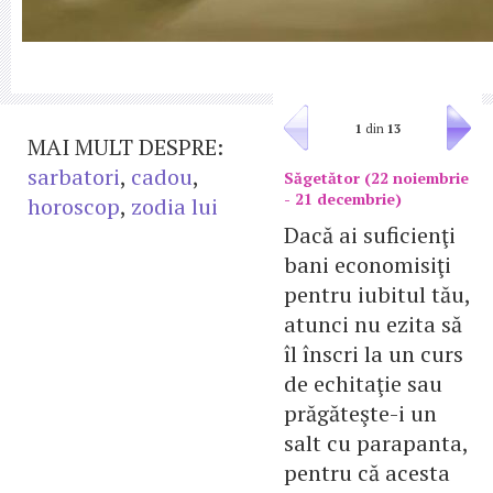
1
din
13
MAI MULT DESPRE:
sarbatori
,
cadou
,
Săgetător (22 noiembrie
- 21 decembrie)
horoscop
,
zodia lui
Dacă ai suficienţi
bani economisiţi
pentru iubitul tău,
atunci nu ezita să
îl înscri la un curs
de echitaţie sau
prăgăteşte-i un
salt cu parapanta,
pentru că acesta