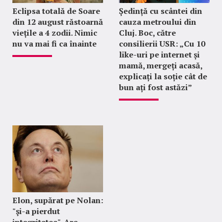
Eclipsa totală de Soare
Ședință cu scântei din
din 12 august răstoarnă
cauza metroului din
viețile a 4 zodii. Nimic
Cluj. Boc, către
nu va mai fi ca înainte
consilierii USR: „Cu 10
like-uri pe internet și
mamă, mergeți acasă,
explicați la soție cât de
bun ați fost astăzi”
Elon, supărat pe Nolan:
"şi-a pierdut