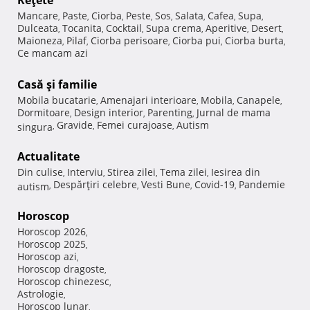
Reţete
Mancare
Paste
Ciorba
Peste
Sos
Salata
Cafea
Supa
,
,
,
,
,
,
,
,
Dulceata
Tocanita
Cocktail
Supa crema
Aperitive
Desert
,
,
,
,
,
,
Maioneza
Pilaf
Ciorba perisoare
Ciorba pui
Ciorba burta
,
,
,
,
,
Ce mancam azi
Casă şi familie
Mobila bucatarie
Amenajari interioare
Mobila
Canapele
,
,
,
,
Dormitoare
Design interior
Parenting
Jurnal de mama
,
,
,
Gravide
Femei curajoase
Autism
singura
,
,
,
Actualitate
Din culise
Interviu
Stirea zilei
Tema zilei
Iesirea din
,
,
,
,
Despărţiri celebre
Vesti Bune
Covid-19
Pandemie
autism
,
,
,
,
Horoscop
Horoscop 2026
,
Horoscop 2025
,
Horoscop azi
,
Horoscop dragoste
,
Horoscop chinezesc
,
Astrologie
,
Horoscop lunar
,