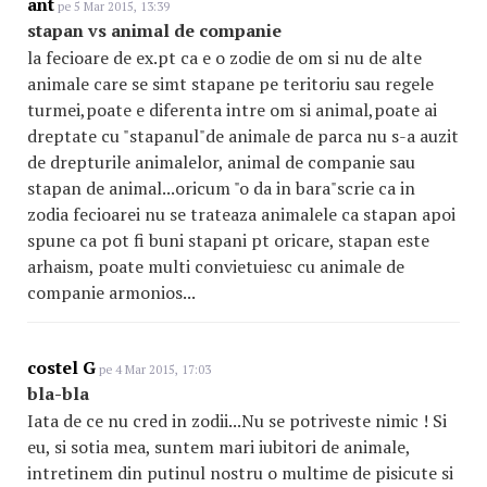
ant
pe 5 Mar 2015, 13:39
stapan vs animal de companie
la fecioare de ex.pt ca e o zodie de om si nu de alte
animale care se simt stapane pe teritoriu sau regele
turmei,poate e diferenta intre om si animal,poate ai
dreptate cu "stapanul"de animale de parca nu s-a auzit
de drepturile animalelor, animal de companie sau
stapan de animal...oricum "o da in bara"scrie ca in
zodia fecioarei nu se trateaza animalele ca stapan apoi
spune ca pot fi buni stapani pt oricare, stapan este
arhaism, poate multi convietuiesc cu animale de
companie armonios...
costel G
pe 4 Mar 2015, 17:03
bla-bla
Iata de ce nu cred in zodii...Nu se potriveste nimic ! Si
eu, si sotia mea, suntem mari iubitori de animale,
intretinem din putinul nostru o multime de pisicute si