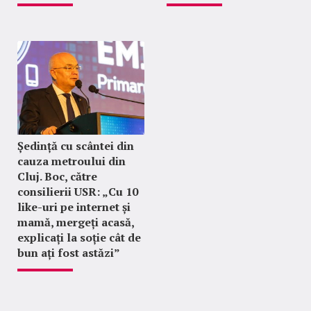
Ședință cu scântei din
cauza metroului din
Cluj. Boc, către
consilierii USR: „Cu 10
like-uri pe internet și
mamă, mergeți acasă,
explicați la soție cât de
bun ați fost astăzi”