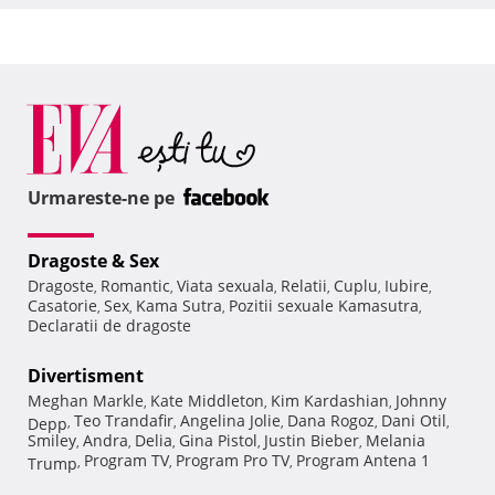
Urmareste-ne pe
Dragoste & Sex
Dragoste
Romantic
Viata sexuala
Relatii
Cuplu
Iubire
,
,
,
,
,
,
Casatorie
Sex
Kama Sutra
Pozitii sexuale Kamasutra
,
,
,
,
Declaratii de dragoste
Divertisment
Meghan Markle
Kate Middleton
Kim Kardashian
Johnny
,
,
,
Teo Trandafir
Angelina Jolie
Dana Rogoz
Dani Otil
Depp
,
,
,
,
,
Smiley
Andra
Delia
Gina Pistol
Justin Bieber
Melania
,
,
,
,
,
Program TV
Program Pro TV
Program Antena 1
Trump
,
,
,