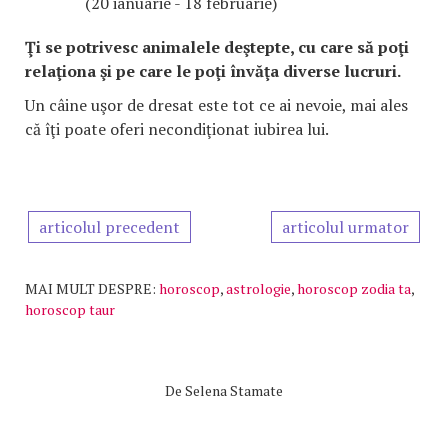
(20 ianuarie - 18 februarie)
Ţi se potrivesc animalele deştepte, cu care să poţi
relaţiona şi pe care le poţi învăţa diverse lucruri.
Un câine uşor de dresat este tot ce ai nevoie, mai ales
că îţi poate oferi necondiţionat iubirea lui.
articolul precedent
articolul urmator
MAI MULT DESPRE:
horoscop
,
astrologie
,
horoscop zodia ta
,
horoscop taur
De
Selena Stamate