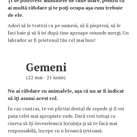
Ţi se potrivesc animalele de talie mare, pentru că
ai multă răbdare şi te poţi ocupa aşa cum trebuie
de ele.
Adori să le tratezi ca pe oameni, să îi piepteni, să le
faci baie şi să îi iei după tine aproape oriunde mergi. Un
labrador ar fi prietenul tău cel mai bun!
Gemeni
(22 mai - 21 iunie)
Nu ai răbdare cu animalele, aşa că nu ar fi indicat
să îţi asumi acest rol.
În caz contrar, te vei plictisi destul de repede şi îl vei
pasa celei mai apropiate rude. Dacă vrei totuşi ca
cineva să îţi înveselească locuinţa şi să te facă mai
responsabilă, începe cu o broască ţestoasă.