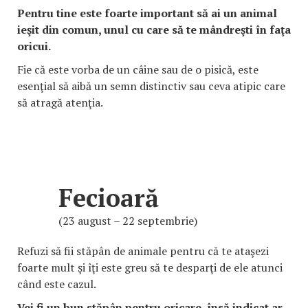
Pentru tine este foarte important să ai un animal
ieşit din comun, unul cu care să te mândreşti în faţa
oricui.
Fie că este vorba de un câine sau de o pisică, este
esenţial să aibă un semn distinctiv sau ceva atipic care
să atragă atenţia.
Fecioară
(23 august – 22 septembrie)
Refuzi să fii stăpân de animale pentru că te ataşezi
foarte mult şi îţi este greu să te desparţi de ele atunci
când este cazul.
Vei fi un bun stăpân pentru oricare, însă indicat ar