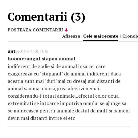
Comentarii (3)
POSTEAZA COMENTARIU
Afiseaza:
Cele mai recente
|
Cronol
ant
pe 5 Mar 2015, 15:20
boomerangul stapan animal
indiferent de zodie si de animal insa cei care
exagereaza cu "stapanul" de animal indiferent daca
acestia sunt mai "duri"mai cu dresaj mai distanti de
animal sau mai duiosi,prea afectivi nemai
considerandu-i totusi animale...efectul celor doua
extremitati se intoarce impotriva omului se ajunge sa
se munceasca pentru animale destul de mult si oameni
devin mai distanti intrre ei etc