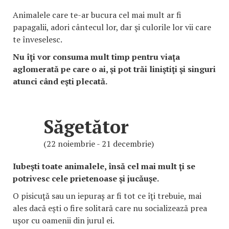
Animalele care te-ar bucura cel mai mult ar fi
papagalii, adori cântecul lor, dar şi culorile lor vii care
te înveselesc.
Nu îţi vor consuma mult timp pentru viaţa
aglomerată pe care o ai, şi pot trăi liniştiţi şi singuri
atunci când eşti plecată.
Săgetător
(22 noiembrie - 21 decembrie)
Iubeşti toate animalele, însă cel mai mult ţi se
potrivesc cele prietenoase şi jucăuşe.
O pisicuţă sau un iepuraș ar fi tot ce îţi trebuie, mai
ales dacă eşti o fire solitară care nu socializează prea
uşor cu oamenii din jurul ei.