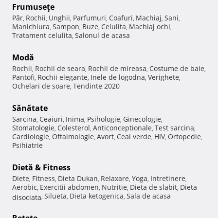
Frumuseţe
Păr
Rochii
Unghii
Parfumuri
Coafuri
Machiaj
Sani
,
,
,
,
,
,
,
Manichiura
Sampon
Buze
Celulita
Machiaj ochi
,
,
,
,
,
Tratament celulita
Salonul de acasa
,
Modă
Rochii
Rochii de seara
Rochii de mireasa
Costume de baie
,
,
,
,
Pantofi
Rochii elegante
Inele de logodna
Verighete
,
,
,
,
Ochelari de soare
Tendinte 2020
,
Sănătate
Sarcina
Ceaiuri
Inima
Psihologie
Ginecologie
,
,
,
,
,
Stomatologie
Colesterol
Anticonceptionale
Test sarcina
,
,
,
,
Cardiologie
Oftalmologie
Avort
Ceai verde
HIV
Ortopedie
,
,
,
,
,
,
Psihiatrie
Dietă & Fitness
Diete
Fitness
Dieta Dukan
Relaxare
Yoga
Intretinere
,
,
,
,
,
,
Aerobic
Exercitii abdomen
Nutritie
Dieta de slabit
Dieta
,
,
,
,
Silueta
Dieta ketogenica
Sala de acasa
disociata
,
,
,