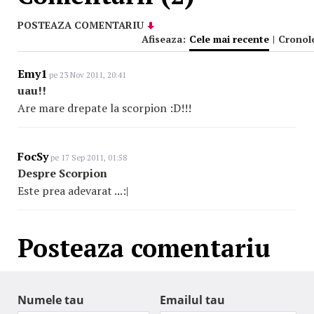
POSTEAZA COMENTARIU
Afiseaza:
Cele mai recente
|
Cronol
Emy1
pe 23 Nov 2011, 20:41
uau!!
Are mare drepate la scorpion :D!!!
FocSy
pe 17 Sep 2011, 01:58
Despre Scorpion
Este prea adevarat ...:|
Posteaza comentariu
Numele tau
Emailul tau