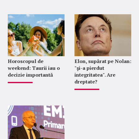
Horoscopul de
Elon, supărat pe Nolan:
weekend: Taurii iau o
"şi-a pierdut
decizie importantă
integritatea". Are
dreptate?