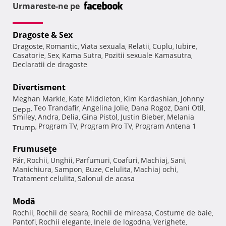
Urmareste-ne pe
Dragoste & Sex
Dragoste
Romantic
Viata sexuala
Relatii
Cuplu
Iubire
,
,
,
,
,
,
Casatorie
Sex
Kama Sutra
Pozitii sexuale Kamasutra
,
,
,
,
Declaratii de dragoste
Divertisment
Meghan Markle
Kate Middleton
Kim Kardashian
Johnny
,
,
,
Teo Trandafir
Angelina Jolie
Dana Rogoz
Dani Otil
Depp
,
,
,
,
,
Smiley
Andra
Delia
Gina Pistol
Justin Bieber
Melania
,
,
,
,
,
Program TV
Program Pro TV
Program Antena 1
Trump
,
,
,
Frumuseţe
Păr
Rochii
Unghii
Parfumuri
Coafuri
Machiaj
Sani
,
,
,
,
,
,
,
Manichiura
Sampon
Buze
Celulita
Machiaj ochi
,
,
,
,
,
Tratament celulita
Salonul de acasa
,
Modă
Rochii
Rochii de seara
Rochii de mireasa
Costume de baie
,
,
,
,
Pantofi
Rochii elegante
Inele de logodna
Verighete
,
,
,
,