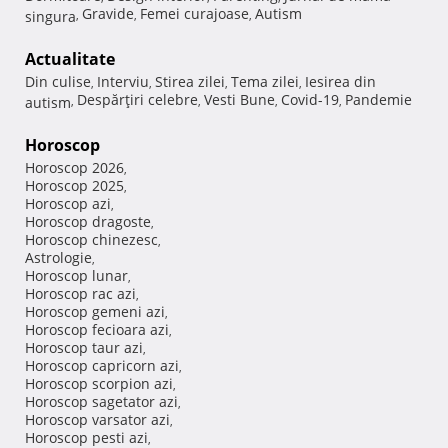
Gravide
Femei curajoase
Autism
singura
,
,
,
Actualitate
Din culise
Interviu
Stirea zilei
Tema zilei
Iesirea din
,
,
,
,
Despărţiri celebre
Vesti Bune
Covid-19
Pandemie
autism
,
,
,
,
Horoscop
Horoscop 2026
,
Horoscop 2025
,
Horoscop azi
,
Horoscop dragoste
,
Horoscop chinezesc
,
Astrologie
,
Horoscop lunar
,
Horoscop rac azi
,
Horoscop gemeni azi
,
Horoscop fecioara azi
,
Horoscop taur azi
,
Horoscop capricorn azi
,
Horoscop scorpion azi
,
Horoscop sagetator azi
,
Horoscop varsator azi
,
Horoscop pesti azi
,