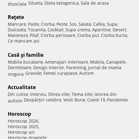
Silueta
Dieta ketogenica
Sala de acasa
disociata
,
,
,
Reţete
Mancare
Paste
Ciorba
Peste
Sos
Salata
Cafea
Supa
,
,
,
,
,
,
,
,
Dulceata
Tocanita
Cocktail
Supa crema
Aperitive
Desert
,
,
,
,
,
,
Maioneza
Pilaf
Ciorba perisoare
Ciorba pui
Ciorba burta
,
,
,
,
,
Ce mancam azi
Casă şi familie
Mobila bucatarie
Amenajari interioare
Mobila
Canapele
,
,
,
,
Dormitoare
Design interior
Parenting
Jurnal de mama
,
,
,
Gravide
Femei curajoase
Autism
singura
,
,
,
Actualitate
Din culise
Interviu
Stirea zilei
Tema zilei
Iesirea din
,
,
,
,
Despărţiri celebre
Vesti Bune
Covid-19
Pandemie
autism
,
,
,
,
Horoscop
Horoscop 2026
,
Horoscop 2025
,
Horoscop azi
,
Horoscop dragoste
,