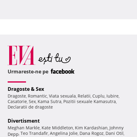
Urmareste-ne pe
Dragoste & Sex
Dragoste
Romantic
Viata sexuala
Relatii
Cuplu
Iubire
,
,
,
,
,
,
Casatorie
Sex
Kama Sutra
Pozitii sexuale Kamasutra
,
,
,
,
Declaratii de dragoste
Divertisment
Meghan Markle
Kate Middleton
Kim Kardashian
Johnny
,
,
,
Teo Trandafir
Angelina Jolie
Dana Rogoz
Dani Otil
Depp
,
,
,
,
,