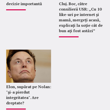
decizie importantă
Cluj. Boc, către
consilierii USR: „Cu 10
like-uri pe internet și
mamă, mergeți acasă,
explicați la soție cât de
bun ați fost astăzi”
Elon, supărat pe Nolan:
"şi-a pierdut
integritatea". Are
dreptate?