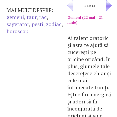
1
din
13
MAI MULT DESPRE:
gemeni
,
taur
,
rac
,
Gemeni (22 mai - 21
iunie)
sagetator
,
pesti
,
zodiac
,
horoscop
Ai talent oratoric
şi asta te ajută să
cucereşti pe
oricine oricând. În
plus, glumele tale
descreţesc chiar şi
cele mai
întunecate frunţi.
Eşti o fire energică
şi adori să fii
înconjurată de
prieteni şi voie