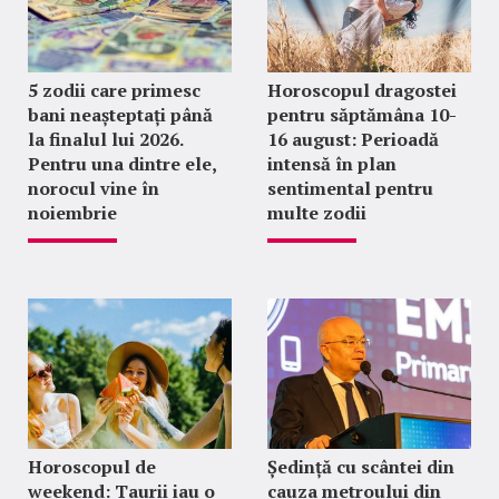
5 zodii care primesc
Horoscopul dragostei
bani neașteptați până
pentru săptămâna 10-
la finalul lui 2026.
16 august: Perioadă
Pentru una dintre ele,
intensă în plan
norocul vine în
sentimental pentru
noiembrie
multe zodii
Horoscopul de
Ședință cu scântei din
weekend: Taurii iau o
cauza metroului din