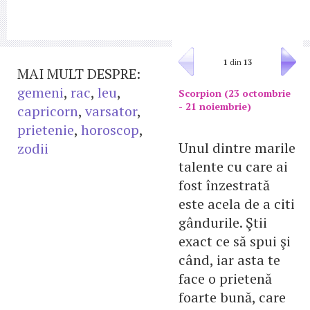
1
din
13
MAI MULT DESPRE:
gemeni
,
rac
,
leu
,
Scorpion (23 octombrie
- 21 noiembrie)
capricorn
,
varsator
,
prietenie
,
horoscop
,
Unul dintre marile
zodii
talente cu care ai
fost înzestrată
este acela de a citi
gândurile. Ştii
exact ce să spui şi
când, iar asta te
face o prietenă
foarte bună, care