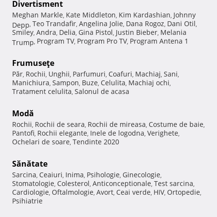
Divertisment
Meghan Markle
Kate Middleton
Kim Kardashian
Johnny
,
,
,
Teo Trandafir
Angelina Jolie
Dana Rogoz
Dani Otil
Depp
,
,
,
,
,
Smiley
Andra
Delia
Gina Pistol
Justin Bieber
Melania
,
,
,
,
,
Program TV
Program Pro TV
Program Antena 1
Trump
,
,
,
Frumuseţe
Păr
Rochii
Unghii
Parfumuri
Coafuri
Machiaj
Sani
,
,
,
,
,
,
,
Manichiura
Sampon
Buze
Celulita
Machiaj ochi
,
,
,
,
,
Tratament celulita
Salonul de acasa
,
Modă
Rochii
Rochii de seara
Rochii de mireasa
Costume de baie
,
,
,
,
Pantofi
Rochii elegante
Inele de logodna
Verighete
,
,
,
,
Ochelari de soare
Tendinte 2020
,
Sănătate
Sarcina
Ceaiuri
Inima
Psihologie
Ginecologie
,
,
,
,
,
Stomatologie
Colesterol
Anticonceptionale
Test sarcina
,
,
,
,
Cardiologie
Oftalmologie
Avort
Ceai verde
HIV
Ortopedie
,
,
,
,
,
,
Psihiatrie