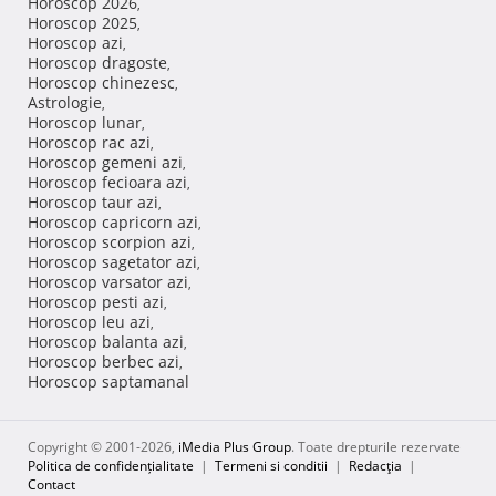
Horoscop 2026
,
Horoscop 2025
,
Horoscop azi
,
Horoscop dragoste
,
Horoscop chinezesc
,
Astrologie
,
Horoscop lunar
,
Horoscop rac azi
,
Horoscop gemeni azi
,
Horoscop fecioara azi
,
Horoscop taur azi
,
Horoscop capricorn azi
,
Horoscop scorpion azi
,
Horoscop sagetator azi
,
Horoscop varsator azi
,
Horoscop pesti azi
,
Horoscop leu azi
,
Horoscop balanta azi
,
Horoscop berbec azi
,
Horoscop saptamanal
Copyright © 2001-2026,
iMedia Plus Group
. Toate drepturile rezervate
Politica de confidențialitate
|
Termeni si conditii
|
Redacţia
|
Contact