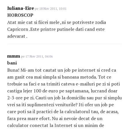
Iuliana-Eire
pe 18 Nov 2011, 10:01
HOROSCOP
Atat mie cat si fiicei mele ,ni se potriveste zodia
Capricorn .Este printre putinele dati cand este
adevarat .
mmm
pe 17 Nov 2011, 04:06
bani
Buna! Mi-am tot cautat un job pe internet si cred ca
am gasit cea mai simpla si banoasa metoda. Tot ce
trebuie sa faci e sa trimiti cateva e-mailuri pe zi si poti
castiga lejer 100 de euro pe saptamana, lucrand doar
2-3 ore pe zi. Cauti un job la domiciliu sau pur si simplu
vrei sa iti suplimentezi veniturile? Iti ofer un job pe
care poti sa il practici de la calculatorul tau, de acasa,
fara prea mare efort. Nu ai nevoie decat de un
calculator conectat la Internet si un minim de