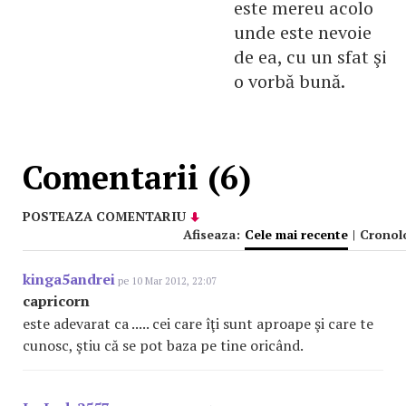
este mereu acolo
unde este nevoie
de ea, cu un sfat şi
o vorbă bună.
Comentarii (6)
POSTEAZA COMENTARIU
Afiseaza:
Cele mai recente
|
Cronol
kinga5andrei
pe 10 Mar 2012, 22:07
capricorn
este adevarat ca ..... cei care îţi sunt aproape şi care te
cunosc, ştiu că se pot baza pe tine oricând.