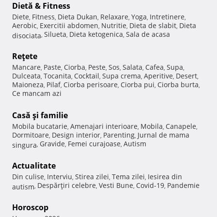
Dietă & Fitness
Diete
Fitness
Dieta Dukan
Relaxare
Yoga
Intretinere
,
,
,
,
,
,
Aerobic
Exercitii abdomen
Nutritie
Dieta de slabit
Dieta
,
,
,
,
Silueta
Dieta ketogenica
Sala de acasa
disociata
,
,
,
Reţete
Mancare
Paste
Ciorba
Peste
Sos
Salata
Cafea
Supa
,
,
,
,
,
,
,
,
Dulceata
Tocanita
Cocktail
Supa crema
Aperitive
Desert
,
,
,
,
,
,
Maioneza
Pilaf
Ciorba perisoare
Ciorba pui
Ciorba burta
,
,
,
,
,
Ce mancam azi
Casă şi familie
Mobila bucatarie
Amenajari interioare
Mobila
Canapele
,
,
,
,
Dormitoare
Design interior
Parenting
Jurnal de mama
,
,
,
Gravide
Femei curajoase
Autism
singura
,
,
,
Actualitate
Din culise
Interviu
Stirea zilei
Tema zilei
Iesirea din
,
,
,
,
Despărţiri celebre
Vesti Bune
Covid-19
Pandemie
autism
,
,
,
,
Horoscop