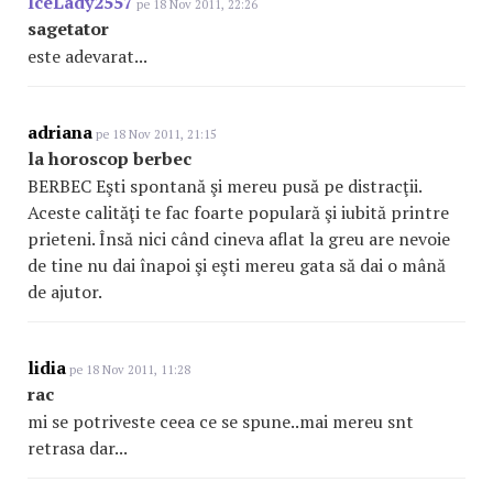
IceLady2557
pe 18 Nov 2011, 22:26
sagetator
este adevarat...
adriana
pe 18 Nov 2011, 21:15
la horoscop berbec
BERBEC Eşti spontană şi mereu pusă pe distracţii.
Aceste calităţi te fac foarte populară şi iubită printre
prieteni. Însă nici când cineva aflat la greu are nevoie
de tine nu dai înapoi şi eşti mereu gata să dai o mână
de ajutor.
lidia
pe 18 Nov 2011, 11:28
rac
mi se potriveste ceea ce se spune..mai mereu snt
retrasa dar...