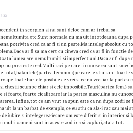
12:22
scendent in scorpion si nu sunt deloc cum ar trebui sa
a,nemultumita etc.Sunt normala nu ma uit intotdeauna dupa p
oana potrivita cred ca ar fi si un peste.Ma inteleg absolut cu t
blema.Daca ar fi sa ma cert cu cineva cred ca ar fi in functie d
 toata lumea are nemultumiri si imperfectiuni.Daca ar fi dupa 
p nu prea este real.Multi raci pe care ii cunosc eu sunt smeche
pe total,balantele(partea feminina)pe care le stiu sunt foarte 
ape toate barfele posibile ce vrei si ce nu vrei iar la partea m
si chestii scumpe chiar si cele imposibile.Tauri(partea fem.) s
e si foarte,foarte cicalitoare iar la partea masculina nu cunosc
parerea. Infine,tot ce am vrut sa spun este ca nu dupa zodii se 
a uit la un barbat de exemplu,ce eu stiu ca ala-i rac sau mai st
 de iubire si intelegere.Fiecare om este diferit si in interior si l
i multi oameni sunt in aceste zodii ca si cupluri,atata tot.