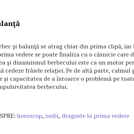
alanţă
rbec şi balanţă se atrag chiar din prima clipă, iar 
prima vedere se poate finaliza cu o căsnicie care 
rea şi dinamismul berbecului este ca un motor pe
ă cedeze frâiele relaţiei. Pe de altă parte, calmul 
r şi capacitatea de a întoarce o problemă pe toate
pulsivitatea berbecului.
SPRE:
horoscop
,
zodii
,
dragoste la prima vedere