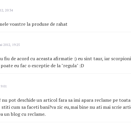
12, 20:34
mele voastre la produse de rahat
i 2012, 19:25
 fiu de acord cu aceasta afirmatie :) eu sint taur, iar scorpioni
 poate eu fac o exceptie de la "regula" :D
19:01
! nu pot deschide un articol fara sa imi apara reclame pe toat
nu stiti cum sa faceti bani?va zic eu,mai bine nu ati mai scrie art
rea un blog cu reclame.