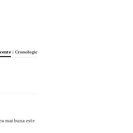
ecente
|
Cronologic
cea mai buna este