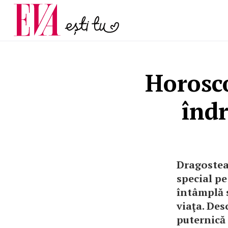
și 60 de ani. De ce te t
Carieră
pe măsură ce înaintez
Actualitate
Horosco
îndr
Dragostea 
special pe
întâmplă 
viaţa. Des
puternică 