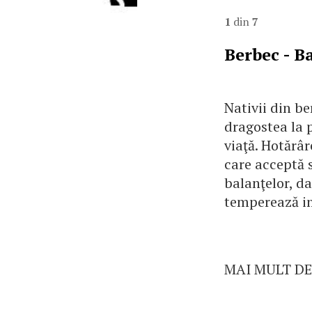
1
din
7
Berbec - B
Nativii din be
dragostea la 
viaţă. Hotărâ
care acceptă s
balanţelor, da
temperează im
MAI MULT DE