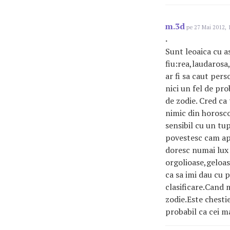
m.3d
pe 27 Mai 2012, 
.
Sunt leoaica cu a
fiu:rea,laudaros
ar fi sa caut pers
nici un fel de pro
de zodie. Cred ca
nimic din horosco
sensibil cu un tu
povestesc cam apro
doresc numai lux 
orgolioase,geloas
ca sa imi dau cu 
clasificare.Cand m
zodie.Este chestie
probabil ca cei ma