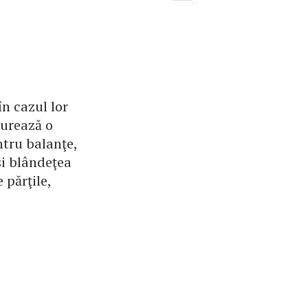
în cazul lor
durează o
ntru balanţe,
şi blândeţea
 părţile,