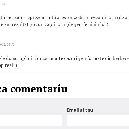
5:43
ntii mei sunt reprezentantii acestor zodii- rac+capricorn (de 
e am rezultat yo , un capricorn (de gen feminin lol )
012, 23:52
le doua cupluri. Cunosc multe cazuri gen formate din berbec-
 real :)
za comentariu
Emailul tau