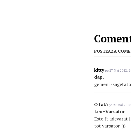
Comenta
POSTEAZA COME
kitty
pe 27 Mai 2012, 2
dap.
gemeni -sagetato
O fată
pe 27 Mai 2012
Leu+Varsator
Este ft adevarat 
tot varsator :))