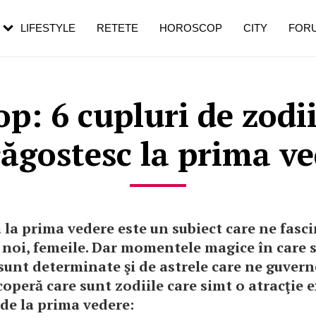
rezești mai des
Cât durează, cum te pregătești și cât
i în vârstă
de dureroasă este investigația
LIFESTYLE
RETETE
HOROSCOP
CITY
FOR
p: 6 cupluri de zodii
ăgostesc la prima v
la prima vedere este un subiect care ne fasci
 noi, femeile. Dar momentele magice în care 
sunt determinate şi de astrele care ne guver
coperă care sunt zodiile care simt o atracţie 
de la prima vedere: