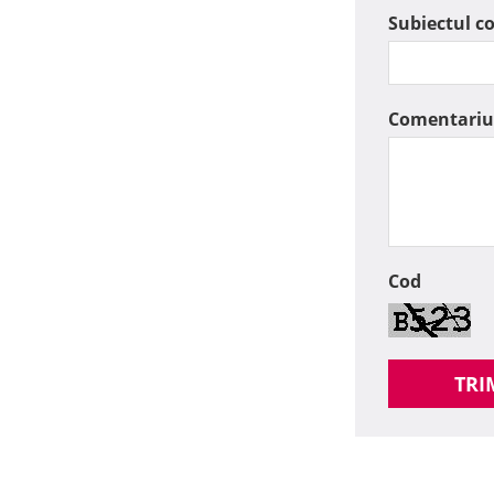
Subiectul c
Comentariu
Cod
TRI