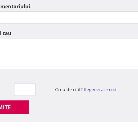
omentariului
l tau
Greu de citit?
Regenerare cod
MITE