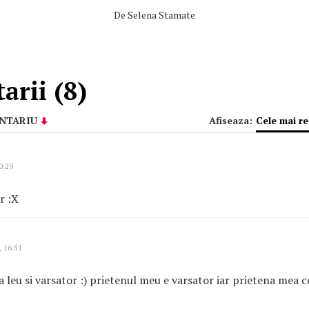
De
Selena Stamate
rii (8)
NTARIU
Afiseaza:
Cele mai r
0:29
r :X
, 16:51
la leu si varsator :) prietenul meu e varsator iar prietena mea 