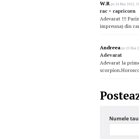
W.R
pe 26 Mai 2012, 1
rac + capricorn
Adevarat !!! Pari
impreuna) din car
Andreea
pe 25 Mai 2
Adevarat
Adevarat la prime
scorpion.Horoscop
Postea
Numele tau