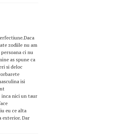
erfectiune.Daca
oate zodiile nu am
e persoana ci nu
mine as spune ca
ri si deloc
vorbarete
asculina isi
unt
 inca nici un taur
face
iu eu ce alta
a exterior. Dar