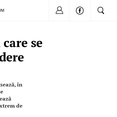
Nu ai cont?
Inregistreaza-
UM
 care se
edere
nează, în
se
nează
extrem de