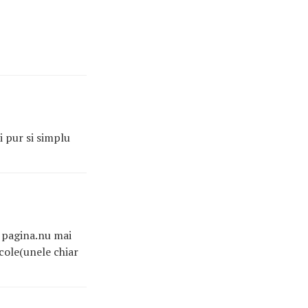
i pur si simplu
a pagina.nu mai
icole(unele chiar