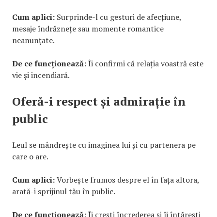
Cum aplici:
Surprinde-l cu gesturi de afecțiune,
mesaje îndrăznețe sau momente romantice
neanunțate.
De ce funcționează:
Îi confirmi că relația voastră este
vie și incendiară.
Oferă-i respect și admirație în
public
Leul se mândrește cu imaginea lui și cu partenera pe
care o are.
Cum aplici:
Vorbește frumos despre el în fața altora,
arată-i sprijinul tău în public.
De ce funcționează:
Îi crești încrederea și îi întărești