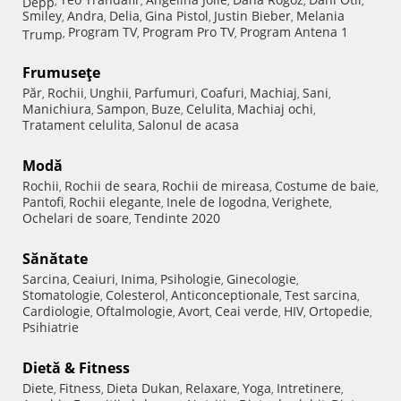
Depp
,
,
,
,
,
Smiley
Andra
Delia
Gina Pistol
Justin Bieber
Melania
,
,
,
,
,
Program TV
Program Pro TV
Program Antena 1
Trump
,
,
,
Frumuseţe
Păr
Rochii
Unghii
Parfumuri
Coafuri
Machiaj
Sani
,
,
,
,
,
,
,
Manichiura
Sampon
Buze
Celulita
Machiaj ochi
,
,
,
,
,
Tratament celulita
Salonul de acasa
,
Modă
Rochii
Rochii de seara
Rochii de mireasa
Costume de baie
,
,
,
,
Pantofi
Rochii elegante
Inele de logodna
Verighete
,
,
,
,
Ochelari de soare
Tendinte 2020
,
Sănătate
Sarcina
Ceaiuri
Inima
Psihologie
Ginecologie
,
,
,
,
,
Stomatologie
Colesterol
Anticonceptionale
Test sarcina
,
,
,
,
Cardiologie
Oftalmologie
Avort
Ceai verde
HIV
Ortopedie
,
,
,
,
,
,
Psihiatrie
Dietă & Fitness
Diete
Fitness
Dieta Dukan
Relaxare
Yoga
Intretinere
,
,
,
,
,
,