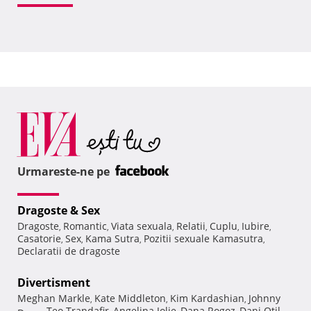
Urmareste-ne pe
Dragoste & Sex
Dragoste
Romantic
Viata sexuala
Relatii
Cuplu
Iubire
,
,
,
,
,
,
Casatorie
Sex
Kama Sutra
Pozitii sexuale Kamasutra
,
,
,
,
Declaratii de dragoste
Divertisment
Meghan Markle
Kate Middleton
Kim Kardashian
Johnny
,
,
,
Teo Trandafir
Angelina Jolie
Dana Rogoz
Dani Otil