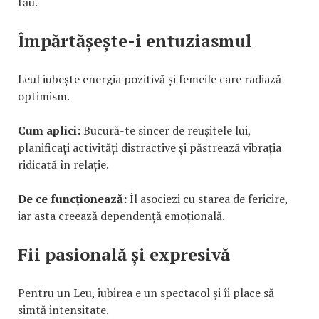
tău.
Împărtășește-i entuziasmul
Leul iubește energia pozitivă și femeile care radiază
optimism.
Cum aplici:
Bucură-te sincer de reușitele lui,
planificați activități distractive și păstrează vibrația
ridicată în relație.
De ce funcționează:
Îl asociezi cu starea de fericire,
iar asta creează dependență emoțională.
Fii pasională și expresivă
Pentru un Leu, iubirea e un spectacol și îi place să
simtă intensitate.