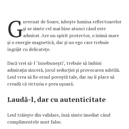
G
uvernat de Soare, iubește lumina reflectoarelor
și se simte cel mai bine atunci când este
admirat. Are un spirit protector, o inimă mare
și o energie magnetică, dar și un ego care trebuie
îngrijit cu delicatețe.
Dacă vrei să-l "înnebunești", trebuie să îmbini
admirația sinceră, jocul seducției și provocarea subtilă.
Leul vrea să fie eroul poveștii tale, dar nu îi place să
creadă că victoria e prea ușoară.
Laudă-l, dar cu autenticitate
Leul trăiește din validare, însă simte imediat când
complimentele sunt false.