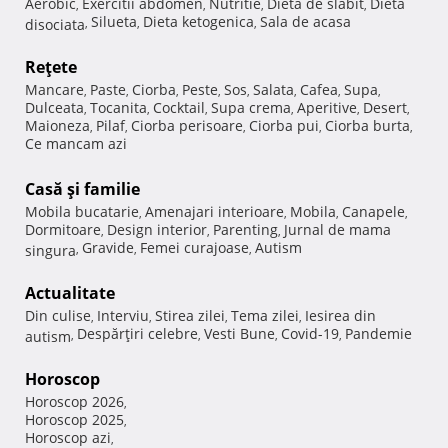
Aerobic
Exercitii abdomen
Nutritie
Dieta de slabit
Dieta
,
,
,
,
Silueta
Dieta ketogenica
Sala de acasa
disociata
,
,
,
Reţete
Mancare
Paste
Ciorba
Peste
Sos
Salata
Cafea
Supa
,
,
,
,
,
,
,
,
Dulceata
Tocanita
Cocktail
Supa crema
Aperitive
Desert
,
,
,
,
,
,
Maioneza
Pilaf
Ciorba perisoare
Ciorba pui
Ciorba burta
,
,
,
,
,
Ce mancam azi
Casă şi familie
Mobila bucatarie
Amenajari interioare
Mobila
Canapele
,
,
,
,
Dormitoare
Design interior
Parenting
Jurnal de mama
,
,
,
Gravide
Femei curajoase
Autism
singura
,
,
,
Actualitate
Din culise
Interviu
Stirea zilei
Tema zilei
Iesirea din
,
,
,
,
Despărţiri celebre
Vesti Bune
Covid-19
Pandemie
autism
,
,
,
,
Horoscop
Horoscop 2026
,
Horoscop 2025
,
Horoscop azi
,