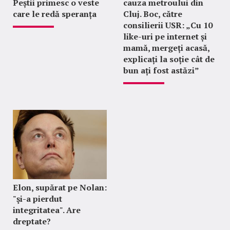
Peștii primesc o veste
cauza metroului din
care le redă speranța
Cluj. Boc, către
consilierii USR: „Cu 10
like-uri pe internet și
mamă, mergeți acasă,
explicați la soție cât de
bun ați fost astăzi”
Elon, supărat pe Nolan:
"şi-a pierdut
integritatea". Are
dreptate?