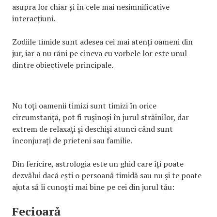
asupra lor chiar și în cele mai nesimnificative
interacțiuni.
Zodiile timide sunt adesea cei mai atenți oameni din
jur, iar a nu răni pe cineva cu vorbele lor este unul
dintre obiectivele principale.
Nu toți oamenii timizi sunt timizi în orice
circumstanță, pot fi rușinoși în jurul străinilor, dar
extrem de relaxați și deschiși atunci când sunt
înconjurați de prieteni sau familie.
Din fericire, astrologia este un ghid care îți poate
dezvălui dacă ești o persoană timidă sau nu și te poate
ajuta să îi cunoști mai bine pe cei din jurul tău:
Fecioară