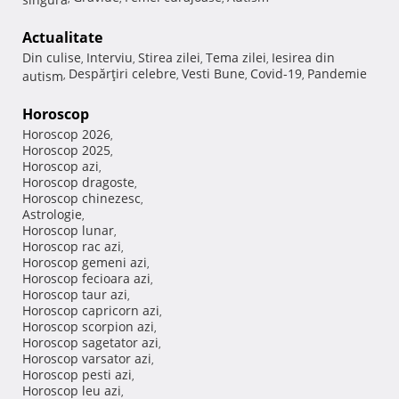
Actualitate
Din culise
Interviu
Stirea zilei
Tema zilei
Iesirea din
,
,
,
,
Despărţiri celebre
Vesti Bune
Covid-19
Pandemie
autism
,
,
,
,
Horoscop
Horoscop 2026
,
Horoscop 2025
,
Horoscop azi
,
Horoscop dragoste
,
Horoscop chinezesc
,
Astrologie
,
Horoscop lunar
,
Horoscop rac azi
,
Horoscop gemeni azi
,
Horoscop fecioara azi
,
Horoscop taur azi
,
Horoscop capricorn azi
,
Horoscop scorpion azi
,
Horoscop sagetator azi
,
Horoscop varsator azi
,
Horoscop pesti azi
,
Horoscop leu azi
,