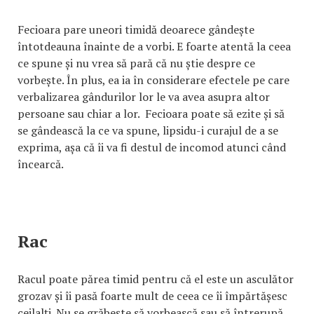
Fecioara pare uneori timidă deoarece gândește
întotdeauna înainte de a vorbi. E foarte atentă la ceea
ce spune și nu vrea să pară că nu știe despre ce
vorbește. În plus, ea ia în considerare efectele pe care
verbalizarea gândurilor lor le va avea asupra altor
persoane sau chiar a lor. Fecioara poate să ezite și să
se gândească la ce va spune, lipsidu-i curajul de a se
exprima, așa că îi va fi destul de incomod atunci când
încearcă.
Rac
Racul poate părea timid pentru că el este un asculător
grozav și îi pasă foarte mult de ceea ce îi împărtășesc
ceilalți. Nu se grăbește să vorbească sau să întrerupă,