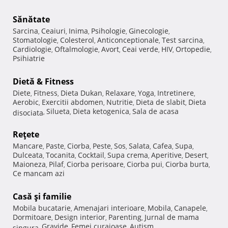
Sănătate
Sarcina
Ceaiuri
Inima
Psihologie
Ginecologie
,
,
,
,
,
Stomatologie
Colesterol
Anticonceptionale
Test sarcina
,
,
,
,
Cardiologie
Oftalmologie
Avort
Ceai verde
HIV
Ortopedie
,
,
,
,
,
,
Psihiatrie
Dietă & Fitness
Diete
Fitness
Dieta Dukan
Relaxare
Yoga
Intretinere
,
,
,
,
,
,
Aerobic
Exercitii abdomen
Nutritie
Dieta de slabit
Dieta
,
,
,
,
Silueta
Dieta ketogenica
Sala de acasa
disociata
,
,
,
Reţete
Mancare
Paste
Ciorba
Peste
Sos
Salata
Cafea
Supa
,
,
,
,
,
,
,
,
Dulceata
Tocanita
Cocktail
Supa crema
Aperitive
Desert
,
,
,
,
,
,
Maioneza
Pilaf
Ciorba perisoare
Ciorba pui
Ciorba burta
,
,
,
,
,
Ce mancam azi
Casă şi familie
Mobila bucatarie
Amenajari interioare
Mobila
Canapele
,
,
,
,
Dormitoare
Design interior
Parenting
Jurnal de mama
,
,
,
Gravide
Femei curajoase
Autism
singura
,
,
,