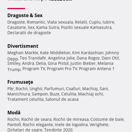
Dragoste & Sex
Dragoste
Romantic
Viata sexuala
Relatii
Cuplu
Iubire
,
,
,
,
,
,
Casatorie
Sex
Kama Sutra
Pozitii sexuale Kamasutra
,
,
,
,
Declaratii de dragoste
Divertisment
Meghan Markle
Kate Middleton
Kim Kardashian
Johnny
,
,
,
Teo Trandafir
Angelina Jolie
Dana Rogoz
Dani Otil
Depp
,
,
,
,
,
Smiley
Andra
Delia
Gina Pistol
Justin Bieber
Melania
,
,
,
,
,
Program TV
Program Pro TV
Program Antena 1
Trump
,
,
,
Frumuseţe
Păr
Rochii
Unghii
Parfumuri
Coafuri
Machiaj
Sani
,
,
,
,
,
,
,
Manichiura
Sampon
Buze
Celulita
Machiaj ochi
,
,
,
,
,
Tratament celulita
Salonul de acasa
,
Modă
Rochii
Rochii de seara
Rochii de mireasa
Costume de baie
,
,
,
,
Pantofi
Rochii elegante
Inele de logodna
Verighete
,
,
,
,
Ochelari de soare
Tendinte 2020
,