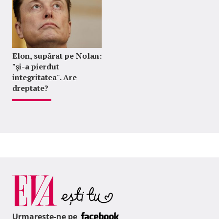
Elon, supărat pe Nolan:
"şi-a pierdut
integritatea". Are
dreptate?
Urmareste-ne pe