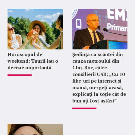
Horoscopul de
Ședință cu scântei din
weekend: Taurii iau o
cauza metroului din
decizie importantă
Cluj. Boc, către
consilierii USR: „Cu 10
like-uri pe internet și
mamă, mergeți acasă,
explicați la soție cât de
bun ați fost astăzi”