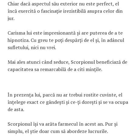
Chiar dacă aspectul său exterior nu este perfect, el
încă exercită o fascinație irezistibilă asupra celor din
jur.
Carisma lui este impresionantă și are puterea de a te
hipnotiza. Cu greu te poți despărți de el și, în adâncul
sufletului, nici nu vrei.
Mai ales atunci când seduce, Scorpionul beneficiază de
capacitatea sa remarcabilă de a citi mințile.
În prezența lui, parcă nu ar trebui rostite cuvinte, el
înțelege exact ce gândești și ce-ți dorești și se va ocupa
de asta.
Scorpionul își va arăta farmecul în acest an. Pur și
simplu, el știe doar cum să abordeze lucrurile.