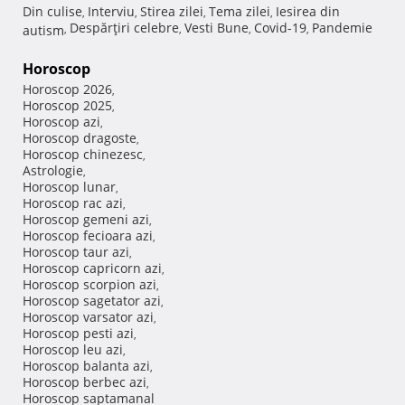
Din culise
Interviu
Stirea zilei
Tema zilei
Iesirea din
,
,
,
,
Despărţiri celebre
Vesti Bune
Covid-19
Pandemie
autism
,
,
,
,
Horoscop
Horoscop 2026
,
Horoscop 2025
,
Horoscop azi
,
Horoscop dragoste
,
Horoscop chinezesc
,
Astrologie
,
Horoscop lunar
,
Horoscop rac azi
,
Horoscop gemeni azi
,
Horoscop fecioara azi
,
Horoscop taur azi
,
Horoscop capricorn azi
,
Horoscop scorpion azi
,
Horoscop sagetator azi
,
Horoscop varsator azi
,
Horoscop pesti azi
,
Horoscop leu azi
,
Horoscop balanta azi
,
Horoscop berbec azi
,
Horoscop saptamanal