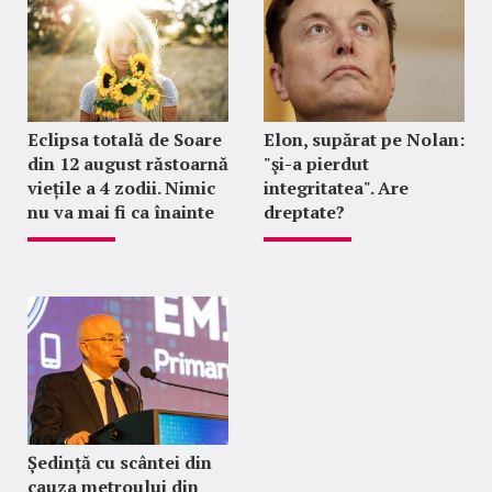
Eclipsa totală de Soare
Elon, supărat pe Nolan:
din 12 august răstoarnă
"şi-a pierdut
viețile a 4 zodii. Nimic
integritatea". Are
nu va mai fi ca înainte
dreptate?
Ședință cu scântei din
cauza metroului din