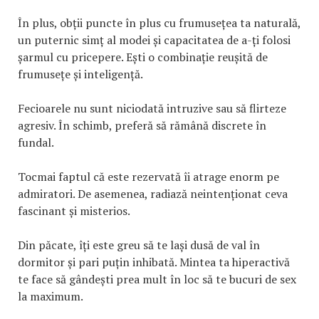
În plus, obții puncte în plus cu frumusețea ta naturală,
un puternic simț al modei și capacitatea de a-ți folosi
șarmul cu pricepere. Ești o combinație reușită de
frumusețe și inteligență.
Fecioarele nu sunt niciodată intruzive sau să flirteze
agresiv. În schimb, preferă să rămână discrete în
fundal.
Tocmai faptul că este rezervată îi atrage enorm pe
admiratori. De asemenea, radiază neintenționat ceva
fascinant și misterios.
Din păcate, îți este greu să te lași dusă de val în
dormitor și pari puțin inhibată. Mintea ta hiperactivă
te face să gândești prea mult în loc să te bucuri de sex
la maximum.