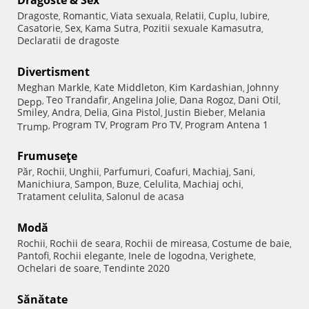
Dragoste
Romantic
Viata sexuala
Relatii
Cuplu
Iubire
,
,
,
,
,
,
Casatorie
Sex
Kama Sutra
Pozitii sexuale Kamasutra
,
,
,
,
Declaratii de dragoste
Divertisment
Meghan Markle
Kate Middleton
Kim Kardashian
Johnny
,
,
,
Teo Trandafir
Angelina Jolie
Dana Rogoz
Dani Otil
Depp
,
,
,
,
,
Smiley
Andra
Delia
Gina Pistol
Justin Bieber
Melania
,
,
,
,
,
Program TV
Program Pro TV
Program Antena 1
Trump
,
,
,
Frumuseţe
Păr
Rochii
Unghii
Parfumuri
Coafuri
Machiaj
Sani
,
,
,
,
,
,
,
Manichiura
Sampon
Buze
Celulita
Machiaj ochi
,
,
,
,
,
Tratament celulita
Salonul de acasa
,
Modă
Rochii
Rochii de seara
Rochii de mireasa
Costume de baie
,
,
,
,
Pantofi
Rochii elegante
Inele de logodna
Verighete
,
,
,
,
Ochelari de soare
Tendinte 2020
,
Sănătate