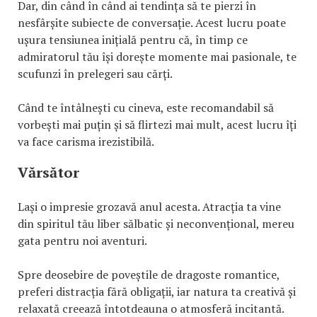
Dar, din când în când ai tendința să te pierzi în
nesfârșite subiecte de conversație. Acest lucru poate
ușura tensiunea inițială pentru că, în timp ce
admiratorul tău își dorește momente mai pasionale, te
scufunzi în prelegeri sau cărți.
Când te întâlnești cu cineva, este recomandabil să
vorbești mai puțin și să flirtezi mai mult, acest lucru îți
va face carisma irezistibilă.
Vărsător
Lași o impresie grozavă anul acesta. Atracția ta vine
din spiritul tău liber sălbatic și neconvențional, mereu
gata pentru noi aventuri.
Spre deosebire de poveștile de dragoste romantice,
preferi distracția fără obligații, iar natura ta creativă și
relaxată creează întotdeauna o atmosferă incitantă.