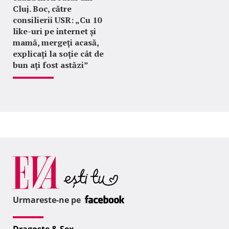
Cluj. Boc, către
consilierii USR: „Cu 10
like-uri pe internet și
mamă, mergeți acasă,
explicați la soție cât de
bun ați fost astăzi”
Urmareste-ne pe
Dragoste & Sex