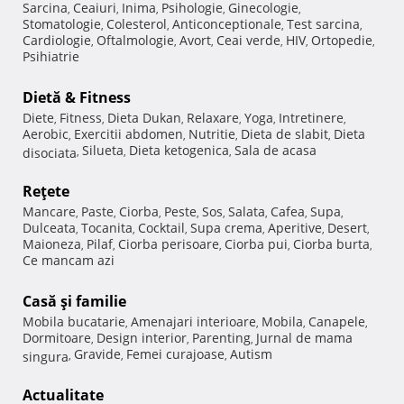
Sarcina
Ceaiuri
Inima
Psihologie
Ginecologie
,
,
,
,
,
Stomatologie
Colesterol
Anticonceptionale
Test sarcina
,
,
,
,
Cardiologie
Oftalmologie
Avort
Ceai verde
HIV
Ortopedie
,
,
,
,
,
,
Psihiatrie
Dietă & Fitness
Diete
Fitness
Dieta Dukan
Relaxare
Yoga
Intretinere
,
,
,
,
,
,
Aerobic
Exercitii abdomen
Nutritie
Dieta de slabit
Dieta
,
,
,
,
Silueta
Dieta ketogenica
Sala de acasa
disociata
,
,
,
Reţete
Mancare
Paste
Ciorba
Peste
Sos
Salata
Cafea
Supa
,
,
,
,
,
,
,
,
Dulceata
Tocanita
Cocktail
Supa crema
Aperitive
Desert
,
,
,
,
,
,
Maioneza
Pilaf
Ciorba perisoare
Ciorba pui
Ciorba burta
,
,
,
,
,
Ce mancam azi
Casă şi familie
Mobila bucatarie
Amenajari interioare
Mobila
Canapele
,
,
,
,
Dormitoare
Design interior
Parenting
Jurnal de mama
,
,
,
Gravide
Femei curajoase
Autism
singura
,
,
,
Actualitate