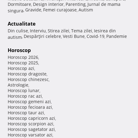
Dormitoare
Design interior
Parenting
Jurnal de mama
,
,
,
Gravide
Femei curajoase
Autism
singura
,
,
,
Actualitate
Din culise
Interviu
Stirea zilei
Tema zilei
Iesirea din
,
,
,
,
Despărţiri celebre
Vesti Bune
Covid-19
Pandemie
autism
,
,
,
,
Horoscop
Horoscop 2026
,
Horoscop 2025
,
Horoscop azi
,
Horoscop dragoste
,
Horoscop chinezesc
,
Astrologie
,
Horoscop lunar
,
Horoscop rac azi
,
Horoscop gemeni azi
,
Horoscop fecioara azi
,
Horoscop taur azi
,
Horoscop capricorn azi
,
Horoscop scorpion azi
,
Horoscop sagetator azi
,
Horoscop varsator azi
,