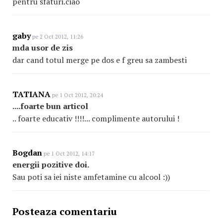
pentru sfaturi.ciao
gaby
pe 2 Oct 2012, 11:26
mda usor de zis
dar cand totul merge pe dos e f greu sa zambesti
TATIANA
pe 1 Oct 2012, 20:24
....foarte bun articol
.. foarte educativ !!!!... complimente autorului !
Bogdan
pe 1 Oct 2012, 14:17
energii pozitive doi.
Sau poti sa iei niste amfetamine cu alcool :))
Posteaza comentariu