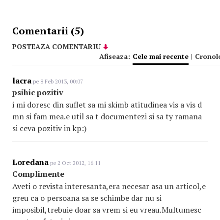
Comentarii (5)
POSTEAZA COMENTARIU
Afiseaza:
Cele mai recente
|
Cronol
lacra
pe 8 Feb 2013, 00:07
psihic pozitiv
i mi doresc din suflet sa mi skimb atitudinea vis a vis d
mn si fam mea.e util sa t documentezi si sa ty ramana
si ceva pozitiv in kp:)
Loredana
pe 2 Oct 2012, 16:11
Complimente
Aveti o revista interesanta,era necesar asa un articol,e
greu ca o persoana sa se schimbe dar nu si
imposibil,trebuie doar sa vrem si eu vreau.Multumesc