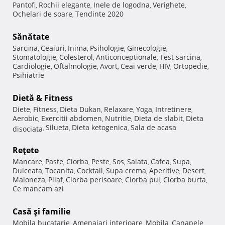
Pantofi
Rochii elegante
Inele de logodna
Verighete
,
,
,
,
Ochelari de soare
Tendinte 2020
,
Sănătate
Sarcina
Ceaiuri
Inima
Psihologie
Ginecologie
,
,
,
,
,
Stomatologie
Colesterol
Anticonceptionale
Test sarcina
,
,
,
,
Cardiologie
Oftalmologie
Avort
Ceai verde
HIV
Ortopedie
,
,
,
,
,
,
Psihiatrie
Dietă & Fitness
Diete
Fitness
Dieta Dukan
Relaxare
Yoga
Intretinere
,
,
,
,
,
,
Aerobic
Exercitii abdomen
Nutritie
Dieta de slabit
Dieta
,
,
,
,
Silueta
Dieta ketogenica
Sala de acasa
disociata
,
,
,
Reţete
Mancare
Paste
Ciorba
Peste
Sos
Salata
Cafea
Supa
,
,
,
,
,
,
,
,
Dulceata
Tocanita
Cocktail
Supa crema
Aperitive
Desert
,
,
,
,
,
,
Maioneza
Pilaf
Ciorba perisoare
Ciorba pui
Ciorba burta
,
,
,
,
,
Ce mancam azi
Casă şi familie
Mobila bucatarie
Amenajari interioare
Mobila
Canapele
,
,
,
,