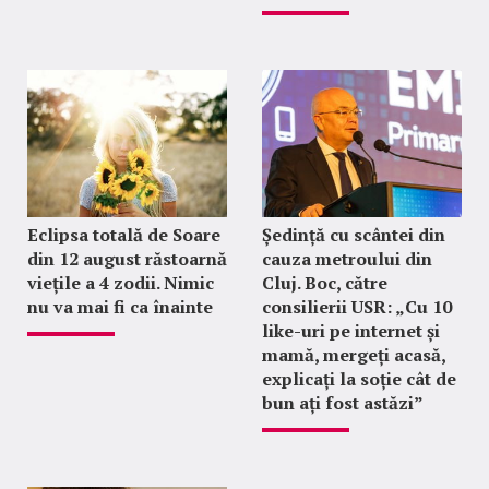
Eclipsa totală de Soare
Ședință cu scântei din
din 12 august răstoarnă
cauza metroului din
viețile a 4 zodii. Nimic
Cluj. Boc, către
nu va mai fi ca înainte
consilierii USR: „Cu 10
like-uri pe internet și
mamă, mergeți acasă,
explicați la soție cât de
bun ați fost astăzi”