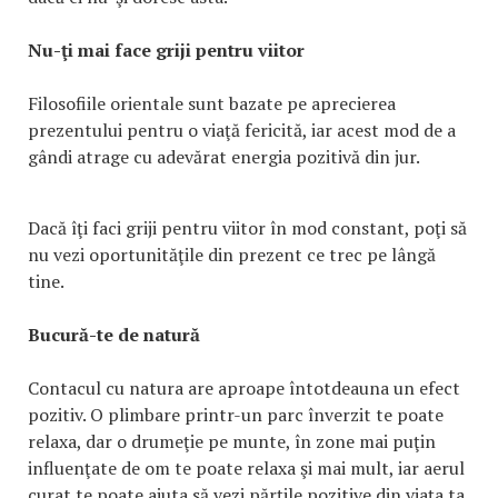
Nu-ţi mai face griji pentru viitor
Filosofiile orientale sunt bazate pe aprecierea
prezentului pentru o viaţă fericită, iar acest mod de a
gândi atrage cu adevărat energia pozitivă din jur.
Dacă îţi faci griji pentru viitor în mod constant, poţi să
nu vezi oportunităţile din prezent ce trec pe lângă
tine.
Bucură-te de natură
Contacul cu natura are aproape întotdeauna un efect
pozitiv. O plimbare printr-un parc înverzit te poate
relaxa, dar o drumeţie pe munte, în zone mai puţin
influenţate de om te poate relaxa şi mai mult, iar aerul
curat te poate ajuta să vezi părţile pozitive din viaţa ta