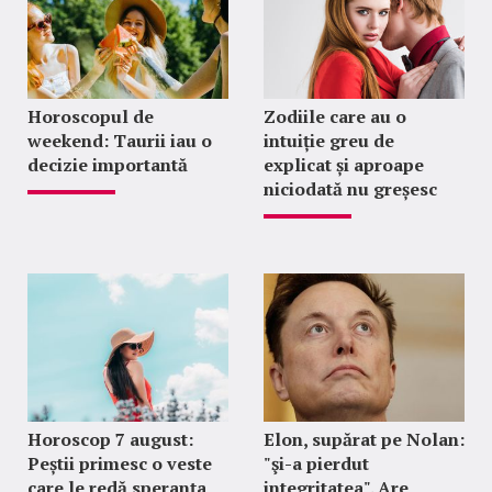
Horoscopul de
Zodiile care au o
weekend: Taurii iau o
intuiție greu de
decizie importantă
explicat și aproape
niciodată nu greșesc
Horoscop 7 august:
Elon, supărat pe Nolan:
Peștii primesc o veste
"şi-a pierdut
care le redă speranța
integritatea". Are