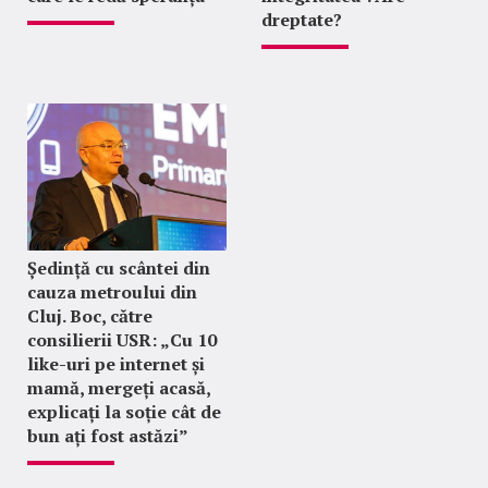
dreptate?
Ședință cu scântei din
cauza metroului din
Cluj. Boc, către
consilierii USR: „Cu 10
like-uri pe internet și
mamă, mergeți acasă,
explicați la soție cât de
bun ați fost astăzi”