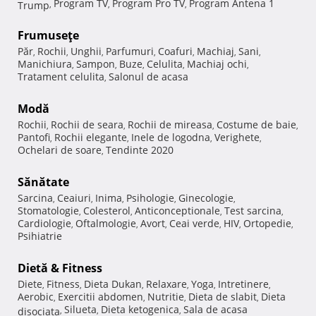
Program TV
Program Pro TV
Program Antena 1
Trump
,
,
,
Frumuseţe
Păr
Rochii
Unghii
Parfumuri
Coafuri
Machiaj
Sani
,
,
,
,
,
,
,
Manichiura
Sampon
Buze
Celulita
Machiaj ochi
,
,
,
,
,
Tratament celulita
Salonul de acasa
,
Modă
Rochii
Rochii de seara
Rochii de mireasa
Costume de baie
,
,
,
,
Pantofi
Rochii elegante
Inele de logodna
Verighete
,
,
,
,
Ochelari de soare
Tendinte 2020
,
Sănătate
Sarcina
Ceaiuri
Inima
Psihologie
Ginecologie
,
,
,
,
,
Stomatologie
Colesterol
Anticonceptionale
Test sarcina
,
,
,
,
Cardiologie
Oftalmologie
Avort
Ceai verde
HIV
Ortopedie
,
,
,
,
,
,
Psihiatrie
Dietă & Fitness
Diete
Fitness
Dieta Dukan
Relaxare
Yoga
Intretinere
,
,
,
,
,
,
Aerobic
Exercitii abdomen
Nutritie
Dieta de slabit
Dieta
,
,
,
,
Silueta
Dieta ketogenica
Sala de acasa
disociata
,
,
,