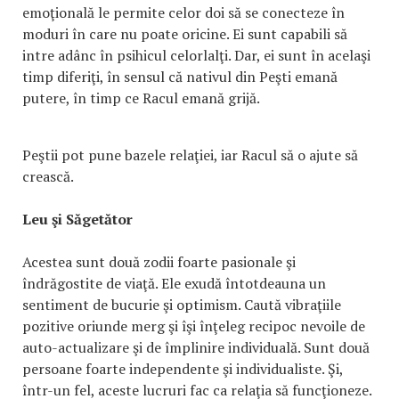
emoţională le permite celor doi să se conecteze în
moduri în care nu poate oricine. Ei sunt capabili să
intre adânc în psihicul celorlalţi. Dar, ei sunt în acelaşi
timp diferiţi, în sensul că nativul din Peşti emană
putere, în timp ce Racul emană grijă.
Peştii pot pune bazele relaţiei, iar Racul să o ajute să
crească.
Leu şi Săgetător
Acestea sunt două zodii foarte pasionale şi
îndrăgostite de viaţă. Ele exudă întotdeauna un
sentiment de bucurie şi optimism. Caută vibraţiile
pozitive oriunde merg şi îşi înţeleg recipoc nevoile de
auto-actualizare şi de împlinire individuală. Sunt două
persoane foarte independente şi individualiste. Şi,
într-un fel, aceste lucruri fac ca relaţia să funcţioneze.