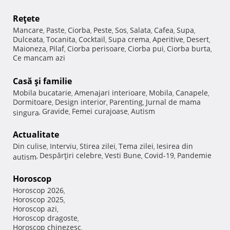
Reţete
Mancare
Paste
Ciorba
Peste
Sos
Salata
Cafea
Supa
,
,
,
,
,
,
,
,
Dulceata
Tocanita
Cocktail
Supa crema
Aperitive
Desert
,
,
,
,
,
,
Maioneza
Pilaf
Ciorba perisoare
Ciorba pui
Ciorba burta
,
,
,
,
,
Ce mancam azi
Casă şi familie
Mobila bucatarie
Amenajari interioare
Mobila
Canapele
,
,
,
,
Dormitoare
Design interior
Parenting
Jurnal de mama
,
,
,
Gravide
Femei curajoase
Autism
singura
,
,
,
Actualitate
Din culise
Interviu
Stirea zilei
Tema zilei
Iesirea din
,
,
,
,
Despărţiri celebre
Vesti Bune
Covid-19
Pandemie
autism
,
,
,
,
Horoscop
Horoscop 2026
,
Horoscop 2025
,
Horoscop azi
,
Horoscop dragoste
,
Horoscop chinezesc
,