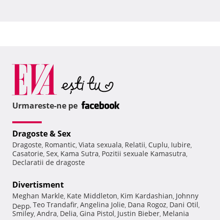
Urmareste-ne pe
Dragoste & Sex
Dragoste
Romantic
Viata sexuala
Relatii
Cuplu
Iubire
,
,
,
,
,
,
Casatorie
Sex
Kama Sutra
Pozitii sexuale Kamasutra
,
,
,
,
Declaratii de dragoste
Divertisment
Meghan Markle
Kate Middleton
Kim Kardashian
Johnny
,
,
,
Teo Trandafir
Angelina Jolie
Dana Rogoz
Dani Otil
Depp
,
,
,
,
,
Smiley
Andra
Delia
Gina Pistol
Justin Bieber
Melania
,
,
,
,
,