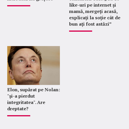
like-uri pe internet și
mamă, mergeți acasă,
explicați la soție cât de
bun ați fost astăzi”
Elon, supărat pe Nolan:
"şi-a pierdut
integritatea". Are
dreptate?