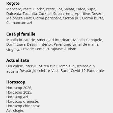
Reţete
Mancare
Paste
Ciorba
Peste
Sos
Salata
Cafea
Supa
,
,
,
,
,
,
,
,
Dulceata
Tocanita
Cocktail
Supa crema
Aperitive
Desert
,
,
,
,
,
,
Maioneza
Pilaf
Ciorba perisoare
Ciorba pui
Ciorba burta
,
,
,
,
,
Ce mancam azi
Casă şi familie
Mobila bucatarie
Amenajari interioare
Mobila
Canapele
,
,
,
,
Dormitoare
Design interior
Parenting
Jurnal de mama
,
,
,
Gravide
Femei curajoase
Autism
singura
,
,
,
Actualitate
Din culise
Interviu
Stirea zilei
Tema zilei
Iesirea din
,
,
,
,
Despărţiri celebre
Vesti Bune
Covid-19
Pandemie
autism
,
,
,
,
Horoscop
Horoscop 2026
,
Horoscop 2025
,
Horoscop azi
,
Horoscop dragoste
,
Horoscop chinezesc
,
Astrologie
,