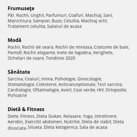
Frumuseţe
Păr
Rochii
Unghii
Parfumuri
Coafuri
Machiaj
Sani
,
,
,
,
,
,
,
Manichiura
Sampon
Buze
Celulita
Machiaj ochi
,
,
,
,
,
Tratament celulita
Salonul de acasa
,
Modă
Rochii
Rochii de seara
Rochii de mireasa
Costume de baie
,
,
,
,
Pantofi
Rochii elegante
Inele de logodna
Verighete
,
,
,
,
Ochelari de soare
Tendinte 2020
,
Sănătate
Sarcina
Ceaiuri
Inima
Psihologie
Ginecologie
,
,
,
,
,
Stomatologie
Colesterol
Anticonceptionale
Test sarcina
,
,
,
,
Cardiologie
Oftalmologie
Avort
Ceai verde
HIV
Ortopedie
,
,
,
,
,
,
Psihiatrie
Dietă & Fitness
Diete
Fitness
Dieta Dukan
Relaxare
Yoga
Intretinere
,
,
,
,
,
,
Aerobic
Exercitii abdomen
Nutritie
Dieta de slabit
Dieta
,
,
,
,
Silueta
Dieta ketogenica
Sala de acasa
disociata
,
,
,