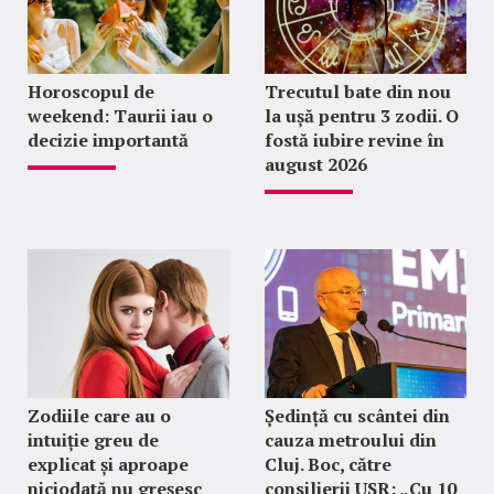
Horoscopul de
Trecutul bate din nou
weekend: Taurii iau o
la ușă pentru 3 zodii. O
decizie importantă
fostă iubire revine în
august 2026
Zodiile care au o
Ședință cu scântei din
intuiție greu de
cauza metroului din
explicat și aproape
Cluj. Boc, către
niciodată nu greșesc
consilierii USR: „Cu 10