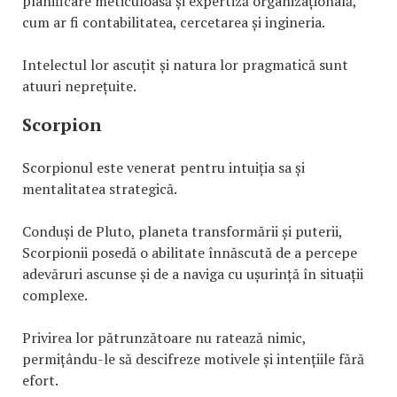
planificare meticuloasă și expertiză organizațională,
cum ar fi contabilitatea, cercetarea și ingineria.
Intelectul lor ascuțit și natura lor pragmatică sunt
atuuri neprețuite.
Scorpion
Scorpionul este venerat pentru intuiția sa și
mentalitatea strategică.
Conduși de Pluto, planeta transformării și puterii,
Scorpionii posedă o abilitate înnăscută de a percepe
adevăruri ascunse și de a naviga cu ușurință în situații
complexe.
Privirea lor pătrunzătoare nu ratează nimic,
permițându-le să descifreze motivele și intențiile fără
efort.