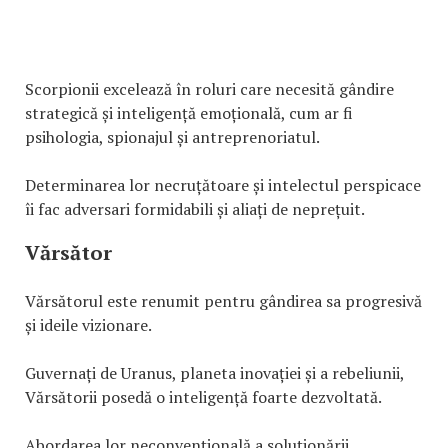
Scorpionii excelează în roluri care necesită gândire
strategică și inteligență emoțională, cum ar fi
psihologia, spionajul și antreprenoriatul.
Determinarea lor necruțătoare și intelectul perspicace
îi fac adversari formidabili și aliați de neprețuit.
Vărsător
Vărsătorul este renumit pentru gândirea sa progresivă
și ideile vizionare.
Guvernați de Uranus, planeta inovației și a rebeliunii,
Vărsătorii posedă o inteligență foarte dezvoltată.
Abordarea lor neconvențională a soluționării