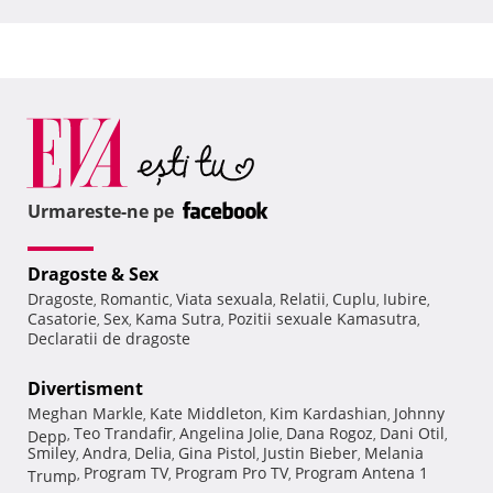
Urmareste-ne pe
Dragoste & Sex
Dragoste
Romantic
Viata sexuala
Relatii
Cuplu
Iubire
,
,
,
,
,
,
Casatorie
Sex
Kama Sutra
Pozitii sexuale Kamasutra
,
,
,
,
Declaratii de dragoste
Divertisment
Meghan Markle
Kate Middleton
Kim Kardashian
Johnny
,
,
,
Teo Trandafir
Angelina Jolie
Dana Rogoz
Dani Otil
Depp
,
,
,
,
,
Smiley
Andra
Delia
Gina Pistol
Justin Bieber
Melania
,
,
,
,
,
Program TV
Program Pro TV
Program Antena 1
Trump
,
,
,