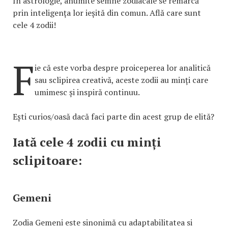
În astrologie, anumite semne zodiacale se remarcă
prin inteligența lor ieșită din comun. Află care sunt
cele 4 zodii!
F
ie că este vorba despre proiceperea lor analitică
sau sclipirea creativă, aceste zodii au minți care
umimesc și inspiră continuu.
Ești curios/oasă dacă faci parte din acest grup de elită?
Iată cele 4 zodii cu minți
sclipitoare:
Gemeni
Zodia Gemeni este sinonimă cu adaptabilitatea si