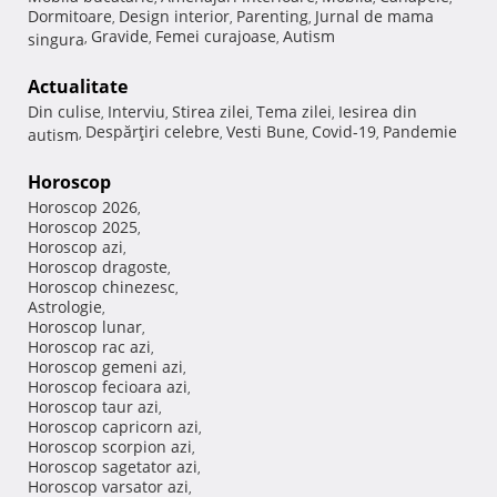
Dormitoare
Design interior
Parenting
Jurnal de mama
,
,
,
Gravide
Femei curajoase
Autism
singura
,
,
,
Actualitate
Din culise
Interviu
Stirea zilei
Tema zilei
Iesirea din
,
,
,
,
Despărţiri celebre
Vesti Bune
Covid-19
Pandemie
autism
,
,
,
,
Horoscop
Horoscop 2026
,
Horoscop 2025
,
Horoscop azi
,
Horoscop dragoste
,
Horoscop chinezesc
,
Astrologie
,
Horoscop lunar
,
Horoscop rac azi
,
Horoscop gemeni azi
,
Horoscop fecioara azi
,
Horoscop taur azi
,
Horoscop capricorn azi
,
Horoscop scorpion azi
,
Horoscop sagetator azi
,
Horoscop varsator azi
,