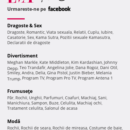
Urmareste-ne pe
Dragoste & Sex
Dragoste
Romantic
Viata sexuala
Relatii
Cuplu
Iubire
,
,
,
,
,
,
Casatorie
Sex
Kama Sutra
Pozitii sexuale Kamasutra
,
,
,
,
Declaratii de dragoste
Divertisment
Meghan Markle
Kate Middleton
Kim Kardashian
Johnny
,
,
,
Teo Trandafir
Angelina Jolie
Dana Rogoz
Dani Otil
Depp
,
,
,
,
,
Smiley
Andra
Delia
Gina Pistol
Justin Bieber
Melania
,
,
,
,
,
Program TV
Program Pro TV
Program Antena 1
Trump
,
,
,
Frumuseţe
Păr
Rochii
Unghii
Parfumuri
Coafuri
Machiaj
Sani
,
,
,
,
,
,
,
Manichiura
Sampon
Buze
Celulita
Machiaj ochi
,
,
,
,
,
Tratament celulita
Salonul de acasa
,
Modă
Rochii
Rochii de seara
Rochii de mireasa
Costume de baie
,
,
,
,