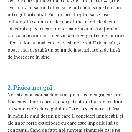
ceea ce corespunde unui refuz de a ne maturiza şi de a
avea curajul să fim tot ceea ce putem fi, să ne folosim
întregul potenţial. Fiecare are dreptul să se lase
influenţată sau nu de ele, dar atunci când ele devin
adevărate piedici care ne fac să refuzăm să acţionăm
sau să luăm anumite decizii benefice pentru noi, atunci
efectul lor nu mai este o joacă inocentă fără urmări, ci
poate mai degrabă un semn de imaturitate şi de lipsă
de încredere în sine.
2. Pisica neagră
Ne este mai uşor să dăm vina pe pisica neagră care ne
taie calea, lucru care s-a perpetuat din bătrâni ca fiind
un semn care aduce ghinion. Este ca şi cum te-ai lăsa
în mâinile unui destin pe care îl consideri implacabil şi
ale unor forţe exterioare cu care este imposibil să te
confrunţi. Când de fapt noi suntem singurele care ne