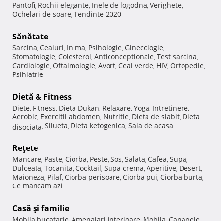
Pantofi
Rochii elegante
Inele de logodna
Verighete
,
,
,
,
Ochelari de soare
Tendinte 2020
,
Sănătate
Sarcina
Ceaiuri
Inima
Psihologie
Ginecologie
,
,
,
,
,
Stomatologie
Colesterol
Anticonceptionale
Test sarcina
,
,
,
,
Cardiologie
Oftalmologie
Avort
Ceai verde
HIV
Ortopedie
,
,
,
,
,
,
Psihiatrie
Dietă & Fitness
Diete
Fitness
Dieta Dukan
Relaxare
Yoga
Intretinere
,
,
,
,
,
,
Aerobic
Exercitii abdomen
Nutritie
Dieta de slabit
Dieta
,
,
,
,
Silueta
Dieta ketogenica
Sala de acasa
disociata
,
,
,
Reţete
Mancare
Paste
Ciorba
Peste
Sos
Salata
Cafea
Supa
,
,
,
,
,
,
,
,
Dulceata
Tocanita
Cocktail
Supa crema
Aperitive
Desert
,
,
,
,
,
,
Maioneza
Pilaf
Ciorba perisoare
Ciorba pui
Ciorba burta
,
,
,
,
,
Ce mancam azi
Casă şi familie
Mobila bucatarie
Amenajari interioare
Mobila
Canapele
,
,
,
,