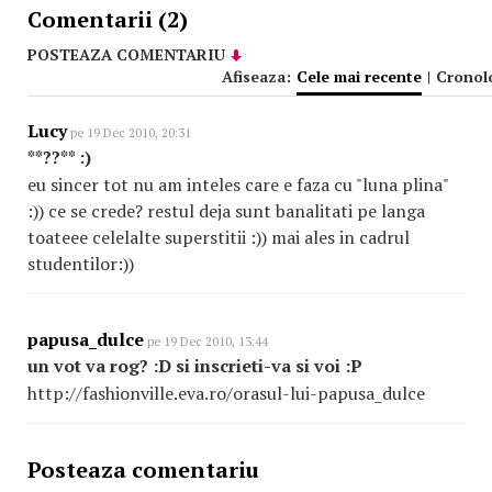
Comentarii (2)
POSTEAZA COMENTARIU
Afiseaza:
Cele mai recente
|
Cronol
Lucy
pe 19 Dec 2010, 20:31
**??** :)
eu sincer tot nu am inteles care e faza cu "luna plina"
:)) ce se crede? restul deja sunt banalitati pe langa
toateee celelalte superstitii :)) mai ales in cadrul
studentilor:))
papusa_dulce
pe 19 Dec 2010, 13:44
un vot va rog? :D si inscrieti-va si voi :P
http://fashionville.eva.ro/orasul-lui-papusa_dulce
Posteaza comentariu