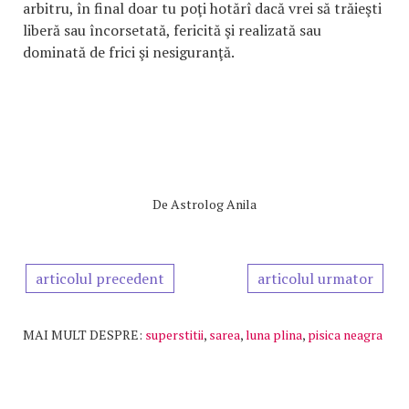
arbitru, în final doar tu poţi hotărî dacă vrei să trăieşti
liberă sau încorsetată, fericită şi realizată sau
dominată de frici şi nesiguranţă.
De
Astrolog Anila
articolul precedent
articolul urmator
MAI MULT DESPRE:
superstitii
,
sarea
,
luna plina
,
pisica neagra