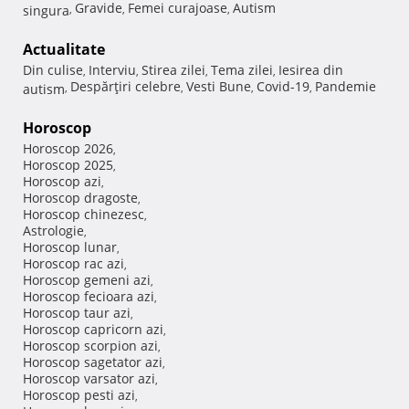
Gravide
Femei curajoase
Autism
singura
,
,
,
Actualitate
Din culise
Interviu
Stirea zilei
Tema zilei
Iesirea din
,
,
,
,
Despărţiri celebre
Vesti Bune
Covid-19
Pandemie
autism
,
,
,
,
Horoscop
Horoscop 2026
,
Horoscop 2025
,
Horoscop azi
,
Horoscop dragoste
,
Horoscop chinezesc
,
Astrologie
,
Horoscop lunar
,
Horoscop rac azi
,
Horoscop gemeni azi
,
Horoscop fecioara azi
,
Horoscop taur azi
,
Horoscop capricorn azi
,
Horoscop scorpion azi
,
Horoscop sagetator azi
,
Horoscop varsator azi
,
Horoscop pesti azi
,