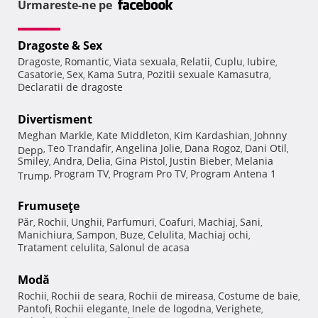
Urmareste-ne pe
Dragoste & Sex
Dragoste
Romantic
Viata sexuala
Relatii
Cuplu
Iubire
,
,
,
,
,
,
Casatorie
Sex
Kama Sutra
Pozitii sexuale Kamasutra
,
,
,
,
Declaratii de dragoste
Divertisment
Meghan Markle
Kate Middleton
Kim Kardashian
Johnny
,
,
,
Teo Trandafir
Angelina Jolie
Dana Rogoz
Dani Otil
Depp
,
,
,
,
,
Smiley
Andra
Delia
Gina Pistol
Justin Bieber
Melania
,
,
,
,
,
Program TV
Program Pro TV
Program Antena 1
Trump
,
,
,
Frumuseţe
Păr
Rochii
Unghii
Parfumuri
Coafuri
Machiaj
Sani
,
,
,
,
,
,
,
Manichiura
Sampon
Buze
Celulita
Machiaj ochi
,
,
,
,
,
Tratament celulita
Salonul de acasa
,
Modă
Rochii
Rochii de seara
Rochii de mireasa
Costume de baie
,
,
,
,
Pantofi
Rochii elegante
Inele de logodna
Verighete
,
,
,
,