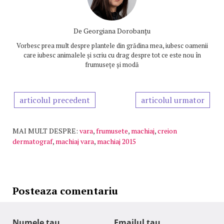
De
Georgiana Dorobanțu
Vorbesc prea mult despre plantele din grădina mea, iubesc oamenii
care iubesc animalele și scriu cu drag despre tot ce este nou în
frumusețe și modă
articolul precedent
articolul urmator
MAI MULT DESPRE:
vara
,
frumusete
,
machiaj
,
creion
dermatograf
,
machiaj vara
,
machiaj 2015
Posteaza comentariu
Numele tau
Emailul tau