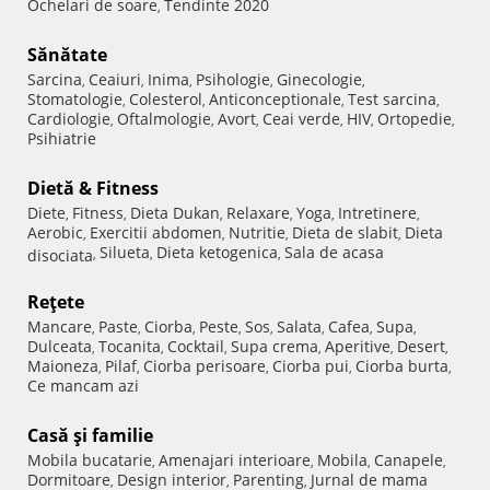
Ochelari de soare
Tendinte 2020
,
Sănătate
Sarcina
Ceaiuri
Inima
Psihologie
Ginecologie
,
,
,
,
,
Stomatologie
Colesterol
Anticonceptionale
Test sarcina
,
,
,
,
Cardiologie
Oftalmologie
Avort
Ceai verde
HIV
Ortopedie
,
,
,
,
,
,
Psihiatrie
Dietă & Fitness
Diete
Fitness
Dieta Dukan
Relaxare
Yoga
Intretinere
,
,
,
,
,
,
Aerobic
Exercitii abdomen
Nutritie
Dieta de slabit
Dieta
,
,
,
,
Silueta
Dieta ketogenica
Sala de acasa
disociata
,
,
,
Reţete
Mancare
Paste
Ciorba
Peste
Sos
Salata
Cafea
Supa
,
,
,
,
,
,
,
,
Dulceata
Tocanita
Cocktail
Supa crema
Aperitive
Desert
,
,
,
,
,
,
Maioneza
Pilaf
Ciorba perisoare
Ciorba pui
Ciorba burta
,
,
,
,
,
Ce mancam azi
Casă şi familie
Mobila bucatarie
Amenajari interioare
Mobila
Canapele
,
,
,
,
Dormitoare
Design interior
Parenting
Jurnal de mama
,
,
,