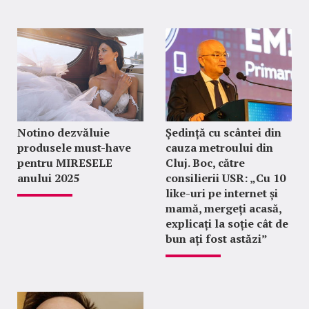
Notino dezvăluie
Ședință cu scântei din
produsele must-have
cauza metroului din
pentru MIRESELE
Cluj. Boc, către
anului 2025
consilierii USR: „Cu 10
like-uri pe internet și
mamă, mergeți acasă,
explicați la soție cât de
bun ați fost astăzi”