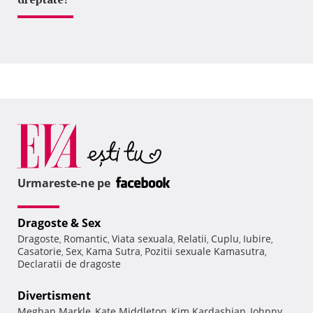
Urmareste-ne pe
Dragoste & Sex
Dragoste
Romantic
Viata sexuala
Relatii
Cuplu
Iubire
,
,
,
,
,
,
Casatorie
Sex
Kama Sutra
Pozitii sexuale Kamasutra
,
,
,
,
Declaratii de dragoste
Divertisment
Meghan Markle
Kate Middleton
Kim Kardashian
Johnny
,
,
,