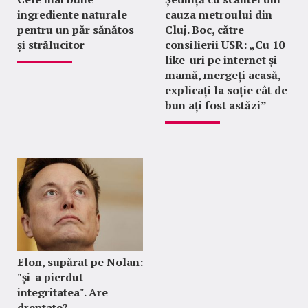
ingrediente naturale
cauza metroului din
pentru un păr sănătos
Cluj. Boc, către
și strălucitor
consilierii USR: „Cu 10
like-uri pe internet și
mamă, mergeți acasă,
explicați la soție cât de
bun ați fost astăzi”
Elon, supărat pe Nolan:
"şi-a pierdut
integritatea". Are
dreptate?