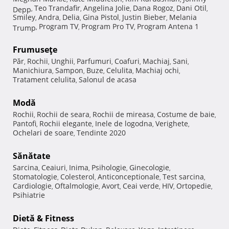
Teo Trandafir
Angelina Jolie
Dana Rogoz
Dani Otil
Depp
,
,
,
,
,
Smiley
Andra
Delia
Gina Pistol
Justin Bieber
Melania
,
,
,
,
,
Program TV
Program Pro TV
Program Antena 1
Trump
,
,
,
Frumuseţe
Păr
Rochii
Unghii
Parfumuri
Coafuri
Machiaj
Sani
,
,
,
,
,
,
,
Manichiura
Sampon
Buze
Celulita
Machiaj ochi
,
,
,
,
,
Tratament celulita
Salonul de acasa
,
Modă
Rochii
Rochii de seara
Rochii de mireasa
Costume de baie
,
,
,
,
Pantofi
Rochii elegante
Inele de logodna
Verighete
,
,
,
,
Ochelari de soare
Tendinte 2020
,
Sănătate
Sarcina
Ceaiuri
Inima
Psihologie
Ginecologie
,
,
,
,
,
Stomatologie
Colesterol
Anticonceptionale
Test sarcina
,
,
,
,
Cardiologie
Oftalmologie
Avort
Ceai verde
HIV
Ortopedie
,
,
,
,
,
,
Psihiatrie
Dietă & Fitness