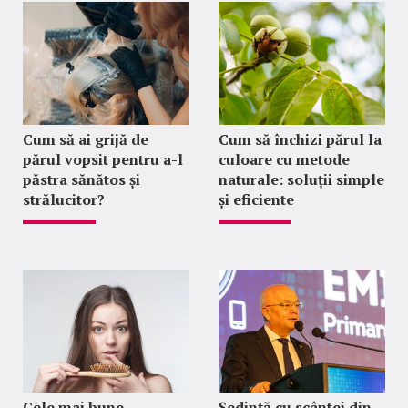
Cum să ai grijă de
Cum să închizi părul la
părul vopsit pentru a-l
culoare cu metode
păstra sănătos și
naturale: soluții simple
strălucitor?
și eficiente
Cele mai bune
Ședință cu scântei din