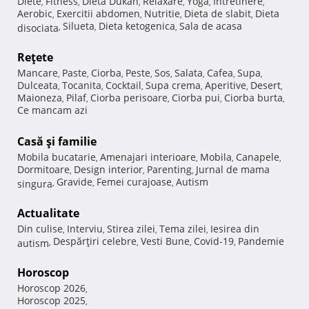
Diete
Fitness
Dieta Dukan
Relaxare
Yoga
Intretinere
,
,
,
,
,
,
Aerobic
Exercitii abdomen
Nutritie
Dieta de slabit
Dieta
,
,
,
,
Silueta
Dieta ketogenica
Sala de acasa
disociata
,
,
,
Reţete
Mancare
Paste
Ciorba
Peste
Sos
Salata
Cafea
Supa
,
,
,
,
,
,
,
,
Dulceata
Tocanita
Cocktail
Supa crema
Aperitive
Desert
,
,
,
,
,
,
Maioneza
Pilaf
Ciorba perisoare
Ciorba pui
Ciorba burta
,
,
,
,
,
Ce mancam azi
Casă şi familie
Mobila bucatarie
Amenajari interioare
Mobila
Canapele
,
,
,
,
Dormitoare
Design interior
Parenting
Jurnal de mama
,
,
,
Gravide
Femei curajoase
Autism
singura
,
,
,
Actualitate
Din culise
Interviu
Stirea zilei
Tema zilei
Iesirea din
,
,
,
,
Despărţiri celebre
Vesti Bune
Covid-19
Pandemie
autism
,
,
,
,
Horoscop
Horoscop 2026
,
Horoscop 2025
,