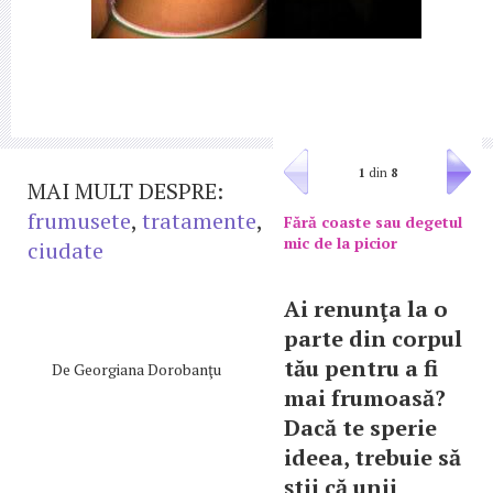
1
din
8
MAI MULT DESPRE:
frumusete
,
tratamente
,
Fără coaste sau degetul
mic de la picior
ciudate
Ai renunţa la o
parte din corpul
tău pentru a fi
De
Georgiana Dorobanţu
mai frumoasă?
Dacă te sperie
ideea, trebuie să
ştii că unii