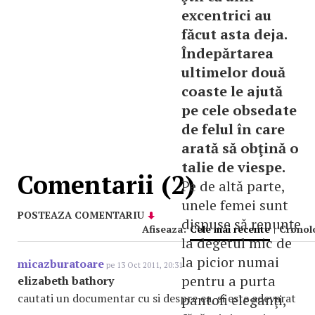
excentrici au
făcut asta deja.
Îndepărtarea
ultimelor două
coaste le ajută
pe cele obsedate
de felul în care
arată să obţină o
talie de viespe.
Comentarii (2)
Pe de altă parte,
unele femei sunt
POSTEAZA COMENTARIU
dispuse să renunţe
Afiseaza:
Cele mai recente
|
Cronol
la degetul mic de
la picior numai
micazburatoare
pe 13 Oct 2011, 20:31
pentru a purta
elizabeth bathory
cautati un documentar cu si despre ea, si este adevarat
pantofi eleganţi,