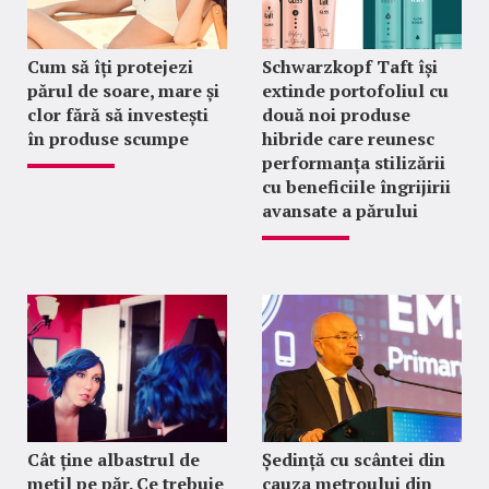
Cum să îți protejezi
Schwarzkopf Taft își
părul de soare, mare și
extinde portofoliul cu
clor fără să investești
două noi produse
în produse scumpe
hibride care reunesc
performanța stilizării
cu beneficiile îngrijirii
avansate a părului
Cât ține albastrul de
Ședință cu scântei din
metil pe păr. Ce trebuie
cauza metroului din