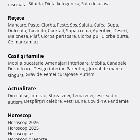
Silueta
Dieta ketogenica
Sala de acasa
disociata
,
,
,
Reţete
Mancare
Paste
Ciorba
Peste
Sos
Salata
Cafea
Supa
,
,
,
,
,
,
,
,
Dulceata
Tocanita
Cocktail
Supa crema
Aperitive
Desert
,
,
,
,
,
,
Maioneza
Pilaf
Ciorba perisoare
Ciorba pui
Ciorba burta
,
,
,
,
,
Ce mancam azi
Casă şi familie
Mobila bucatarie
Amenajari interioare
Mobila
Canapele
,
,
,
,
Dormitoare
Design interior
Parenting
Jurnal de mama
,
,
,
Gravide
Femei curajoase
Autism
singura
,
,
,
Actualitate
Din culise
Interviu
Stirea zilei
Tema zilei
Iesirea din
,
,
,
,
Despărţiri celebre
Vesti Bune
Covid-19
Pandemie
autism
,
,
,
,
Horoscop
Horoscop 2026
,
Horoscop 2025
,
Horoscop azi
,
Horoscop dragoste
,