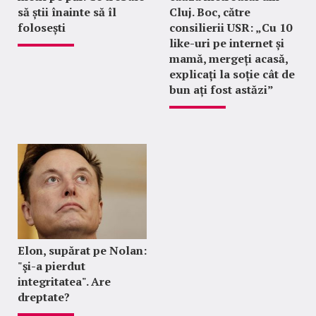
să știi înainte să îl
Cluj. Boc, către
folosești
consilierii USR: „Cu 10
like-uri pe internet și
mamă, mergeți acasă,
explicați la soție cât de
bun ați fost astăzi”
Elon, supărat pe Nolan:
"şi-a pierdut
integritatea". Are
dreptate?