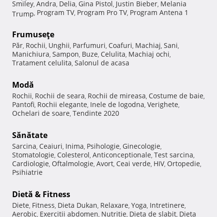
Smiley
Andra
Delia
Gina Pistol
Justin Bieber
Melania
,
,
,
,
,
Program TV
Program Pro TV
Program Antena 1
Trump
,
,
,
Frumuseţe
Păr
Rochii
Unghii
Parfumuri
Coafuri
Machiaj
Sani
,
,
,
,
,
,
,
Manichiura
Sampon
Buze
Celulita
Machiaj ochi
,
,
,
,
,
Tratament celulita
Salonul de acasa
,
Modă
Rochii
Rochii de seara
Rochii de mireasa
Costume de baie
,
,
,
,
Pantofi
Rochii elegante
Inele de logodna
Verighete
,
,
,
,
Ochelari de soare
Tendinte 2020
,
Sănătate
Sarcina
Ceaiuri
Inima
Psihologie
Ginecologie
,
,
,
,
,
Stomatologie
Colesterol
Anticonceptionale
Test sarcina
,
,
,
,
Cardiologie
Oftalmologie
Avort
Ceai verde
HIV
Ortopedie
,
,
,
,
,
,
Psihiatrie
Dietă & Fitness
Diete
Fitness
Dieta Dukan
Relaxare
Yoga
Intretinere
,
,
,
,
,
,
Aerobic
Exercitii abdomen
Nutritie
Dieta de slabit
Dieta
,
,
,
,