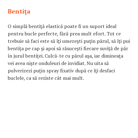
Bentiţa
O simplă bentiţă elastică poate fi un suport ideal
pentru bucle perfecte, fără prea mult efort. Tot ce
trebuie să faci este să îţi umezeşti puţin părul, să îţi pui
bentiţa pe cap şi apoi să răsuceşti fiecare suviţă de păr
în jurul bentiţei. Culcă-te cu părul aşa, iar dimineaţa
vei avea nişte onduleuri de invidiat. Nu uita să
pulverizezi puţin spray fixativ după ce îţi desfaci
buclele, ca să reziste cât mai mult.