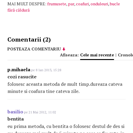
MAI MULT DESPRE:
frumusete
,
par
,
coafuri
,
onduleuri
,
bucle
fără căldură
Comentarii (2)
POSTEAZA COMENTARIU
Afiseaza:
Cele mai recente
|
Cronol
p.mihaela
pe 8 Ian 2013, 15:28
cozi rasucite
folosesc aceasta metoda de mult timp.dureaza cateva
minute si coafura tine cateva zile.
basilio
pe 21 Mai 2012, 11:02
bentita
eu prima metoda, cu bentita o folosesc destul de des si