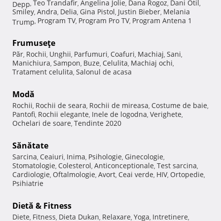
Teo Trandafir
Angelina Jolie
Dana Rogoz
Dani Otil
Depp
,
,
,
,
,
Smiley
Andra
Delia
Gina Pistol
Justin Bieber
Melania
,
,
,
,
,
Program TV
Program Pro TV
Program Antena 1
Trump
,
,
,
Frumuseţe
Păr
Rochii
Unghii
Parfumuri
Coafuri
Machiaj
Sani
,
,
,
,
,
,
,
Manichiura
Sampon
Buze
Celulita
Machiaj ochi
,
,
,
,
,
Tratament celulita
Salonul de acasa
,
Modă
Rochii
Rochii de seara
Rochii de mireasa
Costume de baie
,
,
,
,
Pantofi
Rochii elegante
Inele de logodna
Verighete
,
,
,
,
Ochelari de soare
Tendinte 2020
,
Sănătate
Sarcina
Ceaiuri
Inima
Psihologie
Ginecologie
,
,
,
,
,
Stomatologie
Colesterol
Anticonceptionale
Test sarcina
,
,
,
,
Cardiologie
Oftalmologie
Avort
Ceai verde
HIV
Ortopedie
,
,
,
,
,
,
Psihiatrie
Dietă & Fitness
Diete
Fitness
Dieta Dukan
Relaxare
Yoga
Intretinere
,
,
,
,
,
,