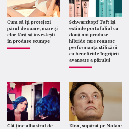
Cum să îți protejezi
Schwarzkopf Taft își
părul de soare, mare și
extinde portofoliul cu
clor fără să investești
două noi produse
în produse scumpe
hibride care reunesc
performanța stilizării
cu beneficiile îngrijirii
avansate a părului
Cât ține albastrul de
Elon, supărat pe Nolan: