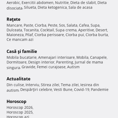
Aerobic
Exercitii abdomen
Nutritie
Dieta de slabit
Dieta
,
,
,
,
Silueta
Dieta ketogenica
Sala de acasa
disociata
,
,
,
Reţete
Mancare
Paste
Ciorba
Peste
Sos
Salata
Cafea
Supa
,
,
,
,
,
,
,
,
Dulceata
Tocanita
Cocktail
Supa crema
Aperitive
Desert
,
,
,
,
,
,
Maioneza
Pilaf
Ciorba perisoare
Ciorba pui
Ciorba burta
,
,
,
,
,
Ce mancam azi
Casă şi familie
Mobila bucatarie
Amenajari interioare
Mobila
Canapele
,
,
,
,
Dormitoare
Design interior
Parenting
Jurnal de mama
,
,
,
Gravide
Femei curajoase
Autism
singura
,
,
,
Actualitate
Din culise
Interviu
Stirea zilei
Tema zilei
Iesirea din
,
,
,
,
Despărţiri celebre
Vesti Bune
Covid-19
Pandemie
autism
,
,
,
,
Horoscop
Horoscop 2026
,
Horoscop 2025
,
Horoscop azi
,