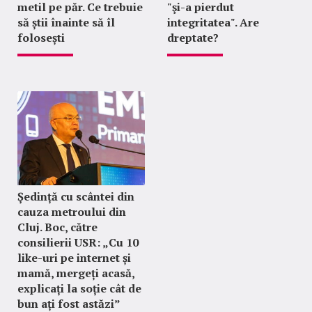
metil pe păr. Ce trebuie
"şi-a pierdut
să știi înainte să îl
integritatea". Are
folosești
dreptate?
Ședință cu scântei din
cauza metroului din
Cluj. Boc, către
consilierii USR: „Cu 10
like-uri pe internet și
mamă, mergeți acasă,
explicați la soție cât de
bun ați fost astăzi”