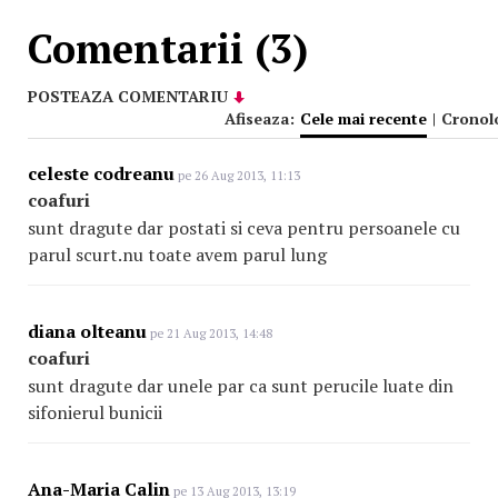
Comentarii (3)
POSTEAZA COMENTARIU
Afiseaza:
Cele mai recente
|
Cronol
celeste codreanu
pe 26 Aug 2013, 11:13
coafuri
sunt dragute dar postati si ceva pentru persoanele cu
parul scurt.nu toate avem parul lung
diana olteanu
pe 21 Aug 2013, 14:48
coafuri
sunt dragute dar unele par ca sunt perucile luate din
sifonierul bunicii
Ana-Maria Calin
pe 13 Aug 2013, 13:19