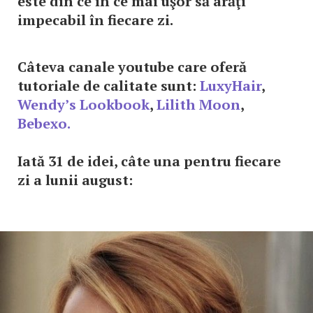
este din ce în ce mai uşor să arăţi
impecabil în fiecare zi.
Câteva canale youtube care oferă
tutoriale de calitate sunt:
LuxyHair
,
Wendy’s Lookbook
,
Lilith Moon
,
Bebexo.
Iată 31 de idei, câte una pentru fiecare
zi a lunii august: