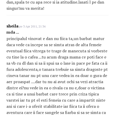
dan,spala te cu apa rece si ia atitudine.lasati l pe dan
singur!nu va merita!
sheila
pe 3 Apr 2011, 21:34
mda ...
principalul vinovat e dan nu fiica ta,un barbat matur
daca vede ca incepe sa se simta atras de alta femeie
eventual fiica vitrega te trage de manecuta si vorbeste
cu tine la o cafea ...tu acum draga mama ce poti face e
sa vb cu dl dan si sa ii spui sa o lase in pace pe fata ca ii
fura adolescenta,o tanara trebuie sa simta dragoste pt
cineva tanar nu pt unu care vedea in ea doar o gura de
aer proaspat ....dar tu nu ai avut ochi sa vezi atractia
dintre ei?nu vede in ea o rivala ca nu e,doar o victima
ca si tine a unui barbat care trece prin criza tipica
varstei iar tu pt el esti femeia cu care a impartit niste
ani si care i-a oferit stabilitate iar fiica ta ii ofera o
aventura care ii face sangele sa fiarba si sa se simta ca