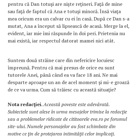
pentru că Dan totuşi are nişte reţineri. Faţă de mine
sau faţă de faptul că Ana e totuşi minoră. Însă viaţa
mea oricum era un calvar cu ei în casă. După ce Dan s-a
mutat, Ana a început să lipsească de acasă. Merge la el,
evident, iar mie îmi răspunde în doi peri. Prietenia nu
mai există, iar respectul datorat mamei nici atât.
Suntem două străine care din nefericire locuiesc
împreună. Pentru că mai presus de orice eu sunt
tutorele Anei, până când ea va face 18 ani. Ne mai
desparte aproape un an de acel moment şi mi-e groază
de ce va urma. Cum să trăiesc cu această situaţie?
Nota redacţiei.
Această poveste este adevărată.
Subiectele sunt alese în urma mesajelor trimise la redacţie
sau a problemelor ridicate de cititoarele eva.ro pe forumul
site-ului. Numele personajelor au fost schimbate din
motive ce ţin de protejarea intimităţii celor implicaţi.