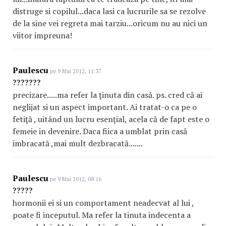
distruge si copilul...daca lasi ca lucrurile sa se rezolve
de la sine vei regreta mai tarziu...oricum nu au nici un
viitor impreuna!
Paulescu
pe 9 Mai 2012, 11:37
???????
precizare.....ma refer la ţinuta din casă. ps. cred că ai
neglijat si un aspect important. Ai tratat-o ca pe o
fetiţă , uitând un lucru esenţial, acela că de fapt este o
femeie in devenire. Daca fiica a umblat prin casă
imbracată ,mai mult dezbracată.......
Paulescu
pe 9 Mai 2012, 08:16
?????
hormonii ei si un comportament neadecvat al lui ,
poate fi inceputul. Ma refer la tinuta indecenta a