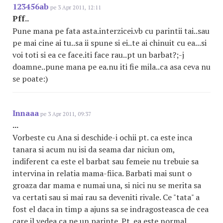
123456ab
pe 3 Apr 2011, 12:11
Pff..
Pune mana pe fata asta.interzicei.vb cu parintii tai..sau
pe mai cine ai tu..sa ii spune si ei..te ai chinuit cu ea...si
voi toti si ea ce face.iti face rau..pt un barbat?;-j
doamne..pune mana pe ea.nu iti fie mila..ca asa ceva nu
se poate:)
Innaaa
pe 3 Apr 2011, 09:37
...
Vorbeste cu Ana si deschide-i ochii pt. ca este inca
tanara si acum nu isi da seama dar niciun om,
indiferent ca este el barbat sau femeie nu trebuie sa
intervina in relatia mama-fiica. Barbati mai sunt o
groaza dar mama e numai una, si nici nu se merita sa
va certati sau si mai rau sa deveniti rivale. Ce "tata" a
fost el daca in timp a ajuns sa se indragosteasca de cea
care il vedea ca pe un parinte. Pt. ea este normal