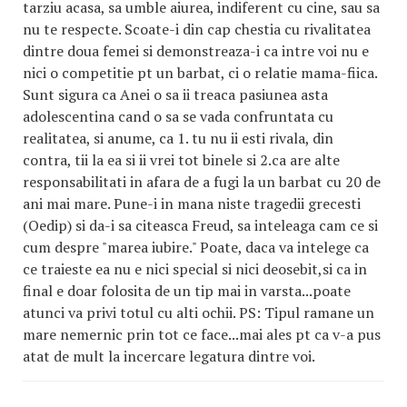
tarziu acasa, sa umble aiurea, indiferent cu cine, sau sa
nu te respecte. Scoate-i din cap chestia cu rivalitatea
dintre doua femei si demonstreaza-i ca intre voi nu e
nici o competitie pt un barbat, ci o relatie mama-fiica.
Sunt sigura ca Anei o sa ii treaca pasiunea asta
adolescentina cand o sa se vada confruntata cu
realitatea, si anume, ca 1. tu nu ii esti rivala, din
contra, tii la ea si ii vrei tot binele si 2.ca are alte
responsabilitati in afara de a fugi la un barbat cu 20 de
ani mai mare. Pune-i in mana niste tragedii grecesti
(Oedip) si da-i sa citeasca Freud, sa inteleaga cam ce si
cum despre "marea iubire." Poate, daca va intelege ca
ce traieste ea nu e nici special si nici deosebit,si ca in
final e doar folosita de un tip mai in varsta...poate
atunci va privi totul cu alti ochii. PS: Tipul ramane un
mare nemernic prin tot ce face...mai ales pt ca v-a pus
atat de mult la incercare legatura dintre voi.