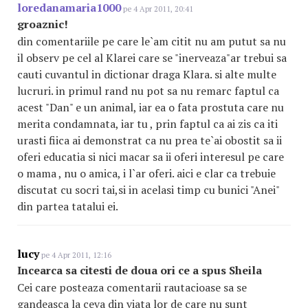
loredanamaria1000
pe 4 Apr 2011, 20:41
groaznic!
din comentariile pe care le`am citit nu am putut sa nu
il observ pe cel al Klarei care se "inerveaza"ar trebui sa
cauti cuvantul in dictionar draga Klara. si alte multe
lucruri. in primul rand nu pot sa nu remarc faptul ca
acest "Dan" e un animal, iar ea o fata prostuta care nu
merita condamnata, iar tu , prin faptul ca ai zis ca iti
urasti fiica ai demonstrat ca nu prea te`ai obostit sa ii
oferi educatia si nici macar sa ii oferi interesul pe care
o mama , nu o amica, i l`ar oferi. aici e clar ca trebuie
discutat cu socri tai,si in acelasi timp cu bunici "Anei"
din partea tatalui ei.
lucy
pe 4 Apr 2011, 12:16
Incearca sa citesti de doua ori ce a spus Sheila
Cei care posteaza comentarii rautacioase sa se
gandeasca la ceva din viata lor de care nu sunt