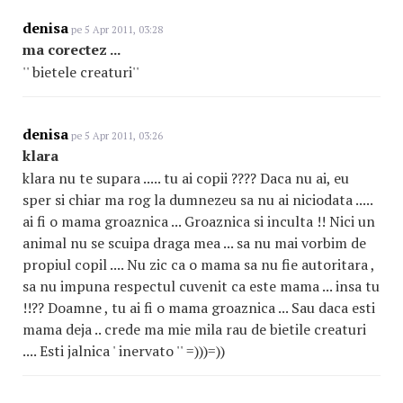
denisa
pe 5 Apr 2011, 03:28
ma corectez ...
'' bietele creaturi''
denisa
pe 5 Apr 2011, 03:26
klara
klara nu te supara ..... tu ai copii ???? Daca nu ai, eu
sper si chiar ma rog la dumnezeu sa nu ai niciodata .....
ai fi o mama groaznica ... Groaznica si inculta !! Nici un
animal nu se scuipa draga mea ... sa nu mai vorbim de
propiul copil .... Nu zic ca o mama sa nu fie autoritara ,
sa nu impuna respectul cuvenit ca este mama ... insa tu
!!?? Doamne , tu ai fi o mama groaznica ... Sau daca esti
mama deja .. crede ma mie mila rau de bietile creaturi
.... Esti jalnica ' inervato '' =)))=))