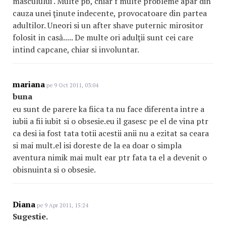
masculului . Multe pb, chiar f multe probleme apar din
cauza unei ţinute indecente, provocatoare din partea
adultilor. Uneori si un after shave puternic mirositor
folosit in casă..... De multe ori adulţii sunt cei care
intind capcane, chiar si involuntar.
mariana
pe 9 Oct 2011, 03:04
buna
eu sunt de parere ka fiica ta nu face diferenta intre a
iubii a fii iubit si o obsesie.eu il gasesc pe el de vina ptr
ca desi ia fost tata totii acestii anii nu a ezitat sa ceara
si mai mult.el isi doreste de la ea doar o simpla
aventura nimik mai mult ear ptr fata ta el a devenit o
obisnuinta si o obsesie.
Diana
pe 9 Apr 2011, 15:24
Sugestie.