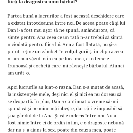
fiică la dragostea unui bărbat?
Partea bună a lucrurilor a fost această deschidere care
a existat întotdeauna între noi. De aceea poate că şi lui
Dan i-a fost mai uşor să ne spună, amândurora, că
simte pentru Ana ceea ce un tată n-ar trebui să simtă
niciodată pentru fiica lui. Ana a fost flatată, nu şi-a
putut reţine un zâmbet în colţul gurii şi în clipa aceea
n-am mai văzut-o în ea pe fiica mea, ci o femeie
frumoasă şi cochetă care-mi râvneşte bărbatul. Atunci
am urât-o.
Apoi lucrurile au luat-o razna. Dan s-a mutat de acasă,
la insistenţele mele, deşi nici el şi nici ea nu doreau să
se despartă. În plus, Dan a continuat o vreme să-mi
spună că şi pe mine mă iubeşte, dar că-i e imposibil să-
şi ia gândul de la Ana. Şi că e indecis între noi. Nu a
fost nimic între ei de ordin intim, e o dragoste nebună
dar nu s-a ajuns la sex, poate din cauza mea, poate