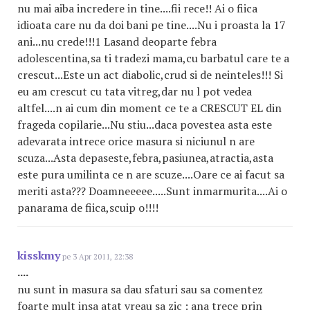
nu mai aiba incredere in tine....fii rece!! Ai o fiica
idioata care nu da doi bani pe tine....Nu i proasta la 17
ani...nu crede!!!1 Lasand deoparte febra
adolescentina,sa ti tradezi mama,cu barbatul care te a
crescut...Este un act diabolic,crud si de neinteles!!! Si
eu am crescut cu tata vitreg,dar nu l pot vedea
altfel....n ai cum din moment ce te a CRESCUT EL din
frageda copilarie...Nu stiu...daca povestea asta este
adevarata intrece orice masura si niciunul n are
scuza...Asta depaseste,febra,pasiunea,atractia,asta
este pura umilinta ce n are scuze....Oare ce ai facut sa
meriti asta??? Doamneeeee.....Sunt inmarmurita....Ai o
panarama de fiica,scuip o!!!!
kisskmy
pe 3 Apr 2011, 22:38
....
nu sunt in masura sa dau sfaturi sau sa comentez
foarte mult insa atat vreau sa zic : ana trece prin