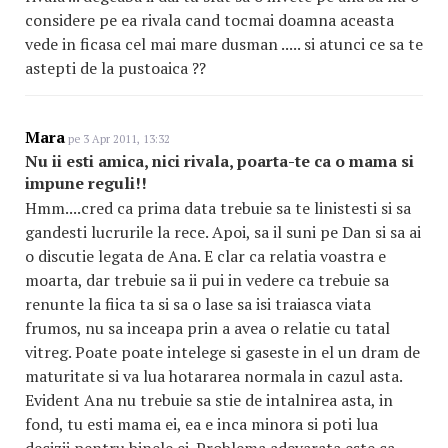
considere pe ea rivala cand tocmai doamna aceasta
vede in ficasa cel mai mare dusman ..... si atunci ce sa te
astepti de la pustoaica ??
Mara
pe 3 Apr 2011, 13:32
Nu ii esti amica, nici rivala, poarta-te ca o mama si
impune reguli!!
Hmm....cred ca prima data trebuie sa te linistesti si sa
gandesti lucrurile la rece. Apoi, sa il suni pe Dan si sa ai
o discutie legata de Ana. E clar ca relatia voastra e
moarta, dar trebuie sa ii pui in vedere ca trebuie sa
renunte la fiica ta si sa o lase sa isi traiasca viata
frumos, nu sa inceapa prin a avea o relatie cu tatal
vitreg. Poate poate intelege si gaseste in el un dram de
maturitate si va lua hotararea normala in cazul asta.
Evident Ana nu trebuie sa stie de intalnirea asta, in
fond, tu esti mama ei, ea e inca minora si poti lua