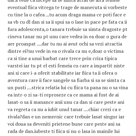
daca vede ca incepe sa se simta atras de alta femeie
eventual fiica vitrega te trage de manecuta si vorbeste
cu tine la o cafea ...tu acum draga mama ce poti face e
sa vb cu dl dan si sa ii spui sa o lase in pace pe fata ca ii
fura adolescenta,o tanara trebuie sa simta dragoste pt
cineva tanar nu pt unu care vedea in ea doar o gura de
aer proaspat ....dar tu nu ai avut ochi sa vezi atractia
dintre ei?nu vede in ea o rivala ca nu e,doar o victima
ca si tine a unui barbat care trece prin criza tipica
varstei iar tu pt el esti femeia cu care a impartit niste
ani si care i-a oferit stabilitate iar fiica ta ii ofera o
aventura care ii face sangele sa fiarba si sa se simta ca
un pusti ....strica relatia lui cu fiica ta pana nu o sa vina
ea intr-o zi sa-ti reproseze ca ce mama ai fost de ai
lasat-o sa ii manance anii unu ca dan si care peste ani
va regreta ca nu a iubit unul tanar ....chiar crezi ca e
rivala?dan e un nemernic care trebuie lasat singur iar
voi doua sa deveniti prietene bune care peste ani sa
rada de dan.iubeste ti fiica si nu o lasa in mainile lui