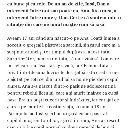
cu bune şi cu rele. De un an de zile, însă, Dan a
intervenit între noi sau poate ea, Ana, fiica mea, a
intervenit între mine şi Dan. Cert e că suntem într-o
situaţie din care niciunul nu ştie cum să iasă.
Aveam 17 ani când am născut-o pe Ana. Toată lumea a
socotit o greşeală păstrarea sarcinii, singurul care m-a
susţinut atunci şi tot timpul după asta a fost tata.
Surprinzător, pentru un tată, să nu-i vină să-l omoare
pe cel care i-a lăsat fata gravidă, nu? Ei bine, tata a
privit întotdeauna lucrurile detaşat şi asta cred că ne-
a ajutat pe toţi cei din jurul lui să nu ne pierdem capul
aiurea. Ana s-a născut dintr-o pasiune adolescentină
pentru rebelul liceului, care a şi murit înainte ca eu să
nasc. Era un puşti cuceritor şi îndrăzneţ, iar curajul de
a urca pe munte l-a costat viaţa, la numai 18 ani.
Părinţii lui au fost şi ei bucuroşi că eu am păstrat
copilul, moştenitorul lor, aşa că în timp, Ana a crescut
cam ca orice copil normal cu două perechi de bunici,