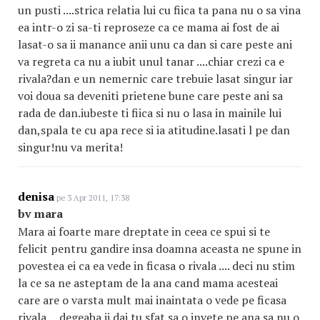
un pusti ....strica relatia lui cu fiica ta pana nu o sa vina
ea intr-o zi sa-ti reproseze ca ce mama ai fost de ai
lasat-o sa ii manance anii unu ca dan si care peste ani
va regreta ca nu a iubit unul tanar ....chiar crezi ca e
rivala?dan e un nemernic care trebuie lasat singur iar
voi doua sa deveniti prietene bune care peste ani sa
rada de dan.iubeste ti fiica si nu o lasa in mainile lui
dan,spala te cu apa rece si ia atitudine.lasati l pe dan
singur!nu va merita!
denisa
pe 3 Apr 2011, 17:38
bv mara
Mara ai foarte mare dreptate in ceea ce spui si te
felicit pentru gandire insa doamna aceasta ne spune in
povestea ei ca ea vede in ficasa o rivala .... deci nu stim
la ce sa ne asteptam de la ana cand mama acesteai
care are o varsta mult mai inaintata o vede pe ficasa
rivala ... degeaba ii dai tu sfat sa o invete pe ana sa nu o