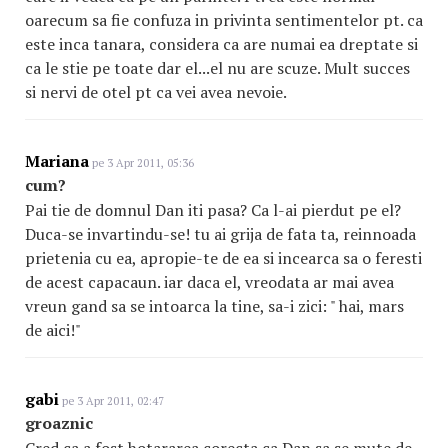
oarecum sa fie confuza in privinta sentimentelor pt. ca
este inca tanara, considera ca are numai ea dreptate si
ca le stie pe toate dar el...el nu are scuze. Mult succes
si nervi de otel pt ca vei avea nevoie.
Mariana
pe 3 Apr 2011, 05:36
cum?
Pai tie de domnul Dan iti pasa? Ca l-ai pierdut pe el?
Duca-se invartindu-se! tu ai grija de fata ta, reinnoada
prietenia cu ea, apropie-te de ea si incearca sa o feresti
de acest capacaun. iar daca el, vreodata ar mai avea
vreun gand sa se intoarca la tine, sa-i zici: " hai, mars
de aici!"
gabi
pe 3 Apr 2011, 02:47
groaznic