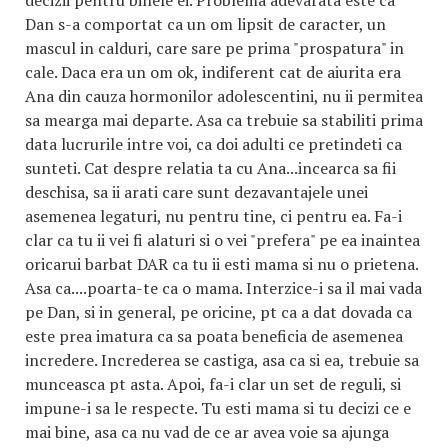
decizii pentru binele ei. Problema adevarata este ca
Dan s-a comportat ca un om lipsit de caracter, un
mascul in calduri, care sare pe prima "prospatura" in
cale. Daca era un om ok, indiferent cat de aiurita era
Ana din cauza hormonilor adolescentini, nu ii permitea
sa mearga mai departe. Asa ca trebuie sa stabiliti prima
data lucrurile intre voi, ca doi adulti ce pretindeti ca
sunteti. Cat despre relatia ta cu Ana...incearca sa fii
deschisa, sa ii arati care sunt dezavantajele unei
asemenea legaturi, nu pentru tine, ci pentru ea. Fa-i
clar ca tu ii vei fi alaturi si o vei "prefera" pe ea inaintea
oricarui barbat DAR ca tu ii esti mama si nu o prietena.
Asa ca....poarta-te ca o mama. Interzice-i sa il mai vada
pe Dan, si in general, pe oricine, pt ca a dat dovada ca
este prea imatura ca sa poata beneficia de asemenea
incredere. Increderea se castiga, asa ca si ea, trebuie sa
munceasca pt asta. Apoi, fa-i clar un set de reguli, si
impune-i sa le respecte. Tu esti mama si tu decizi ce e
mai bine, asa ca nu vad de ce ar avea voie sa ajunga