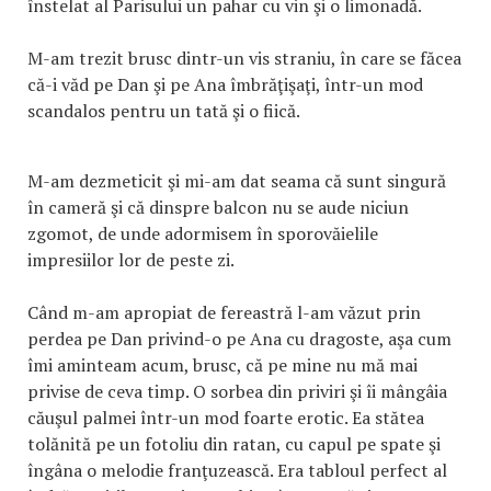
înstelat al Parisului un pahar cu vin şi o limonadă.
M-am trezit brusc dintr-un vis straniu, în care se făcea
că-i văd pe Dan şi pe Ana îmbrăţişaţi, într-un mod
scandalos pentru un tată şi o fiică.
M-am dezmeticit şi mi-am dat seama că sunt singură
în cameră şi că dinspre balcon nu se aude niciun
zgomot, de unde adormisem în sporovăielile
impresiilor lor de peste zi.
Când m-am apropiat de fereastră l-am văzut prin
perdea pe Dan privind-o pe Ana cu dragoste, aşa cum
îmi aminteam acum, brusc, că pe mine nu mă mai
privise de ceva timp. O sorbea din priviri şi îi mângâia
căuşul palmei într-un mod foarte erotic. Ea stătea
tolănită pe un fotoliu din ratan, cu capul pe spate şi
îngâna o melodie franţuzească. Era tabloul perfect al