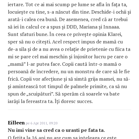
iertare. Tot ce ai mai scump pe lume se afla în fața ta,
locuiește cu tine, s-a născut din tine. Deschide-i ochii și
arată-i calea cea bună. De asemenea, cred că ar trebui
să iei în calcul ce a spus și DDD, Mariana și Innaaa.
Sunt sfaturi bune. În ceea ce privește opinia Klarei,
sper să nu o citești. Acel respect impus de mamă cu
de-a sila și de a nu avea o relație de prietenie cu fiica ta
mi se pare cel mai meschin și înjositor lucru pe care o
„mamă” l-ar putea face. Copii caută într-o mamă o
persoană de încredere, nu un monstru de care să le fie
frică. Copii vor afecțiune și să simtă grija mamei, nu să-
și amintească tot timpul de palmele primite, ca să nu
spun de „scuipături”. Să sperăm că soarele va bate
iarăși la fereastra ta. Îți doresc succes.
Eilleen
pe 6 Apr 2011, 09:20
Nu imi vine sa cred ca o urasti pe fata ta.
O fetita la 16 ani nu are cum sa inteleaga ce este