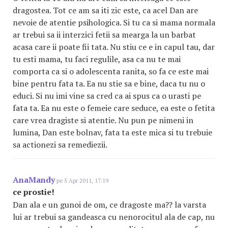
dragostea. Tot ce am sa iti zic este, ca acel Dan are
nevoie de atentie psihologica. Si tu ca si mama normala
ar trebui sa ii interzici fetii sa mearga la un barbat
acasa care ii poate fii tata. Nu stiu ce e in capul tau, dar
tu esti mama, tu faci regulile, asa ca nu te mai
comporta ca si o adolescenta ranita, so fa ce este mai
bine pentru fata ta. Ea nu stie sa e bine, daca tu nu o
educi. Si nu imi vine sa cred ca ai spus ca o urasti pe
fata ta. Ea nu este o femeie care seduce, ea este o fetita
care vrea dragiste si atentie. Nu pun pe nimeni in
lumina, Dan este bolnav, fata ta este mica si tu trebuie
sa actionezi sa remediezii.
AnaMandy
pe 5 Apr 2011, 17:19
ce prostie!
Dan ala e un gunoi de om, ce dragoste ma?? la varsta
lui ar trebui sa gandeasca cu nenorocitul ala de cap, nu