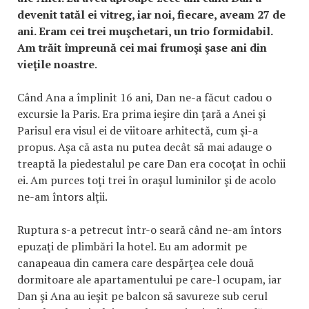
devenit tatăl ei vitreg, iar noi, fiecare, aveam 27 de
ani. Eram cei trei muşchetari, un trio formidabil.
Am trăit împreună cei mai frumoşi şase ani din
vieţile noastre
.
Când Ana a împlinit 16 ani, Dan ne-a făcut cadou o
excursie la Paris. Era prima ieşire din ţară a Anei şi
Parisul era visul ei de viitoare arhitectă, cum şi-a
propus. Aşa că asta nu putea decât să mai adauge o
treaptă la piedestalul pe care Dan era cocoţat în ochii
ei. Am purces toţi trei în oraşul luminilor şi de acolo
ne-am întors alţii.
Ruptura s-a petrecut într-o seară când ne-am întors
epuzaţi de plimbări la hotel. Eu am adormit pe
canapeaua din camera care despărţea cele două
dormitoare ale apartamentului pe care-l ocupam, iar
Dan şi Ana au ieşit pe balcon să savureze sub cerul