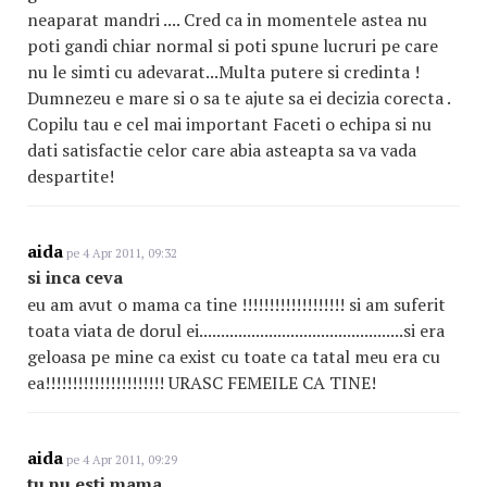
neaparat mandri .... Cred ca in momentele astea nu
poti gandi chiar normal si poti spune lucruri pe care
nu le simti cu adevarat...Multa putere si credinta !
Dumnezeu e mare si o sa te ajute sa ei decizia corecta .
Copilu tau e cel mai important Faceti o echipa si nu
dati satisfactie celor care abia asteapta sa va vada
despartite!
aida
pe 4 Apr 2011, 09:32
si inca ceva
eu am avut o mama ca tine !!!!!!!!!!!!!!!!!!! si am suferit
toata viata de dorul ei...............................................si era
geloasa pe mine ca exist cu toate ca tatal meu era cu
ea!!!!!!!!!!!!!!!!!!!!!! URASC FEMEILE CA TINE!
aida
pe 4 Apr 2011, 09:29
tu nu esti mama