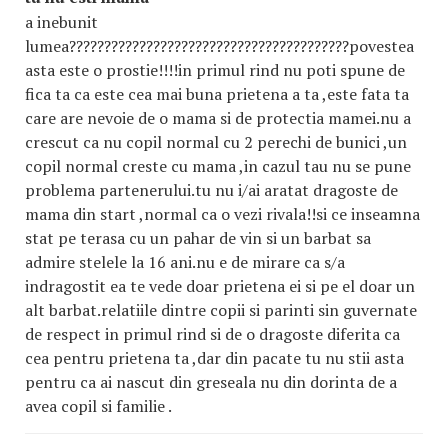
a inebunit
lumea????????????????????????????????????????povestea
asta este o prostie!!!!in primul rind nu poti spune de
fica ta ca este cea mai buna prietena a ta ,este fata ta
care are nevoie de o mama si de protectia mamei.nu a
crescut ca nu copil normal cu 2 perechi de bunici ,un
copil normal creste cu mama ,in cazul tau nu se pune
problema partenerului.tu nu i/ai aratat dragoste de
mama din start ,normal ca o vezi rivala!!si ce inseamna
stat pe terasa cu un pahar de vin si un barbat sa
admire stelele la 16 ani.nu e de mirare ca s/a
indragostit ea te vede doar prietena ei si pe el doar un
alt barbat.relatiile dintre copii si parinti sin guvernate
de respect in primul rind si de o dragoste diferita ca
cea pentru prietena ta ,dar din pacate tu nu stii asta
pentru ca ai nascut din greseala nu din dorinta de a
avea copil si familie .