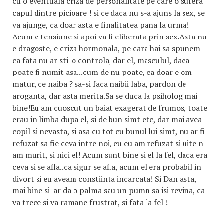
cu o eventuala criza de personalitate pe care o sufera
capul dintre picioare ! si ce daca nu s-a ajuns la sex, se
va ajunge, ca doar asta e finalitatea pana la urma!
Acum e tensiune si apoi va fi eliberata prin sex.Asta nu
e dragoste, e criza hormonala, pe cara hai sa spunem
ca fata nu ar sti-o controla, dar el, masculul, daca
poate fi numit asa...cum de nu poate, ca doar e om
matur, ce naiba ? sa-si faca naibii laba, pardon de
aroganta, dar asta merita.Sa se duca la psiholog mai
bine!Eu am cuoscut un baiat exagerat de frumos, toate
erau in limba dupa el, si de bun simt etc, dar mai avea
copil si nevasta, si asa cu tot cu bunul lui simt, nu ar fi
refuzat sa fie ceva intre noi, eu eu am refuzat si uite n-
am murit, si nici el! Acum sunt bine si el la fel, daca era
ceva si se afla..ca sigur se afla, acum el era probabil in
divort si eu aveam constiinta incarcata! Si Dan asta,
mai bine si-ar da o palma sau un pumn sa isi revina, ca
va trece si va ramane frustrat, si fata la fel !