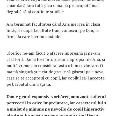
chiar dacă fără tată şi cu o mamă preocupată mai
degrabă să-şi continue studiile.
Am terminat facultatea când Ana mergea în clasa
întâi, iar după facultate l-am cunoscut pe Dan, la
firma la care lucram amândoi.
Ulterior ne-am făcut o afacere împreună şi ne-am
căsătorit. Dan a fost întotdeauna apropiat de Ana, şi
multă vreme am considerat asta o binecuvântare. O
mamă singură ştie cât de greu e să găseşti pe cineva
care să te accepte şi cu copil, iar copilul să-l accepte
pe bărbatul din viaţa ta.
Dan e genul expansiv, vorbăreţ, amuzant, sufletul
petrecerii în orice împrejurare, iar caracterul lui s-
a mulat de minune pe nevoile de copil hiperactiv
ale Anei. Ea avea aproape zece ani când Dan a