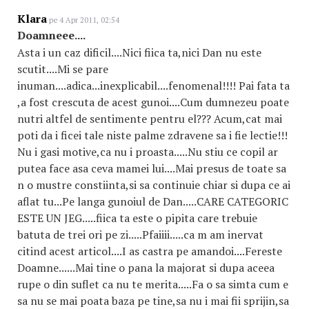
Klara
pe 4 Apr 2011, 02:54
Doamneee....
Asta i un caz dificil....Nici fiica ta,nici Dan nu este
scutit....Mi se pare
inuman....adica...inexplicabil....fenomenal!!!! Pai fata ta
,a fost crescuta de acest gunoi....Cum dumnezeu poate
nutri altfel de sentimente pentru el??? Acum,cat mai
poti da i ficei tale niste palme zdravene sa i fie lectie!!!
Nu i gasi motive,ca nu i proasta.....Nu stiu ce copil ar
putea face asa ceva mamei lui....Mai presus de toate sa
n o mustre constiinta,si sa continuie chiar si dupa ce ai
aflat tu...Pe langa gunoiul de Dan.....CARE CATEGORIC
ESTE UN JEG.....fiica ta este o pipita care trebuie
batuta de trei ori pe zi.....Pfaiiii.....ca m am inervat
citind acest articol....I as castra pe amandoi....Fereste
Doamne......Mai tine o pana la majorat si dupa aceea
rupe o din suflet ca nu te merita.....Fa o sa simta cum e
sa nu se mai poata baza pe tine,sa nu i mai fii sprijin,sa