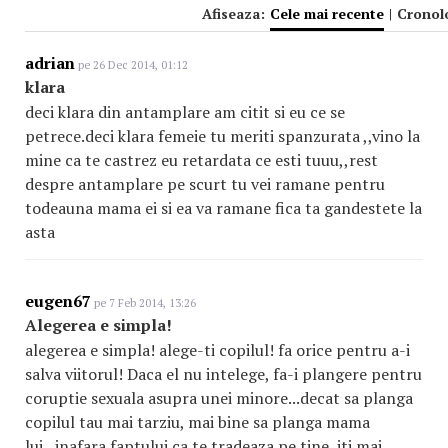
Afiseaza:
Cele mai recente
|
Cronol
adrian
pe 26 Dec 2014, 01:12
klara
deci klara din antamplare am citit si eu ce se
petrece.deci klara femeie tu meriti spanzurata ,,vino la
mine ca te castrez eu retardata ce esti tuuu,,rest
despre antamplare pe scurt tu vei ramane pentru
todeauna mama ei si ea va ramane fica ta gandestete la
asta
eugen67
pe 7 Feb 2014, 13:26
Alegerea e simpla!
alegerea e simpla! alege-ti copilul! fa orice pentru a-i
salva viitorul! Daca el nu intelege, fa-i plangere pentru
coruptie sexuala asupra unei minore...decat sa planga
copilul tau mai tarziu, mai bine sa planga mama
lui...inafara faptului ca te tradeaza pe tine, iti mai