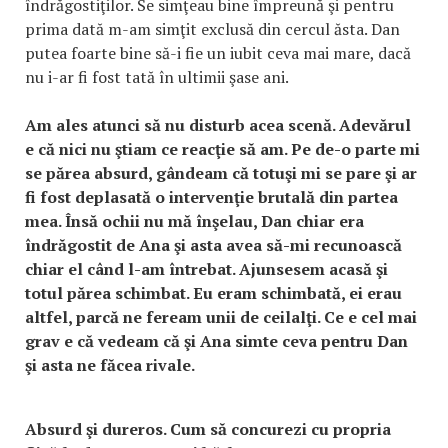
îndrăgostiţilor. Se simţeau bine împreună şi pentru
prima dată m-am simţit exclusă din cercul ăsta. Dan
putea foarte bine să-i fie un iubit ceva mai mare, dacă
nu i-ar fi fost tată în ultimii şase ani.
Am ales atunci să nu disturb acea scenă. Adevărul
e că nici nu ştiam ce reacţie să am. Pe de-o parte mi
se părea absurd, gândeam că totuşi mi se pare şi ar
fi fost deplasată o intervenţie brutală din partea
mea. Însă ochii nu mă înşelau, Dan chiar era
îndrăgostit de Ana şi asta avea să-mi recunoască
chiar el când l-am întrebat. Ajunsesem acasă şi
totul părea schimbat. Eu eram schimbată, ei erau
altfel, parcă ne feream unii de ceilalţi. Ce e cel mai
grav e că vedeam că şi Ana simte ceva pentru Dan
şi asta ne făcea rivale.
Absurd şi dureros. Cum să concurezi cu propria