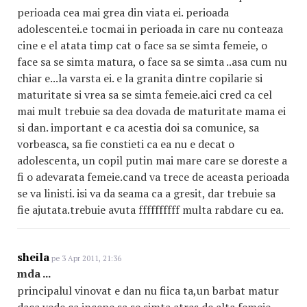
perioada cea mai grea din viata ei. perioada
adolescentei.e tocmai in perioada in care nu conteaza
cine e el atata timp cat o face sa se simta femeie, o
face sa se simta matura, o face sa se simta ..asa cum nu
chiar e...la varsta ei. e la granita dintre copilarie si
maturitate si vrea sa se simta femeie.aici cred ca cel
mai mult trebuie sa dea dovada de maturitate mama ei
si dan. important e ca acestia doi sa comunice, sa
vorbeasca, sa fie constieti ca ea nu e decat o
adolescenta, un copil putin mai mare care se doreste a
fi o adevarata femeie.cand va trece de aceasta perioada
se va linisti. isi va da seama ca a gresit, dar trebuie sa
fie ajutata.trebuie avuta ffffffffff multa rabdare cu ea.
sheila
pe 3 Apr 2011, 21:36
mda ...
principalul vinovat e dan nu fiica ta,un barbat matur