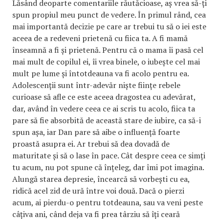
Lăsând deoparte comentariile răutăcioase, aș vrea să-ți
spun propiul meu punct de vedere. În primul rând, cea
mai importantă decizie pe care ar trebui tu să o iei este
aceea de a redeveni prietenă cu fiica ta. A fi mamă
înseamnă a fi și prietenă. Pentru că o mama îi pasă cel
mai mult de copilul ei, îi vrea binele, o iubește cel mai
mult pe lume și întotdeauna va fi acolo pentru ea.
Adolescenții sunt într-adevăr niște ființe rebele
curioase să afle ce este aceea dragostea cu adevărat,
dar, având în vedere ceea ce ai scris tu acolo, fiica ta
pare să fie absorbită de această stare de iubire, ca să-i
spun așa, iar Dan pare să aibe o influență foarte
proastă asupra ei. Ar trebui să dea dovadă de
maturitate și să o lase în pace. Cât despre ceea ce simți
tu acum, nu pot spune că înțeleg, dar îmi pot imagina.
Alungă starea depresie, încearcă să vorbești cu ea,
ridică acel zid de ură între voi două. Dacă o pierzi
acum, ai pierdu-o pentru totdeauna, sau va veni peste
câțiva ani, când deja va fi prea târziu să îți ceară