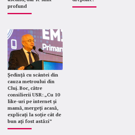
profund
Ședință cu scântei din
cauza metroului din
Cluj. Boc, către
consilierii USR: „Cu 10
like-uri pe internet și
mamă, mergeți acasă,
explicați la soție cât de
bun ați fost astăzi”