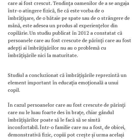
care ai fost crescut. Tendința oamenilor de a se angaja
într-o atingere fizică, fie că este vorba de o
îmbrățișare, de o bătaie pe spate sau de o strângere de
mână, este adesea un produs al experiențelor din
copilărie. Un studiu publicat în 2012 a constatat că
persoanele care au fost crescute de părinți care au fost
adepți ai îmbrățișărilor nu au o problemă cu
îmbrățișările nici la maturitate.
Studiul a concluzionat că îmbrățișările reprezintă un
element important în educația emoțională a unui
copil.
În cazul persoanelor care au fost crescute de părinți
care nu le luau foarte des în brațe, chiar gândul
îmbrățișărilor poate să le facă să se simtă
inconfortabil. Într-o familie care nu a fost, de obicei,
demonstrativă fizic, copiii pot crește și urma același