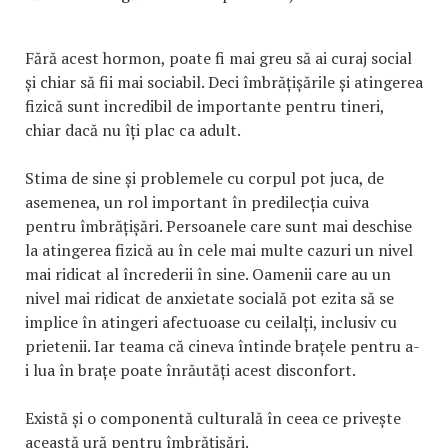
Fără acest hormon, poate fi mai greu să ai curaj social
și chiar să fii mai sociabil. Deci îmbrățișările și atingerea
fizică sunt incredibil de importante pentru tineri,
chiar dacă nu îți plac ca adult.
Stima de sine și problemele cu corpul pot juca, de
asemenea, un rol important în predilecția cuiva
pentru îmbrățișări. Persoanele care sunt mai deschise
la atingerea fizică au în cele mai multe cazuri un nivel
mai ridicat al încrederii în sine. Oamenii care au un
nivel mai ridicat de anxietate socială pot ezita să se
implice în atingeri afectuoase cu ceilalți, inclusiv cu
prietenii. Iar teama că cineva întinde brațele pentru a-
i lua în brațe poate înrăutăți acest disconfort.
Există și o componentă culturală în ceea ce privește
această ură pentru îmbrățișări.