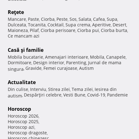
Reţete
Mancare
Paste
Ciorba
Peste
Sos
Salata
Cafea
Supa
,
,
,
,
,
,
,
,
Dulceata
Tocanita
Cocktail
Supa crema
Aperitive
Desert
,
,
,
,
,
,
Maioneza
Pilaf
Ciorba perisoare
Ciorba pui
Ciorba burta
,
,
,
,
,
Ce mancam azi
Casă şi familie
Mobila bucatarie
Amenajari interioare
Mobila
Canapele
,
,
,
,
Dormitoare
Design interior
Parenting
Jurnal de mama
,
,
,
Gravide
Femei curajoase
Autism
singura
,
,
,
Actualitate
Din culise
Interviu
Stirea zilei
Tema zilei
Iesirea din
,
,
,
,
Despărţiri celebre
Vesti Bune
Covid-19
Pandemie
autism
,
,
,
,
Horoscop
Horoscop 2026
,
Horoscop 2025
,
Horoscop azi
,
Horoscop dragoste
,
Horoscop chinezesc
,