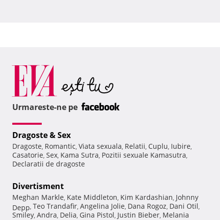
Urmareste-ne pe
Dragoste & Sex
Dragoste
Romantic
Viata sexuala
Relatii
Cuplu
Iubire
,
,
,
,
,
,
Casatorie
Sex
Kama Sutra
Pozitii sexuale Kamasutra
,
,
,
,
Declaratii de dragoste
Divertisment
Meghan Markle
Kate Middleton
Kim Kardashian
Johnny
,
,
,
Teo Trandafir
Angelina Jolie
Dana Rogoz
Dani Otil
Depp
,
,
,
,
,
Smiley
Andra
Delia
Gina Pistol
Justin Bieber
Melania
,
,
,
,
,