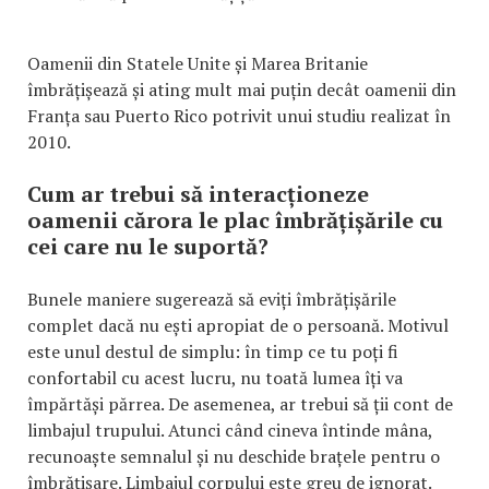
Oamenii din Statele Unite și Marea Britanie
îmbrățișează și ating mult mai puțin decât oamenii din
Franța sau Puerto Rico potrivit unui studiu realizat în
2010.
Cum ar trebui să interacționeze
oamenii cărora le plac îmbrățișările cu
cei care nu le suportă?
Bunele maniere sugerează să eviți îmbrățișările
complet dacă nu ești apropiat de o persoană. Motivul
este unul destul de simplu: în timp ce tu poți fi
confortabil cu acest lucru, nu toată lumea îți va
împărtăși părrea. De asemenea, ar trebui să ții cont de
limbajul trupului. Atunci când cineva întinde mâna,
recunoaște semnalul și nu deschide brațele pentru o
îmbrățișare. Limbajul corpului este greu de ignorat.