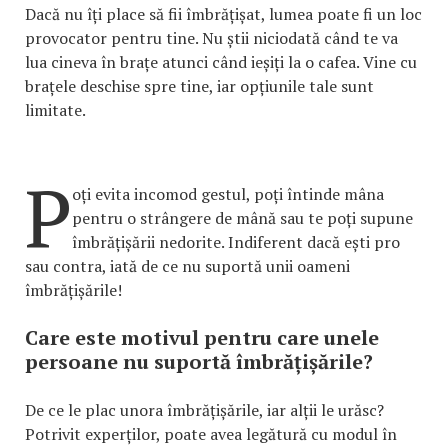
Dacă nu îți place să fii îmbrățișat, lumea poate fi un loc
provocator pentru tine. Nu știi niciodată când te va
lua cineva în brațe atunci când ieșiți la o cafea. Vine cu
brațele deschise spre tine, iar opțiunile tale sunt
limitate.
P
oți evita incomod gestul, poți întinde mâna
pentru o strângere de mână sau te poți supune
îmbrățișării nedorite. Indiferent dacă ești pro
sau contra, iată de ce nu suportă unii oameni
îmbrățișările!
Care este motivul pentru care unele
persoane nu suportă îmbrățișările?
De ce le plac unora îmbrățișările, iar alții le urăsc?
Potrivit experților, poate avea legătură cu modul în