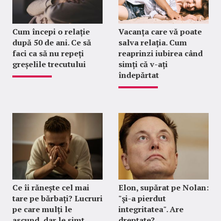
Cum începi o relație
Vacanța care vă poate
după 50 de ani. Ce să
salva relația. Cum
faci ca să nu repeți
reaprinzi iubirea când
greșelile trecutului
simți că v-ați
îndepărtat
Ce îi rănește cel mai
Elon, supărat pe Nolan:
tare pe bărbați? Lucruri
"şi-a pierdut
pe care mulți le
integritatea". Are
ascund, dar le simt
dreptate?