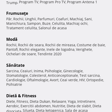
Program TV
Program Pro TV
Program Antena 1
Trump
,
,
,
Frumuseţe
Păr
Rochii
Unghii
Parfumuri
Coafuri
Machiaj
Sani
,
,
,
,
,
,
,
Manichiura
Sampon
Buze
Celulita
Machiaj ochi
,
,
,
,
,
Tratament celulita
Salonul de acasa
,
Modă
Rochii
Rochii de seara
Rochii de mireasa
Costume de baie
,
,
,
,
Pantofi
Rochii elegante
Inele de logodna
Verighete
,
,
,
,
Ochelari de soare
Tendinte 2020
,
Sănătate
Sarcina
Ceaiuri
Inima
Psihologie
Ginecologie
,
,
,
,
,
Stomatologie
Colesterol
Anticonceptionale
Test sarcina
,
,
,
,
Cardiologie
Oftalmologie
Avort
Ceai verde
HIV
Ortopedie
,
,
,
,
,
,
Psihiatrie
Dietă & Fitness
Diete
Fitness
Dieta Dukan
Relaxare
Yoga
Intretinere
,
,
,
,
,
,
Aerobic
Exercitii abdomen
Nutritie
Dieta de slabit
Dieta
,
,
,
,
Silueta
Dieta ketogenica
Sala de acasa
disociata
,
,
,