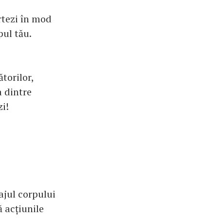
irtezi în mod
pul tău.
torilor,
a dintre
zi!
ajul corpului
ă acțiunile