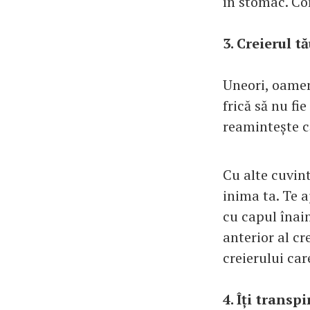
în stomac. Co
3. Creierul t
Uneori, oameni
frică să nu fie
reamintește că
Cu alte cuvint
inima ta. Te a
cu capul înain
anterior al cr
creierului car
4. Îți transp