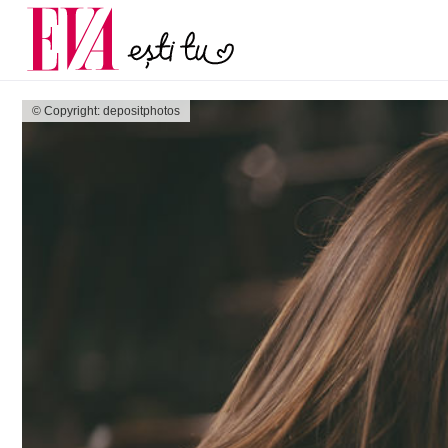
și 60 de ani. De ce te t
Carieră
pe măsură ce înaintez
Actualitate
© Copyright: depositphotos