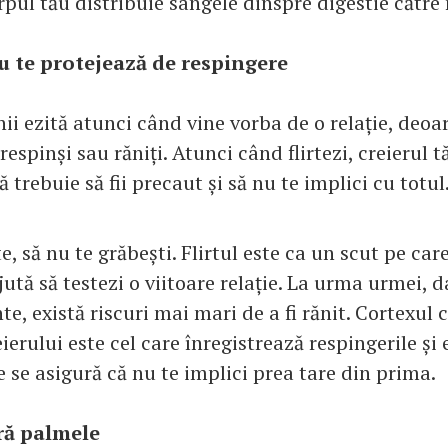
rpul tău distribuie sângele dinspre digestie către
ău te protejează de respingere
i ezită atunci când vine vorba de o relație, deoar
 respinși sau răniți. Atunci când flirtezi, creierul tă
 trebuie să fii precaut și să nu te implici cu totul
e, să nu te grăbești. Flirtul este ca un scut pe care
jută să testezi o viitoare relație. La urma urmei, 
te, există riscuri mai mari de a fi rănit. Cortexul 
eierului este cel care înregistrează respingerile și 
e se asigură că nu te implici prea tare din prima.
iră palmele