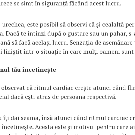
arece se simt în siguranță făcând acest lucru.
i urechea, este posibil să observi că și cealaltă per
a. Dacă te întinzi după o gustare sau un pahar, s-
oană să facă același lucru. Senzația de asemănare 
i liniștit într-o situație în care mulți oameni sun
mul tău încetinește
 observat că ritmul cardiac crește atunci când fli
cial dacă ești atras de persoana respectivă.
 îți dai seama, însă atunci când ritmul cardiac cr
ncetinește. Acesta este și motivul pentru care ai 