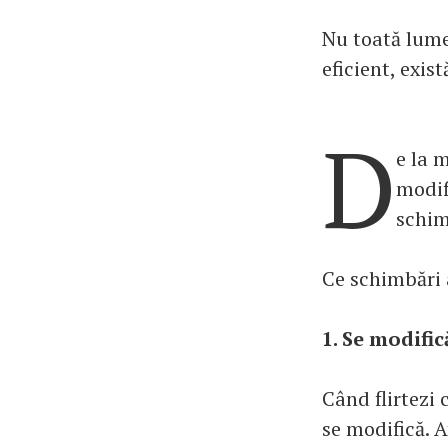
Nu toată lumea
eficient, exis
D
e la 
modif
schim
Ce schimbări a
1. Se modific
Când flirtezi 
se modifică. A