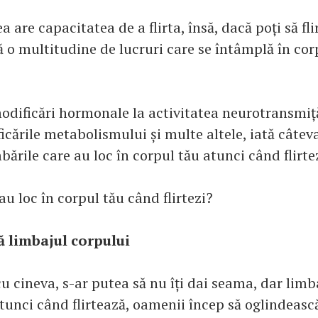
 are capacitatea de a flirta, însă, dacă poți să fl
tă o multitudine de lucruri care se întâmplă în cor
modificări hormonale la activitatea neurotransmiță
icările metabolismului și multe altele, iată câtev
bările care au loc în corpul tău atunci când flirte
u loc în corpul tău când flirtezi?
ă limbajul corpului
cu cineva, s-ar putea să nu îți dai seama, dar limb
tunci când flirtează, oamenii încep să oglindeasc