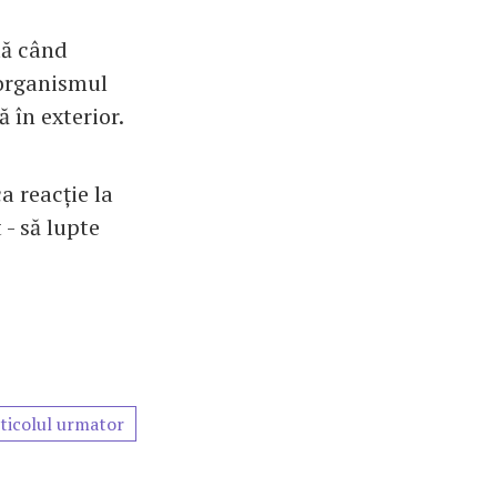
tă când
 organismul
 în exterior.
a reacție la
 - să lupte
ticolul urmator