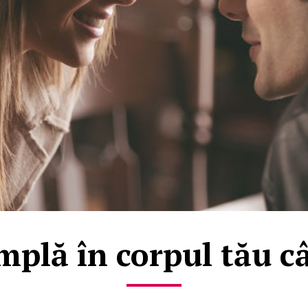
mplă în corpul tău câ