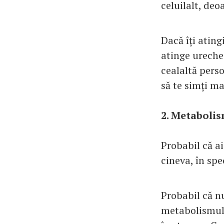
celuilalt, deo
Dacă îți ating
atinge ureche
cealaltă pers
să te simți ma
2. Metabolis
Probabil că ai
cineva, în spe
Probabil că nu
metabolismul î