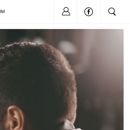
Nu ai cont?
Inregistreaza-
UM