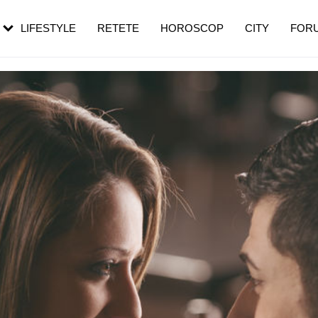
rezești mai des
Cât durează, cum te pregătești și cât
i în vârstă
de dureroasă este investigația
LIFESTYLE
RETETE
HOROSCOP
CITY
FOR