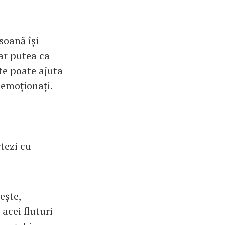
soană își
ar putea ca
te poate ajuta
t emoționați.
rtezi cu
ește,
acei fluturi