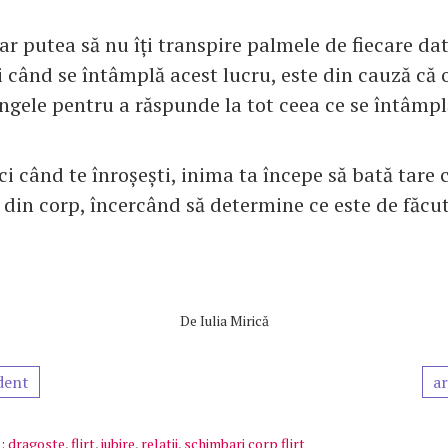
ar putea să nu îți transpire palmele de fiecare da
ci când se întâmplă acest lucru, este din cauză că
ngele pentru a răspunde la tot ceea ce se întâmplă
ci când te înroșești, inima ta începe să bată tare c
din corp, încercând să determine ce este de făcut
De
Iulia Mirică
dent
ar
:
dragoste
,
flirt
,
iubire
,
relatii
,
schimbari corp flirt