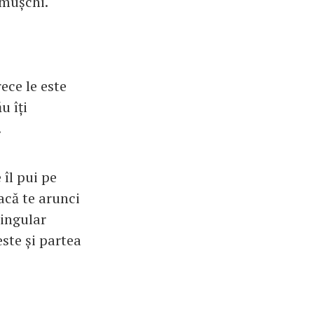
 mușchi.
ece le este
u îți
.
 îl pui pe
dacă te arunci
cingular
este și partea