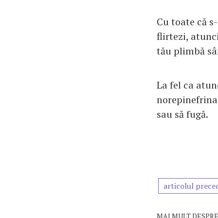
Cu toate că s-
flirtezi, atun
tău plimbă sâ
La fel ca atun
norepinefrina 
sau să fugă.
articolul prece
MAI MULT DESPRE