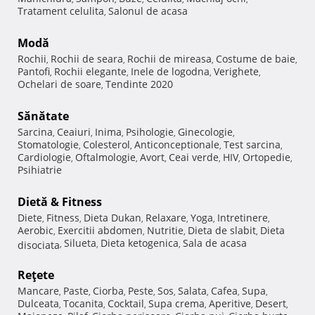
Tratament celulita
Salonul de acasa
,
Modă
Rochii
Rochii de seara
Rochii de mireasa
Costume de baie
,
,
,
,
Pantofi
Rochii elegante
Inele de logodna
Verighete
,
,
,
,
Ochelari de soare
Tendinte 2020
,
Sănătate
Sarcina
Ceaiuri
Inima
Psihologie
Ginecologie
,
,
,
,
,
Stomatologie
Colesterol
Anticonceptionale
Test sarcina
,
,
,
,
Cardiologie
Oftalmologie
Avort
Ceai verde
HIV
Ortopedie
,
,
,
,
,
,
Psihiatrie
Dietă & Fitness
Diete
Fitness
Dieta Dukan
Relaxare
Yoga
Intretinere
,
,
,
,
,
,
Aerobic
Exercitii abdomen
Nutritie
Dieta de slabit
Dieta
,
,
,
,
Silueta
Dieta ketogenica
Sala de acasa
disociata
,
,
,
Reţete
Mancare
Paste
Ciorba
Peste
Sos
Salata
Cafea
Supa
,
,
,
,
,
,
,
,
Dulceata
Tocanita
Cocktail
Supa crema
Aperitive
Desert
,
,
,
,
,
,