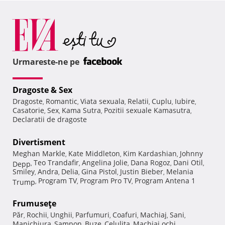
Urmareste-ne pe
Dragoste & Sex
Dragoste
Romantic
Viata sexuala
Relatii
Cuplu
Iubire
,
,
,
,
,
,
Casatorie
Sex
Kama Sutra
Pozitii sexuale Kamasutra
,
,
,
,
Declaratii de dragoste
Divertisment
Meghan Markle
Kate Middleton
Kim Kardashian
Johnny
,
,
,
Teo Trandafir
Angelina Jolie
Dana Rogoz
Dani Otil
Depp
,
,
,
,
,
Smiley
Andra
Delia
Gina Pistol
Justin Bieber
Melania
,
,
,
,
,
Program TV
Program Pro TV
Program Antena 1
Trump
,
,
,
Frumuseţe
Păr
Rochii
Unghii
Parfumuri
Coafuri
Machiaj
Sani
,
,
,
,
,
,
,
Manichiura
Sampon
Buze
Celulita
Machiaj ochi
,
,
,
,
,