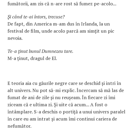
fumătorii, am zis că n-are rost să fumez pe-acolo...
Și când te-ai întors, trecuse?
De fapt, din America m-am dus în Irlanda, la un
festival de film, unde acolo parcă am simțit un pic
nevoia.
Te-a ținut bunul Dumnezeu tare.
M-a ținut, dragul de El.
E teoria aia cu găurile negre care se deschid și intri în
alt univers. Nu pot să-mi explic. Încercam să mă las de
fumat de ani de zile și nu reușeam. În fiecare zi îmi
ziceam că e ultima zi. Și uite că acum... A fost o
întâmplare. S-a deschis o portiță a unui univers paralel
în care eu am intrat și acum îmi continui cariera de
nefumător.