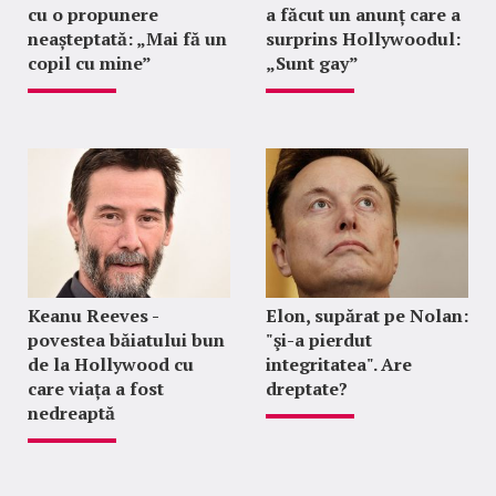
cu o propunere
a făcut un anunț care a
neașteptată: „Mai fă un
surprins Hollywoodul:
copil cu mine”
„Sunt gay”
Keanu Reeves -
Elon, supărat pe Nolan:
povestea băiatului bun
"şi-a pierdut
de la Hollywood cu
integritatea". Are
care viața a fost
dreptate?
nedreaptă