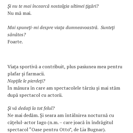
Și nu te mai încearcă nostalgia ultimei țigări?
Nu mă mai.
Mai spuneți-mi despre viața dumneavoastră. Sunteți
sănătos?
Foarte.
Viața sportivă a contribuit, plus pasiunea mea pentru
plafar și farmacii.
Nopțile le pierdeți?
În măsura în care am spectacolele târziu și mai stăm
după spectacol cu actorii.
Și vă dedați la tot felul?
Ne mai dedăm. Și seara am întâlnirea nocturnă cu
cățelul-actor Iago (n.m. – care joacă în îndrăgitul
spectacol “Oase pentru Otto”, de Lia Bugnar).