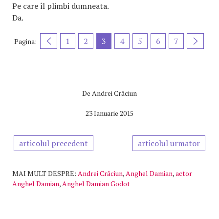
Pe care îl plimbi dumneata.
Da.
1
2
3
4
5
6
7
Pagina:
De
Andrei Crăciun
23 Ianuarie 2015
articolul precedent
articolul urmator
MAI MULT DESPRE:
Andrei Crăciun
,
Anghel Damian
,
actor
Anghel Damian
,
Anghel Damian Godot