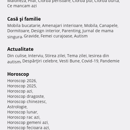
Maioneza
Pilaf
Ciorba perisoare
Ciorba pui
Ciorba burta
,
,
,
,
,
Ce mancam azi
Casă şi familie
Mobila bucatarie
Amenajari interioare
Mobila
Canapele
,
,
,
,
Dormitoare
Design interior
Parenting
Jurnal de mama
,
,
,
Gravide
Femei curajoase
Autism
singura
,
,
,
Actualitate
Din culise
Interviu
Stirea zilei
Tema zilei
Iesirea din
,
,
,
,
Despărţiri celebre
Vesti Bune
Covid-19
Pandemie
autism
,
,
,
,
Horoscop
Horoscop 2026
,
Horoscop 2025
,
Horoscop azi
,
Horoscop dragoste
,
Horoscop chinezesc
,
Astrologie
,
Horoscop lunar
,
Horoscop rac azi
,
Horoscop gemeni azi
,
Horoscop fecioara azi
,