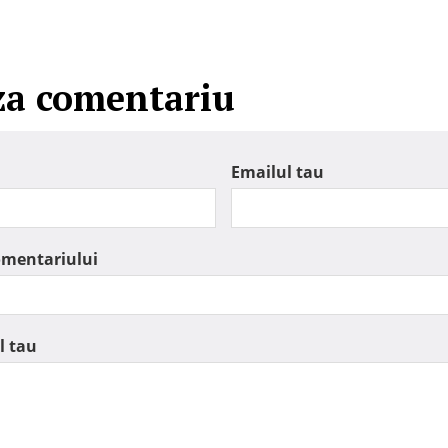
za comentariu
Emailul tau
omentariului
l tau