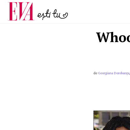
menopauză și când ar t
Carieră
la medic
Actualitate
Whoo
de
Georgiana Dorobanțu