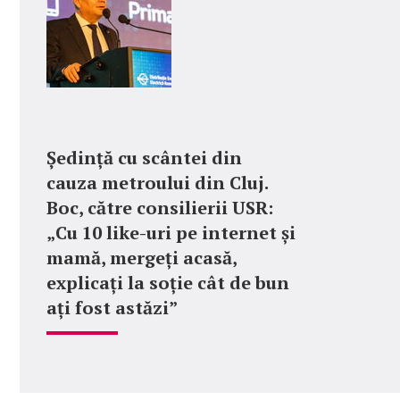
Ședință cu scântei din
cauza metroului din Cluj.
Boc, către consilierii USR:
„Cu 10 like-uri pe internet și
mamă, mergeți acasă,
explicați la soție cât de bun
ați fost astăzi”