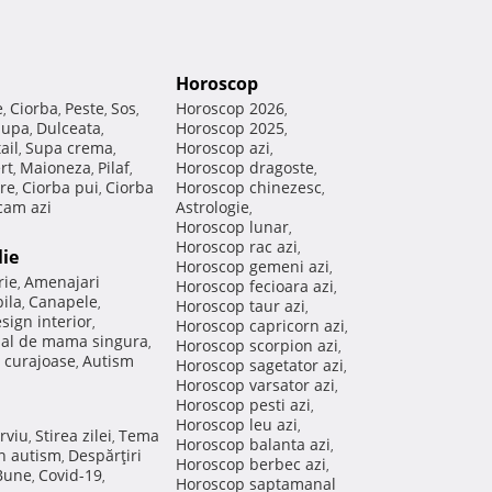
Horoscop
e
Ciorba
Peste
Sos
Horoscop 2026
,
,
,
,
,
Supa
Dulceata
Horoscop 2025
,
,
,
ail
Supa crema
Horoscop azi
,
,
,
rt
Maioneza
Pilaf
Horoscop dragoste
,
,
,
,
re
Ciorba pui
Ciorba
Horoscop chinezesc
,
,
,
am azi
Astrologie
,
Horoscop lunar
,
Horoscop rac azi
,
lie
Horoscop gemeni azi
,
rie
Amenajari
,
Horoscop fecioara azi
,
ila
Canapele
,
,
Horoscop taur azi
,
sign interior
,
Horoscop capricorn azi
,
nal de mama singura
,
Horoscop scorpion azi
,
 curajoase
Autism
,
Horoscop sagetator azi
,
Horoscop varsator azi
,
Horoscop pesti azi
,
Horoscop leu azi
,
rviu
Stirea zilei
Tema
,
,
Horoscop balanta azi
,
in autism
Despărţiri
,
Horoscop berbec azi
,
 Bune
Covid-19
,
,
Horoscop saptamanal