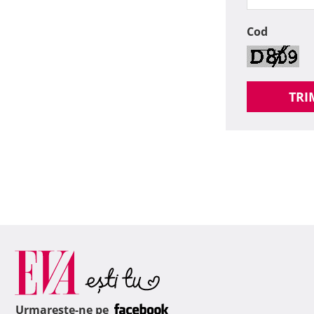
Cod
TRI
Urmareste-ne pe