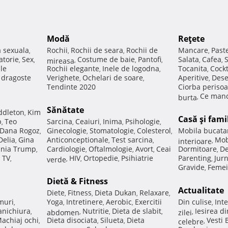
Modă
Reţete
a sexuala
Rochii
Rochii de seara
Rochii de
Mancare
Past
,
,
,
,
atorie
Sex
Costume de baie
Pantofi
Salata
Cafea
,
,
mireasa
,
,
,
,
,
ale
Rochii elegante
Inele de logodna
Tocanita
Cockt
,
,
,
e dragoste
Verighete
Ochelari de soare
Aperitive
Dese
,
,
,
Tendinte 2020
Ciorba perisoa
Ce manc
burta
,
Sănătate
ddleton
Kim
,
Casă şi fami
p
Teo
Sarcina
Ceaiuri
Inima
Psihologie
,
,
,
,
,
Dana Rogoz
Ginecologie
Stomatologie
Colesterol
Mobila bucata
,
,
,
,
Delia
Gina
Anticonceptionale
Test sarcina
Mob
,
,
,
interioare
,
nia Trump
Cardiologie
Oftalmologie
Avort
Ceai
Dormitoare
De
,
,
,
,
,
 TV
HIV
Ortopedie
Psihiatrie
Parenting
Jur
,
verde
,
,
,
,
Gravide
Femei
,
Dietă & Fitness
Actualitate
Diete
Fitness
Dieta Dukan
Relaxare
,
,
,
,
muri
Yoga
Intretinere
Aerobic
Exercitii
Din culise
Inte
,
,
,
,
,
nichiura
Nutritie
Dieta de slabit
Iesirea d
,
abdomen
,
,
,
zilei
,
achiaj ochi
Dieta disociata
Silueta
Dieta
Vesti
,
,
,
celebre
,