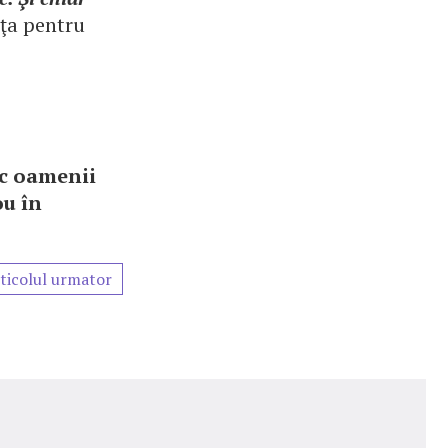
iţa pentru
sc oamenii
ou în
ticolul urmator