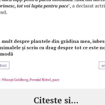
primesc, tot voi lupta pentru pace
", a declarat actr
nd.
 mult despre plantele din grădina mea, iube
nimalele și scriu cu drag despre tot ce este n
i modă
dent
ar
:
Whoopi Goldberg
,
Premiul Nobel
,
pace
Citeste si...