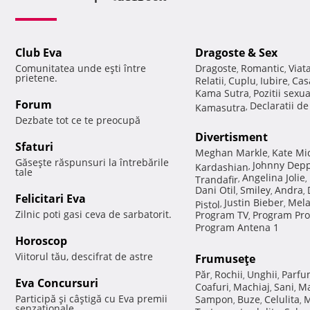
Club Eva
Dragoste & Sex
Comunitatea unde eşti între
Dragoste
Romantic
Viat
,
,
prietene.
Relatii
Cuplu
Iubire
Cas
,
,
,
Kama Sutra
Pozitii sexu
,
Forum
Declaratii d
Kamasutra
,
Dezbate tot ce te preocupă
Divertisment
Sfaturi
Meghan Markle
Kate Mi
,
Găseşte răspunsuri la întrebările
Johnny Dep
Kardashian
,
tale
Angelina Jolie
Trandafir
,
,
Dani Otil
Smiley
Andra
,
,
,
Felicitari Eva
Justin Bieber
Mela
Pistol
,
,
Zilnic poti gasi ceva de sarbatorit.
Program TV
Program Pro
,
Program Antena 1
Horoscop
Viitorul tău, descifrat de astre
Frumuseţe
Păr
Rochii
Unghii
Parfu
,
,
,
Eva Concursuri
Coafuri
Machiaj
Sani
Ma
,
,
,
Participă şi câştigă cu Eva premii
Sampon
Buze
Celulita
M
,
,
,
senzaţionale