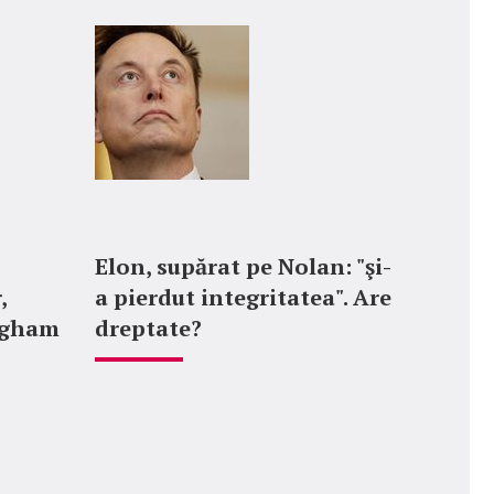
Elon, supărat pe Nolan: "şi-
,
a pierdut integritatea". Are
ngham
dreptate?