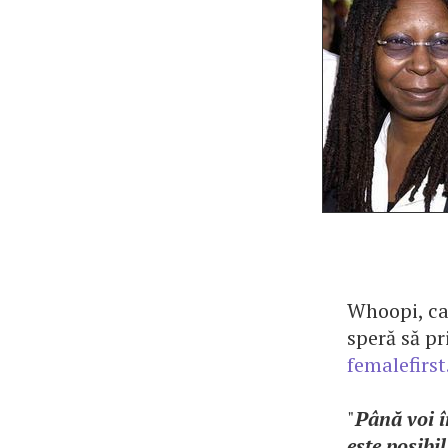
Whoopi, car
speră să pr
femalefirst
"
Până voi î
este posibi