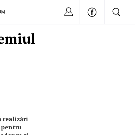
Nu ai cont?
Inregistreaza-
UM
emiul
 realizări
a pentru