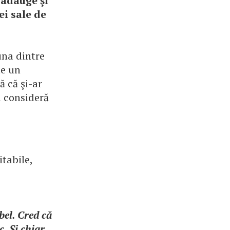
 adauge şi
i sale de
una dintre
te un
 că şi-ar
l consideră
tabile,
bel. Cred că
. Şi chiar