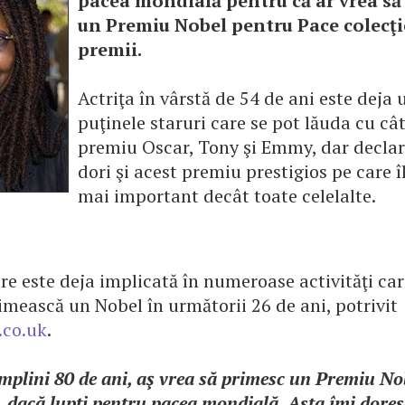
pacea mondială pentru că ar vrea să
un Premiu Nobel pentru Pace colecţie
premii.
Actriţa în vârstă de 54 de ani este deja 
puţinele staruri care se pot lăuda cu câ
premiu Oscar, Tony şi Emmy, dar declară
dori şi acest premiu prestigios pe care î
mai important decât toate celelalte.
e este deja implicată în numeroase activităţi cari
imească un Nobel în următorii 26 de ani, potrivit
.co.uk
.
mplini 80 de ani, aş vrea să primesc un Premiu No
l, dacă lupţi pentru pacea mondială. Asta îmi doresc