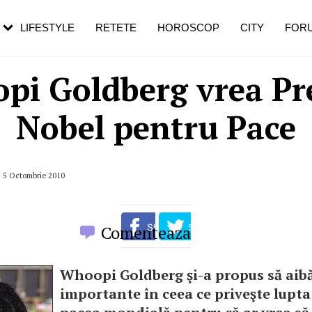
rebui să mergi
și 60 de ani. De ce te trezești mai des
pe măsură ce înaintezi în vârstă
LIFESTYLE
RETETE
HOROSCOP
CITY
FOR
pi Goldberg vrea Pr
Nobel pentru Pace
, 5 Octombrie 2010
Comenteaza
Whoopi Goldberg şi-a propus să aibă
importante în ceea ce priveşte lupt