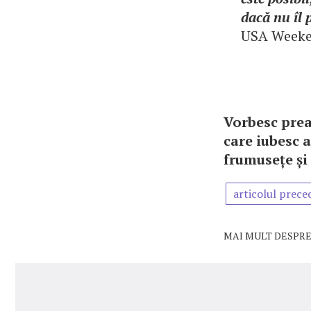
dacă nu îl 
USA Weeke
Vorbesc prea
care iubesc a
frumusețe ș
articolul prece
MAI MULT DESPRE