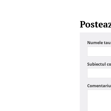
Postea
Numele tau
Subiectul c
Comentariu