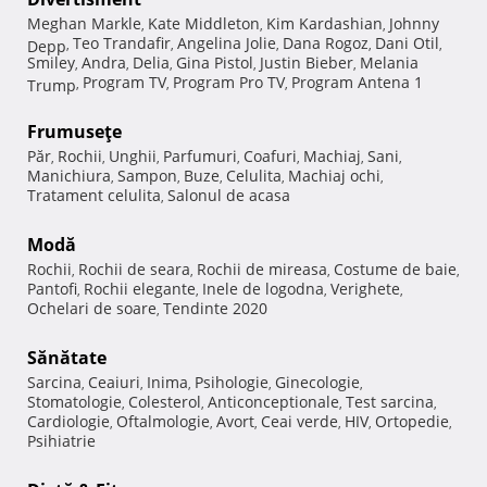
Meghan Markle
Kate Middleton
Kim Kardashian
Johnny
,
,
,
Teo Trandafir
Angelina Jolie
Dana Rogoz
Dani Otil
Depp
,
,
,
,
,
Smiley
Andra
Delia
Gina Pistol
Justin Bieber
Melania
,
,
,
,
,
Program TV
Program Pro TV
Program Antena 1
Trump
,
,
,
Frumuseţe
Păr
Rochii
Unghii
Parfumuri
Coafuri
Machiaj
Sani
,
,
,
,
,
,
,
Manichiura
Sampon
Buze
Celulita
Machiaj ochi
,
,
,
,
,
Tratament celulita
Salonul de acasa
,
Modă
Rochii
Rochii de seara
Rochii de mireasa
Costume de baie
,
,
,
,
Pantofi
Rochii elegante
Inele de logodna
Verighete
,
,
,
,
Ochelari de soare
Tendinte 2020
,
Sănătate
Sarcina
Ceaiuri
Inima
Psihologie
Ginecologie
,
,
,
,
,
Stomatologie
Colesterol
Anticonceptionale
Test sarcina
,
,
,
,
Cardiologie
Oftalmologie
Avort
Ceai verde
HIV
Ortopedie
,
,
,
,
,
,
Psihiatrie