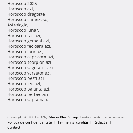
Horoscop 2025
,
Horoscop azi
,
Horoscop dragoste
,
Horoscop chinezesc
,
Astrologie
,
Horoscop lunar
,
Horoscop rac azi
,
Horoscop gemeni azi
,
Horoscop fecioara azi
,
Horoscop taur azi
,
Horoscop capricorn azi
,
Horoscop scorpion azi
,
Horoscop sagetator azi
,
Horoscop varsator azi
,
Horoscop pesti azi
,
Horoscop leu azi
,
Horoscop balanta azi
,
Horoscop berbec azi
,
Horoscop saptamanal
Copyright © 2001-2026,
iMedia Plus Group
. Toate drepturile rezervate
Politica de confidențialitate
|
Termeni si conditii
|
Redacţia
|
Contact