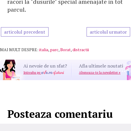
racori la "dusurile" special amenajate in tot
parcul.
articolul precedent
articolul urmator
MAI MULT DESPRE:
italia
,
parc
,
Borat
,
distractii
Ai nevoie de un sfat?
Afla ultimele noutati
Intreaba pe
Aboneaza-te la newsletter
»
Posteaza comentariu