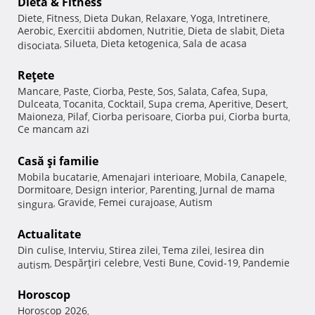
Dietă & Fitness
Diete
Fitness
Dieta Dukan
Relaxare
Yoga
Intretinere
,
,
,
,
,
,
Aerobic
Exercitii abdomen
Nutritie
Dieta de slabit
Dieta
,
,
,
,
Silueta
Dieta ketogenica
Sala de acasa
disociata
,
,
,
Reţete
Mancare
Paste
Ciorba
Peste
Sos
Salata
Cafea
Supa
,
,
,
,
,
,
,
,
Dulceata
Tocanita
Cocktail
Supa crema
Aperitive
Desert
,
,
,
,
,
,
Maioneza
Pilaf
Ciorba perisoare
Ciorba pui
Ciorba burta
,
,
,
,
,
Ce mancam azi
Casă şi familie
Mobila bucatarie
Amenajari interioare
Mobila
Canapele
,
,
,
,
Dormitoare
Design interior
Parenting
Jurnal de mama
,
,
,
Gravide
Femei curajoase
Autism
singura
,
,
,
Actualitate
Din culise
Interviu
Stirea zilei
Tema zilei
Iesirea din
,
,
,
,
Despărţiri celebre
Vesti Bune
Covid-19
Pandemie
autism
,
,
,
,
Horoscop
Horoscop 2026
,