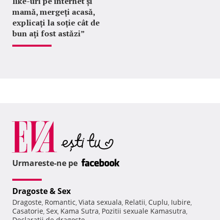
like-uri pe internet și
mamă, mergeți acasă,
explicați la soție cât de
bun ați fost astăzi”
Urmareste-ne pe
Dragoste & Sex
Dragoste
Romantic
Viata sexuala
Relatii
Cuplu
Iubire
,
,
,
,
,
,
Casatorie
Sex
Kama Sutra
Pozitii sexuale Kamasutra
,
,
,
,
Declaratii de dragoste