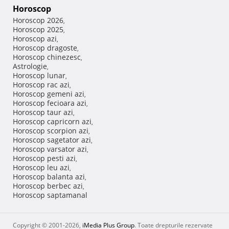
Horoscop
Horoscop 2026
,
Horoscop 2025
,
Horoscop azi
,
Horoscop dragoste
,
Horoscop chinezesc
,
Astrologie
,
Horoscop lunar
,
Horoscop rac azi
,
Horoscop gemeni azi
,
Horoscop fecioara azi
,
Horoscop taur azi
,
Horoscop capricorn azi
,
Horoscop scorpion azi
,
Horoscop sagetator azi
,
Horoscop varsator azi
,
Horoscop pesti azi
,
Horoscop leu azi
,
Horoscop balanta azi
,
Horoscop berbec azi
,
Horoscop saptamanal
Copyright © 2001-2026,
iMedia Plus Group
. Toate drepturile rezervate