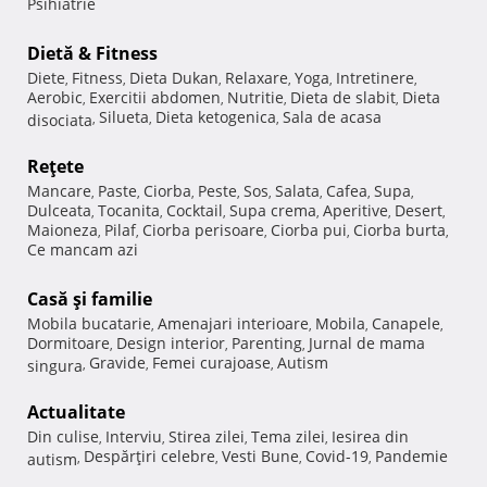
Psihiatrie
Dietă & Fitness
Diete
Fitness
Dieta Dukan
Relaxare
Yoga
Intretinere
,
,
,
,
,
,
Aerobic
Exercitii abdomen
Nutritie
Dieta de slabit
Dieta
,
,
,
,
Silueta
Dieta ketogenica
Sala de acasa
disociata
,
,
,
Reţete
Mancare
Paste
Ciorba
Peste
Sos
Salata
Cafea
Supa
,
,
,
,
,
,
,
,
Dulceata
Tocanita
Cocktail
Supa crema
Aperitive
Desert
,
,
,
,
,
,
Maioneza
Pilaf
Ciorba perisoare
Ciorba pui
Ciorba burta
,
,
,
,
,
Ce mancam azi
Casă şi familie
Mobila bucatarie
Amenajari interioare
Mobila
Canapele
,
,
,
,
Dormitoare
Design interior
Parenting
Jurnal de mama
,
,
,
Gravide
Femei curajoase
Autism
singura
,
,
,
Actualitate
Din culise
Interviu
Stirea zilei
Tema zilei
Iesirea din
,
,
,
,
Despărţiri celebre
Vesti Bune
Covid-19
Pandemie
autism
,
,
,
,