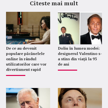
Citeste mai mult
De ce au devenit
Doliu în lumea modei:
populare păcănelele
designerul Valentino s-
online în rândul
a stins din viață la 93
utilizatorilor care vor
de ani
divertisment rapid