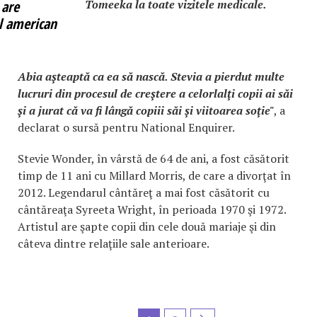
Tomeeka la toate vizitele medicale.
 are
l american
Abia aşteaptă ca ea să nască. Stevia a pierdut multe
lucruri din procesul de creştere a celorlalţi copii ai săi
şi a jurat că va fi lângă copiii săi şi viitoarea soţie"
, a
declarat o sursă pentru National Enquirer.
Stevie Wonder, în vârstă de 64 de ani, a fost căsătorit
timp de 11 ani cu Millard Morris, de care a divorţat în
2012. Legendarul cântăreţ a mai fost căsătorit cu
cântăreaţa Syreeta Wright, în perioada 1970 şi 1972.
Artistul are şapte copii din cele două mariaje şi din
câteva dintre relaţiile sale anterioare.