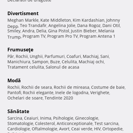
Divertisment
Meghan Markle
Kate Middleton
Kim Kardashian
Johnny
,
,
,
Teo Trandafir
Angelina Jolie
Dana Rogoz
Dani Otil
Depp
,
,
,
,
,
Smiley
Andra
Delia
Gina Pistol
Justin Bieber
Melania
,
,
,
,
,
Program TV
Program Pro TV
Program Antena 1
Trump
,
,
,
Frumuseţe
Păr
Rochii
Unghii
Parfumuri
Coafuri
Machiaj
Sani
,
,
,
,
,
,
,
Manichiura
Sampon
Buze
Celulita
Machiaj ochi
,
,
,
,
,
Tratament celulita
Salonul de acasa
,
Modă
Rochii
Rochii de seara
Rochii de mireasa
Costume de baie
,
,
,
,
Pantofi
Rochii elegante
Inele de logodna
Verighete
,
,
,
,
Ochelari de soare
Tendinte 2020
,
Sănătate
Sarcina
Ceaiuri
Inima
Psihologie
Ginecologie
,
,
,
,
,
Stomatologie
Colesterol
Anticonceptionale
Test sarcina
,
,
,
,
Cardiologie
Oftalmologie
Avort
Ceai verde
HIV
Ortopedie
,
,
,
,
,
,