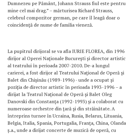
Dumnezeu pe Pământ, Johann Strauss fiul este pentru
mine cel mai drag.” – mărturisea Richard Strauss,
celebrul compozitor german, pe care îl leagă doar o
coincidență de nume de familia vieneză.
La pupitrul dirijoral se va afla IURIE FLOREA, din 1996
dirijor al Operei Naţionale Bucureşti și director artistic
al teatrului în perioada 2007-2010. De-a lungul
carierei, a fost dirijor al Teatrului Naţional de Operă şi
Balet din Chişinău (1989-1996) - unde a ocupat și
poziția de director artistic în perioada 1993-1996 – a
dirijat la Teatrul Naţional de Operă şi Balet Oleg
Danovski din Constanţa (1992-1993) şi a colaborat cu
numeroase orchestre din ţară şi din străinătate. A
întreprins turnee în Ucraina, Rusia, Belarus, Lituania,
Belgia, Italia, Spania, Portugalia, Franţa, China, Olanda
ș.a., unde a dirijat concerte de muzică de operă, cu