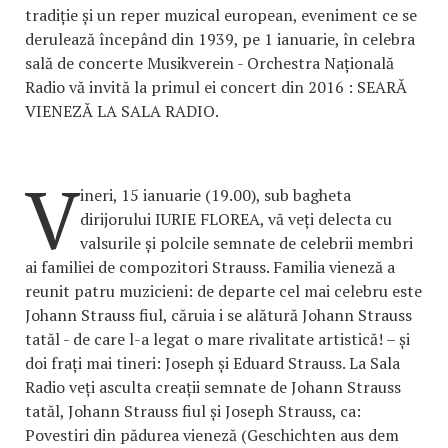
tradiție și un reper muzical european, eveniment ce se
derulează începând din 1939, pe 1 ianuarie, în celebra
sală de concerte Musikverein - Orchestra Națională
Radio vă invită la primul ei concert din 2016 : SEARĂ
VIENEZĂ LA SALA RADIO.
V
ineri, 15 ianuarie (19.00), sub bagheta
dirijorului IURIE FLOREA, vă veți delecta cu
valsurile și polcile semnate de celebrii membri
ai familiei de compozitori Strauss. Familia vieneză a
reunit patru muzicieni: de departe cel mai celebru este
Johann Strauss fiul, căruia i se alătură Johann Strauss
tatăl - de care l-a legat o mare rivalitate artistică! – și
doi frați mai tineri: Joseph și Eduard Strauss. La Sala
Radio veți asculta creații semnate de Johann Strauss
tatăl, Johann Strauss fiul și Joseph Strauss, ca:
Povestiri din pădurea vieneză (Geschichten aus dem