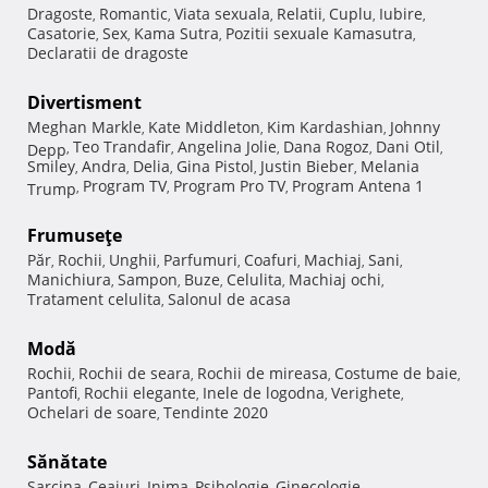
Dragoste
Romantic
Viata sexuala
Relatii
Cuplu
Iubire
,
,
,
,
,
,
Casatorie
Sex
Kama Sutra
Pozitii sexuale Kamasutra
,
,
,
,
Declaratii de dragoste
Divertisment
Meghan Markle
Kate Middleton
Kim Kardashian
Johnny
,
,
,
Teo Trandafir
Angelina Jolie
Dana Rogoz
Dani Otil
Depp
,
,
,
,
,
Smiley
Andra
Delia
Gina Pistol
Justin Bieber
Melania
,
,
,
,
,
Program TV
Program Pro TV
Program Antena 1
Trump
,
,
,
Frumuseţe
Păr
Rochii
Unghii
Parfumuri
Coafuri
Machiaj
Sani
,
,
,
,
,
,
,
Manichiura
Sampon
Buze
Celulita
Machiaj ochi
,
,
,
,
,
Tratament celulita
Salonul de acasa
,
Modă
Rochii
Rochii de seara
Rochii de mireasa
Costume de baie
,
,
,
,
Pantofi
Rochii elegante
Inele de logodna
Verighete
,
,
,
,
Ochelari de soare
Tendinte 2020
,
Sănătate
Sarcina
Ceaiuri
Inima
Psihologie
Ginecologie
,
,
,
,
,