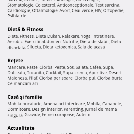
Stomatologie
Colesterol
Anticonceptionale
Test sarcina
,
,
,
,
Cardiologie
Oftalmologie
Avort
Ceai verde
HIV
Ortopedie
,
,
,
,
,
,
Psihiatrie
Dietă & Fitness
Diete
Fitness
Dieta Dukan
Relaxare
Yoga
Intretinere
,
,
,
,
,
,
Aerobic
Exercitii abdomen
Nutritie
Dieta de slabit
Dieta
,
,
,
,
Silueta
Dieta ketogenica
Sala de acasa
disociata
,
,
,
Reţete
Mancare
Paste
Ciorba
Peste
Sos
Salata
Cafea
Supa
,
,
,
,
,
,
,
,
Dulceata
Tocanita
Cocktail
Supa crema
Aperitive
Desert
,
,
,
,
,
,
Maioneza
Pilaf
Ciorba perisoare
Ciorba pui
Ciorba burta
,
,
,
,
,
Ce mancam azi
Casă şi familie
Mobila bucatarie
Amenajari interioare
Mobila
Canapele
,
,
,
,
Dormitoare
Design interior
Parenting
Jurnal de mama
,
,
,
Gravide
Femei curajoase
Autism
singura
,
,
,
Actualitate