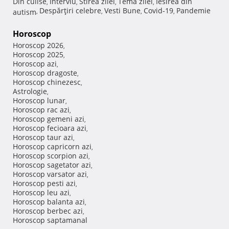
Din culise
Interviu
Stirea zilei
Tema zilei
Iesirea din
,
,
,
,
Despărţiri celebre
Vesti Bune
Covid-19
Pandemie
autism
,
,
,
,
Horoscop
Horoscop 2026
,
Horoscop 2025
,
Horoscop azi
,
Horoscop dragoste
,
Horoscop chinezesc
,
Astrologie
,
Horoscop lunar
,
Horoscop rac azi
,
Horoscop gemeni azi
,
Horoscop fecioara azi
,
Horoscop taur azi
,
Horoscop capricorn azi
,
Horoscop scorpion azi
,
Horoscop sagetator azi
,
Horoscop varsator azi
,
Horoscop pesti azi
,
Horoscop leu azi
,
Horoscop balanta azi
,
Horoscop berbec azi
,
Horoscop saptamanal