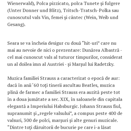
Wienerwald), Polca pizzicato, polca Tunete şi fulgere
(Unter Donner und Blitz), Tritsch-Tratsch-Polka sau
cunoscutul vals Vin, femei şi cântec (Wein, Weib und
Gesang).
Seara se va încheia desigur cu două “hit-uri” care nu
mai au nevoie de nici o prezentare: Dunărea Albastră -
cel mai cunoscut vals al tuturor timpurilor, considerat
un al doilea imn al Austriei - și Marșul lui Radetzky.
Muzica familiei Strauss a caracterizat o epocă de aur:
dacă în anii ‘60 toți tinerii ascultau Beatles, muzica
plină de farmec a familiei Strauss era auzită peste tot
în a doua jumătate a sec. XIX, în saloanele din capitala
elegantă a Imperiului Habsburgic. Johann Strauss fiul,
supranumit și „regele valsului”, a compus peste 400 de
valsuri, 300 de polci, marșuri și alte genuri muzicale.
“Dintre toți dăruitorii de bucurie pe care i-a lăsat