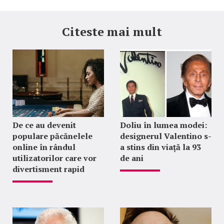
Citeste mai mult
De ce au devenit
Doliu în lumea modei:
populare păcănelele
designerul Valentino s-
online în rândul
a stins din viață la 93
utilizatorilor care vor
de ani
divertisment rapid