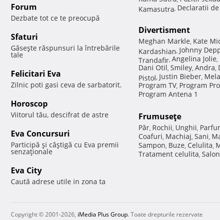
Forum
Declaratii d
Kamasutra
,
Dezbate tot ce te preocupă
Divertisment
Sfaturi
Meghan Markle
Kate Mi
,
Găseşte răspunsuri la întrebările
Johnny Dep
Kardashian
,
tale
Angelina Jolie
Trandafir
,
,
Dani Otil
Smiley
Andra
,
,
,
Felicitari Eva
Justin Bieber
Mela
Pistol
,
,
Zilnic poti gasi ceva de sarbatorit.
Program TV
Program Pro
,
Program Antena 1
Horoscop
Viitorul tău, descifrat de astre
Frumuseţe
Păr
Rochii
Unghii
Parfu
,
,
,
Eva Concursuri
Coafuri
Machiaj
Sani
Ma
,
,
,
Participă şi câştigă cu Eva premii
Sampon
Buze
Celulita
M
,
,
,
senzaţionale
Tratament celulita
Salon
,
Eva City
Caută adrese utile in zona ta
Copyright © 2001-2026,
iMedia Plus Group
. Toate drepturile rezervate