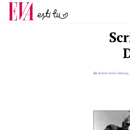
și 60 de ani. De ce te t
Carieră
pe măsură ce înaintez
Actualitate
Scr
D
de
Ileana Voicu Ghinea
,