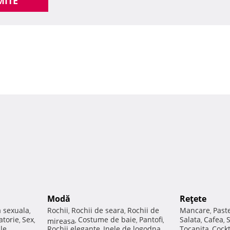
MITE
Modă
Reţete
a sexuala
Rochii
Rochii de seara
Rochii de
Mancare
Past
,
,
,
,
atorie
Sex
Costume de baie
Pantofi
Salata
Cafea
,
,
mireasa
,
,
,
,
,
ale
Rochii elegante
Inele de logodna
Tocanita
Cockt
,
,
,