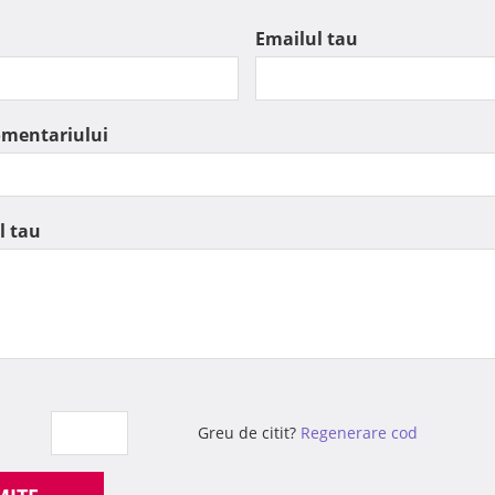
Emailul tau
omentariului
l tau
Greu de citit?
Regenerare cod