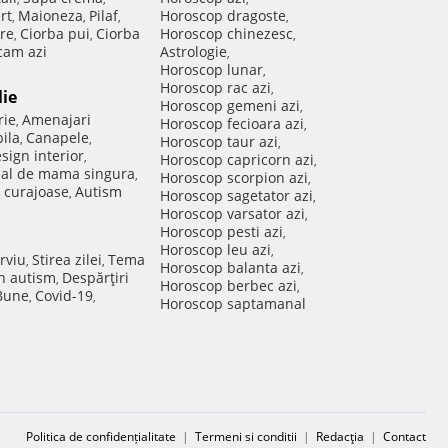
rt
Maioneza
Pilaf
Horoscop dragoste
,
,
,
,
re
Ciorba pui
Ciorba
Horoscop chinezesc
,
,
,
am azi
Astrologie
,
Horoscop lunar
,
Horoscop rac azi
,
lie
Horoscop gemeni azi
,
rie
Amenajari
,
Horoscop fecioara azi
,
ila
Canapele
,
,
Horoscop taur azi
,
sign interior
,
Horoscop capricorn azi
,
nal de mama singura
,
Horoscop scorpion azi
,
 curajoase
Autism
,
Horoscop sagetator azi
,
Horoscop varsator azi
,
Horoscop pesti azi
,
Horoscop leu azi
,
rviu
Stirea zilei
Tema
,
,
Horoscop balanta azi
,
in autism
Despărţiri
,
Horoscop berbec azi
,
 Bune
Covid-19
,
,
Horoscop saptamanal
Politica de confidențialitate
|
Termeni si conditii
|
Redacţia
|
Contact