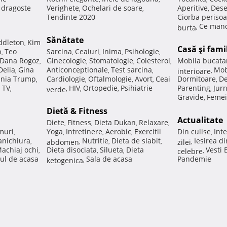
e dragoste
Verighete
Ochelari de soare
Aperitive
Dese
,
,
,
Tendinte 2020
Ciorba perisoa
Ce manc
burta
,
Sănătate
ddleton
Kim
,
Casă şi fami
p
Teo
Sarcina
Ceaiuri
Inima
Psihologie
,
,
,
,
,
Dana Rogoz
Ginecologie
Stomatologie
Colesterol
Mobila bucata
,
,
,
,
Delia
Gina
Anticonceptionale
Test sarcina
Mob
,
,
,
interioare
,
nia Trump
Cardiologie
Oftalmologie
Avort
Ceai
Dormitoare
De
,
,
,
,
,
 TV
HIV
Ortopedie
Psihiatrie
Parenting
Jur
,
verde
,
,
,
,
Gravide
Femei
,
Dietă & Fitness
Actualitate
Diete
Fitness
Dieta Dukan
Relaxare
,
,
,
,
muri
Yoga
Intretinere
Aerobic
Exercitii
Din culise
Inte
,
,
,
,
,
nichiura
Nutritie
Dieta de slabit
Iesirea d
,
abdomen
,
,
,
zilei
,
achiaj ochi
Dieta disociata
Silueta
Dieta
Vesti
,
,
,
celebre
,
ul de acasa
Sala de acasa
Pandemie
ketogenica
,