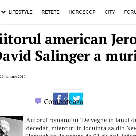
rezești mai des
Cât durează, cum te pregătești și cât
i în vârstă
de dureroasă este investigația
LIFESTYLE
RETETE
HOROSCOP
CITY
FOR
iitorul american Je
avid Salinger a mur
 29 Ianuarie 2010
Comenteaza
Autorul romanului "De veghe in lanul d
decedat, miercuri in locuinta sa din Ne