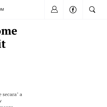
Nu ai cont?
Inregistreaza-
UM
rome
it
e secara" a
w