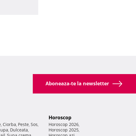
Aboneaza-te la newsletter
Horoscop
e
Ciorba
Peste
Sos
Horoscop 2026
,
,
,
,
,
Supa
Dulceata
Horoscop 2025
,
,
,
ail
Supa crema
Horoscop azi
,
,
,