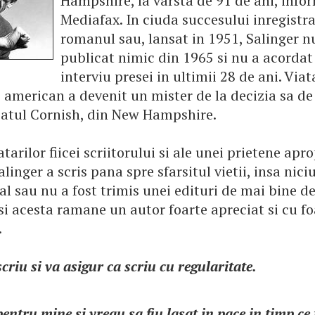
Hampshire, la varsta de 91 de ani, inf
Mediafax. In ciuda succesului inregistra
romanul sau, lansat in 1951, Salinger n
publicat nimic din 1965 si nu a acordat
interviu presei in ultimii 28 de ani. Viat
i american a devenit un mister de la decizia sa de
 satul Cornish, din New Hampshire.
atarilor fiicei scriitorului si ale unei prietene apr
alinger a scris pana spre sfarsitul vietii, insa nici
l sau nu a fost trimis unei edituri de mai bine d
si acesta ramane un autor foarte apreciat si cu fo
.
scriu si va asigur ca scriu cu regularitate.
pentru mine si vreau sa fiu lasat in pace in timp ce 