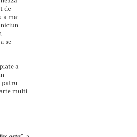
ormeaza
t de
u a mai
 niciun
a
 a se
opiate a
un
e patru
arte multi
fac asta"
, a