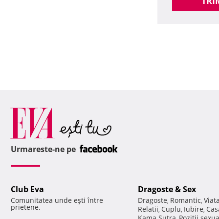
TRI
Urmareste-ne pe
Club Eva
Dragoste & Sex
Comunitatea unde eşti între
Dragoste
Romantic
Viat
,
,
prietene.
Relatii
Cuplu
Iubire
Cas
,
,
,
Kama Sutra
Pozitii sexu
,