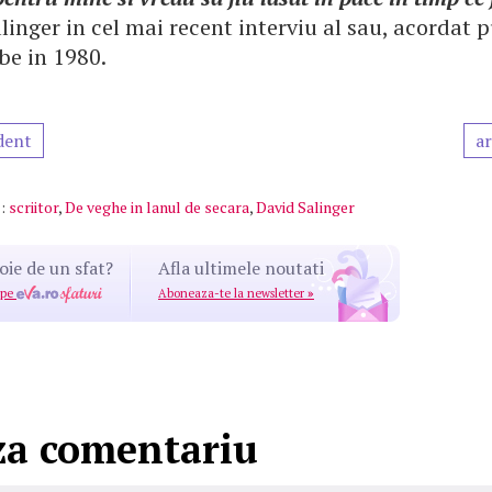
linger in cel mai recent interviu al sau, acordat p
be in 1980.
dent
ar
:
scriitor
,
De veghe in lanul de secara
,
David Salinger
oie de un sfat?
Afla ultimele noutati
 pe
Aboneaza-te la newsletter
»
za comentariu