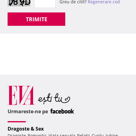
Greu de citit?
Regenerare cod
TRIMITE
Urmareste-ne pe
Dragoste & Sex
Dragoste
Romantic
Viata sexuala
Relatii
Cuplu
Iubire
,
,
,
,
,
,