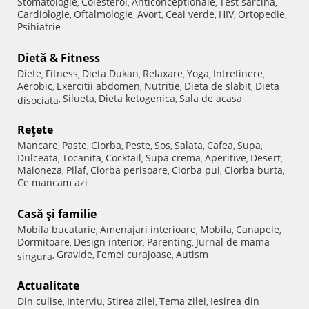
Stomatologie
Colesterol
Anticonceptionale
Test sarcina
,
,
,
,
Cardiologie
Oftalmologie
Avort
Ceai verde
HIV
Ortopedie
,
,
,
,
,
,
Psihiatrie
Dietă & Fitness
Diete
Fitness
Dieta Dukan
Relaxare
Yoga
Intretinere
,
,
,
,
,
,
Aerobic
Exercitii abdomen
Nutritie
Dieta de slabit
Dieta
,
,
,
,
Silueta
Dieta ketogenica
Sala de acasa
disociata
,
,
,
Reţete
Mancare
Paste
Ciorba
Peste
Sos
Salata
Cafea
Supa
,
,
,
,
,
,
,
,
Dulceata
Tocanita
Cocktail
Supa crema
Aperitive
Desert
,
,
,
,
,
,
Maioneza
Pilaf
Ciorba perisoare
Ciorba pui
Ciorba burta
,
,
,
,
,
Ce mancam azi
Casă şi familie
Mobila bucatarie
Amenajari interioare
Mobila
Canapele
,
,
,
,
Dormitoare
Design interior
Parenting
Jurnal de mama
,
,
,
Gravide
Femei curajoase
Autism
singura
,
,
,
Actualitate
Din culise
Interviu
Stirea zilei
Tema zilei
Iesirea din
,
,
,
,