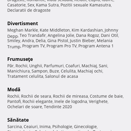
Casatorie
Sex
Kama Sutra
Pozitii sexuale Kamasutra
,
,
,
,
Declaratii de dragoste
Divertisment
Meghan Markle
Kate Middleton
Kim Kardashian
Johnny
,
,
,
Teo Trandafir
Angelina Jolie
Dana Rogoz
Dani Otil
Depp
,
,
,
,
,
Smiley
Andra
Delia
Gina Pistol
Justin Bieber
Melania
,
,
,
,
,
Program TV
Program Pro TV
Program Antena 1
Trump
,
,
,
Frumuseţe
Păr
Rochii
Unghii
Parfumuri
Coafuri
Machiaj
Sani
,
,
,
,
,
,
,
Manichiura
Sampon
Buze
Celulita
Machiaj ochi
,
,
,
,
,
Tratament celulita
Salonul de acasa
,
Modă
Rochii
Rochii de seara
Rochii de mireasa
Costume de baie
,
,
,
,
Pantofi
Rochii elegante
Inele de logodna
Verighete
,
,
,
,
Ochelari de soare
Tendinte 2020
,
Sănătate
Sarcina
Ceaiuri
Inima
Psihologie
Ginecologie
,
,
,
,
,