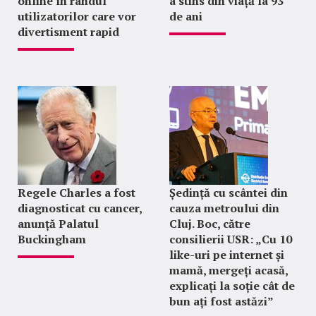
online în rândul
a stins din viață la 93
utilizatorilor care vor
de ani
divertisment rapid
Regele Charles a fost
Ședință cu scântei din
diagnosticat cu cancer,
cauza metroului din
anunță Palatul
Cluj. Boc, către
Buckingham
consilierii USR: „Cu 10
like-uri pe internet și
mamă, mergeți acasă,
explicați la soție cât de
bun ați fost astăzi”