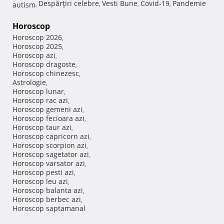
Despărţiri celebre
Vesti Bune
Covid-19
Pandemie
autism
,
,
,
,
Horoscop
Horoscop 2026
,
Horoscop 2025
,
Horoscop azi
,
Horoscop dragoste
,
Horoscop chinezesc
,
Astrologie
,
Horoscop lunar
,
Horoscop rac azi
,
Horoscop gemeni azi
,
Horoscop fecioara azi
,
Horoscop taur azi
,
Horoscop capricorn azi
,
Horoscop scorpion azi
,
Horoscop sagetator azi
,
Horoscop varsator azi
,
Horoscop pesti azi
,
Horoscop leu azi
,
Horoscop balanta azi
,
Horoscop berbec azi
,
Horoscop saptamanal