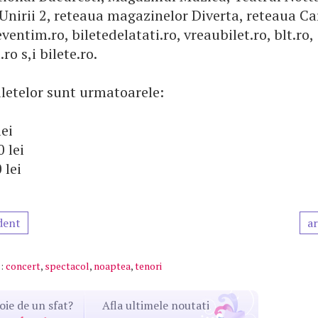
nirii 2, reteaua magazinelor Diverta, reteaua Car
eventim.ro, biletedelatati.ro, vreaubilet.ro, blt.ro,
ro s,i bilete.ro.
iletelor sunt urmatoarele:
lei
0 lei
 lei
dent
ar
:
concert
,
spectacol
,
noaptea
,
tenori
oie de un sfat?
Afla ultimele noutati