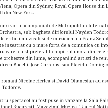
Viena, Opera din Sydney, Royal Opera House din 
ll din New York.
enori vor fi acompaniati de Metropolitan Internat
rchestra, sub bagheta dirijorului Nayden Todoro
e criticii muzicali si de muzicieni cu Franz Schu
e inzestrat cu o mare forta de a comunica cu inte
u care a fost preferat la pupitrul unora din cele
se orchestre din lume, acompaniind artisti de re
reea Bocelli, Jose Carreras, sau Placido Domingo
ii romani Nicolae Herlea si David Ohanesian au as
i Todorov.
ntru spectacol au fost puse in vanzare la Sala Pal
tional Bucuresti, Magazinul Muzica, Teatrul Notta