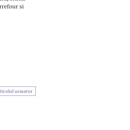
refour si
ticolul urmator