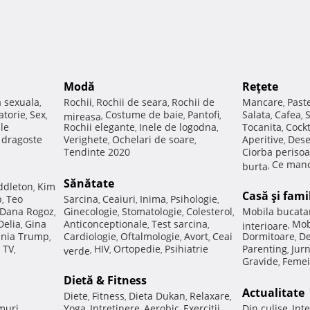
Modă
Reţete
a sexuala
Rochii
Rochii de seara
Rochii de
Mancare
Past
,
,
,
,
atorie
Sex
Costume de baie
Pantofi
Salata
Cafea
,
,
mireasa
,
,
,
,
,
ale
Rochii elegante
Inele de logodna
Tocanita
Cockt
,
,
,
e dragoste
Verighete
Ochelari de soare
Aperitive
Dese
,
,
,
Tendinte 2020
Ciorba perisoa
Ce manc
burta
,
Sănătate
ddleton
Kim
,
Casă şi fami
p
Teo
Sarcina
Ceaiuri
Inima
Psihologie
,
,
,
,
,
Dana Rogoz
Ginecologie
Stomatologie
Colesterol
Mobila bucata
,
,
,
,
Delia
Gina
Anticonceptionale
Test sarcina
Mob
,
,
,
interioare
,
nia Trump
Cardiologie
Oftalmologie
Avort
Ceai
Dormitoare
De
,
,
,
,
,
 TV
HIV
Ortopedie
Psihiatrie
Parenting
Jur
,
verde
,
,
,
,
Gravide
Femei
,
Dietă & Fitness
Actualitate
Diete
Fitness
Dieta Dukan
Relaxare
,
,
,
,
muri
Yoga
Intretinere
Aerobic
Exercitii
Din culise
Inte
,
,
,
,
,