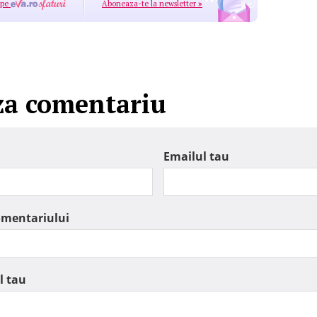
 pe
Aboneaza-te la newsletter
»
za comentariu
Emailul tau
omentariului
l tau