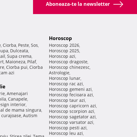
Aboneaza-te la newsletter
Horoscop
e
Ciorba
Peste
Sos
Horoscop 2026
,
,
,
,
,
Supa
Dulceata
Horoscop 2025
,
,
,
ail
Supa crema
Horoscop azi
,
,
,
rt
Maioneza
Pilaf
Horoscop dragoste
,
,
,
,
re
Ciorba pui
Ciorba
Horoscop chinezesc
,
,
,
am azi
Astrologie
,
Horoscop lunar
,
Horoscop rac azi
,
lie
Horoscop gemeni azi
,
rie
Amenajari
,
Horoscop fecioara azi
,
ila
Canapele
,
,
Horoscop taur azi
,
sign interior
,
Horoscop capricorn azi
,
nal de mama singura
,
Horoscop scorpion azi
,
 curajoase
Autism
,
Horoscop sagetator azi
,
Horoscop varsator azi
,
Horoscop pesti azi
,
Horoscop leu azi
,
rviu
Stirea zilei
Tema
,
,