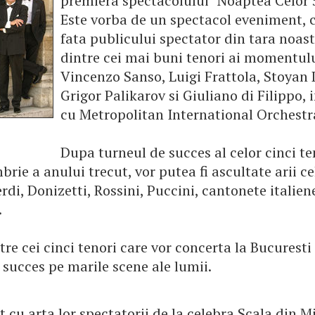
premiera spectacolului "Noaptea Celor 5
Este vorba de un spectacol eveniment, 
fata publicului spectator din tara noast
dintre cei mai buni tenori ai momentulu
Vincenzo Sanso, Luigi Frattola, Stoyan 
Grigor Palikarov si Giuliano di Filippo,
cu Metropolitan International Orchestr
Dupa turneul de succes al celor cinci te
rie a anului trecut, vor putea fi ascultate arii c
rdi, Donizetti, Rossini, Puccini, cantonete italien
.
tre cei cinci tenori care vor concerta la Bucuresti
succes pe marile scene ale lumii.
 cu arta lor spectatorii de la celebra Scala din M