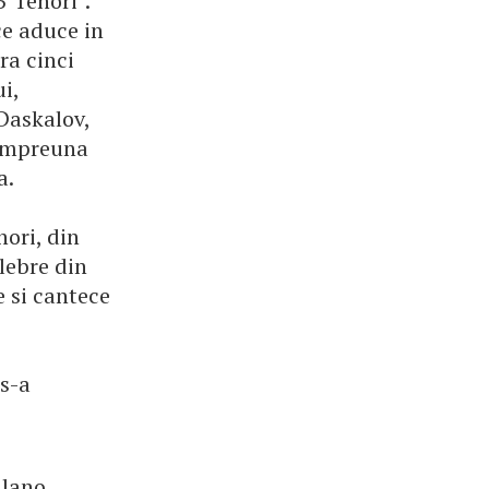
 Tenori".
ce aduce in
ra cinci
i,
Daskalov,
 impreuna
a.
nori, din
elebre din
e si cantece
 s-a
ilano,