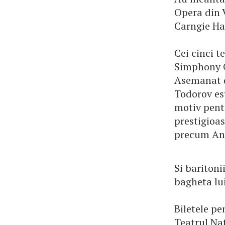
Opera din 
Carngie Ha
Cei cinci t
Simphony O
Asemanat d
Todorov est
motiv pentr
prestigioa
precum And
Si bariton
bagheta lu
Biletele pe
Teatrul Na