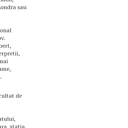
Londra sau
ional
v.
bert,
rpretii,
 mai
nume,
.
cultat de
atului,
ra, statia