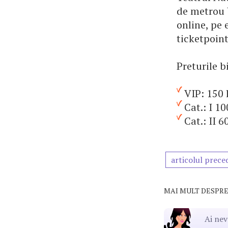
de metrou U
online, pe 
ticketpoint.
Preturile b
VIP: 150 
Cat.: I 10
Cat.: II 60
articolul prece
MAI MULT DESPRE
Ai nev