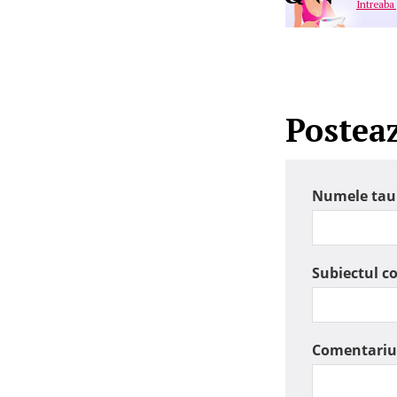
Intreaba
Postea
Numele tau
Subiectul c
Comentariu