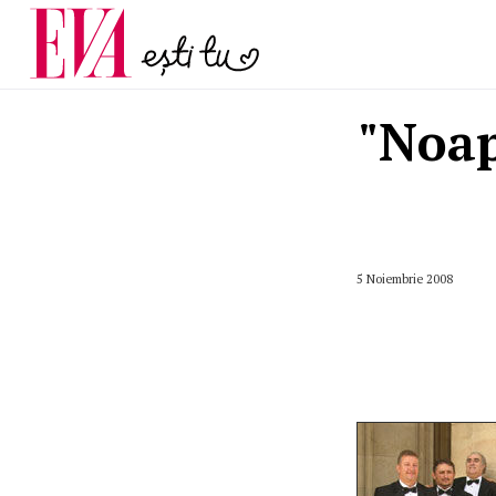
și 60 de ani. De ce te t
Carieră
pe măsură ce înaintez
Actualitate
"Noap
5 Noiembrie 2008