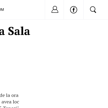
Nu ai cont?
Inregistreaza-
UM
a Sala
de la ora
a avea loc