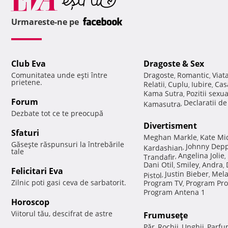
Urmareste-ne pe
Club Eva
Dragoste & Sex
Comunitatea unde eşti între
Dragoste
Romantic
Viat
,
,
prietene.
Relatii
Cuplu
Iubire
Cas
,
,
,
Kama Sutra
Pozitii sexu
,
Forum
Declaratii d
Kamasutra
,
Dezbate tot ce te preocupă
Divertisment
Sfaturi
Meghan Markle
Kate Mi
,
Găseşte răspunsuri la întrebările
Johnny Dep
Kardashian
,
tale
Angelina Jolie
Trandafir
,
,
Dani Otil
Smiley
Andra
,
,
,
Felicitari Eva
Justin Bieber
Mela
Pistol
,
,
Zilnic poti gasi ceva de sarbatorit.
Program TV
Program Pro
,
Program Antena 1
Horoscop
Viitorul tău, descifrat de astre
Frumuseţe
Păr
Rochii
Unghii
Parfu
,
,
,