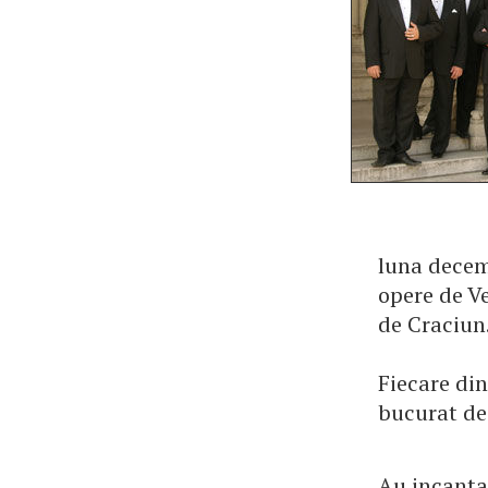
luna decemb
opere de Ve
de Craciun
Fiecare din
bucurat de 
Au incantat