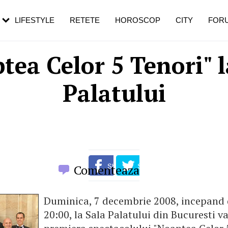
rezești mai des
Cât durează, cum te pregătești și cât
i în vârstă
de dureroasă este investigația
LIFESTYLE
RETETE
HOROSCOP
CITY
FOR
tea Celor 5 Tenori" l
Palatului
Comenteaza
Duminica, 7 decembrie 2008, incepand 
20:00, la Sala Palatului din Bucuresti v