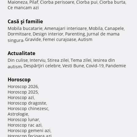
Maioneza
Pilaf
Ciorba perisoare
Ciorba pui
Ciorba burta
,
,
,
,
,
Ce mancam azi
Casă şi familie
Mobila bucatarie
Amenajari interioare
Mobila
Canapele
,
,
,
,
Dormitoare
Design interior
Parenting
Jurnal de mama
,
,
,
Gravide
Femei curajoase
Autism
singura
,
,
,
Actualitate
Din culise
Interviu
Stirea zilei
Tema zilei
Iesirea din
,
,
,
,
Despărţiri celebre
Vesti Bune
Covid-19
Pandemie
autism
,
,
,
,
Horoscop
Horoscop 2026
,
Horoscop 2025
,
Horoscop azi
,
Horoscop dragoste
,
Horoscop chinezesc
,
Astrologie
,
Horoscop lunar
,
Horoscop rac azi
,
Horoscop gemeni azi
,
Horoscop fecioara azi
,