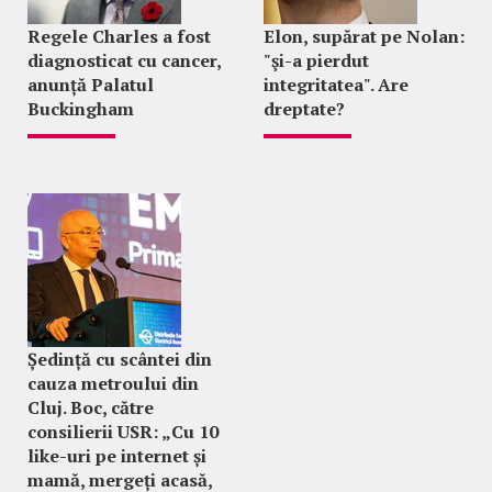
Regele Charles a fost
Elon, supărat pe Nolan:
diagnosticat cu cancer,
"şi-a pierdut
anunță Palatul
integritatea". Are
Buckingham
dreptate?
Ședință cu scântei din
cauza metroului din
Cluj. Boc, către
consilierii USR: „Cu 10
like-uri pe internet și
mamă, mergeți acasă,