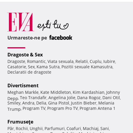
Urmareste-ne pe
Dragoste & Sex
Dragoste
Romantic
Viata sexuala
Relatii
Cuplu
Iubire
,
,
,
,
,
,
Casatorie
Sex
Kama Sutra
Pozitii sexuale Kamasutra
,
,
,
,
Declaratii de dragoste
Divertisment
Meghan Markle
Kate Middleton
Kim Kardashian
Johnny
,
,
,
Teo Trandafir
Angelina Jolie
Dana Rogoz
Dani Otil
Depp
,
,
,
,
,
Smiley
Andra
Delia
Gina Pistol
Justin Bieber
Melania
,
,
,
,
,
Program TV
Program Pro TV
Program Antena 1
Trump
,
,
,
Frumuseţe
Păr
Rochii
Unghii
Parfumuri
Coafuri
Machiaj
Sani
,
,
,
,
,
,
,