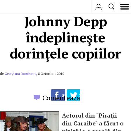
Inregistreaza
Johnny Depp
îndeplineşte
dorinţele copiilor
de
Georgiana Dorobanţu
, 8 Octombrie 2010
Comenteaza
Actorul din "Piraţii
din Caraibe" a făcut o