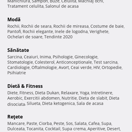
Manichiura
Sampon
Buze
Celulita
Machiaj ochi
,
,
,
,
,
Tratament celulita
Salonul de acasa
,
Modă
Rochii
Rochii de seara
Rochii de mireasa
Costume de baie
,
,
,
,
Pantofi
Rochii elegante
Inele de logodna
Verighete
,
,
,
,
Ochelari de soare
Tendinte 2020
,
Sănătate
Sarcina
Ceaiuri
Inima
Psihologie
Ginecologie
,
,
,
,
,
Stomatologie
Colesterol
Anticonceptionale
Test sarcina
,
,
,
,
Cardiologie
Oftalmologie
Avort
Ceai verde
HIV
Ortopedie
,
,
,
,
,
,
Psihiatrie
Dietă & Fitness
Diete
Fitness
Dieta Dukan
Relaxare
Yoga
Intretinere
,
,
,
,
,
,
Aerobic
Exercitii abdomen
Nutritie
Dieta de slabit
Dieta
,
,
,
,
Silueta
Dieta ketogenica
Sala de acasa
disociata
,
,
,
Reţete
Mancare
Paste
Ciorba
Peste
Sos
Salata
Cafea
Supa
,
,
,
,
,
,
,
,
Dulceata
Tocanita
Cocktail
Supa crema
Aperitive
Desert
,
,
,
,
,
,