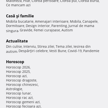
Maioneza
Pilaf
Ciorba perisoare
Ciorba pui
Ciorba burta
,
,
,
,
,
Ce mancam azi
Casă şi familie
Mobila bucatarie
Amenajari interioare
Mobila
Canapele
,
,
,
,
Dormitoare
Design interior
Parenting
Jurnal de mama
,
,
,
Gravide
Femei curajoase
Autism
singura
,
,
,
Actualitate
Din culise
Interviu
Stirea zilei
Tema zilei
Iesirea din
,
,
,
,
Despărţiri celebre
Vesti Bune
Covid-19
Pandemie
autism
,
,
,
,
Horoscop
Horoscop 2026
,
Horoscop 2025
,
Horoscop azi
,
Horoscop dragoste
,
Horoscop chinezesc
,
Astrologie
,
Horoscop lunar
,
Horoscop rac azi
,
Horoscop gemeni azi
,
Horoscop fecioara azi
,