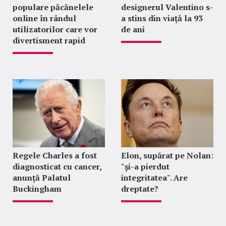
populare păcănelele
designerul Valentino s-
online în rândul
a stins din viață la 93
utilizatorilor care vor
de ani
divertisment rapid
Regele Charles a fost
Elon, supărat pe Nolan:
diagnosticat cu cancer,
"şi-a pierdut
anunță Palatul
integritatea". Are
Buckingham
dreptate?