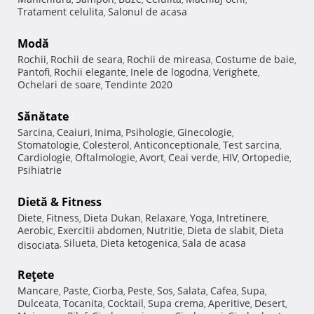
Tratament celulita
Salonul de acasa
,
Modă
Rochii
Rochii de seara
Rochii de mireasa
Costume de baie
,
,
,
,
Pantofi
Rochii elegante
Inele de logodna
Verighete
,
,
,
,
Ochelari de soare
Tendinte 2020
,
Sănătate
Sarcina
Ceaiuri
Inima
Psihologie
Ginecologie
,
,
,
,
,
Stomatologie
Colesterol
Anticonceptionale
Test sarcina
,
,
,
,
Cardiologie
Oftalmologie
Avort
Ceai verde
HIV
Ortopedie
,
,
,
,
,
,
Psihiatrie
Dietă & Fitness
Diete
Fitness
Dieta Dukan
Relaxare
Yoga
Intretinere
,
,
,
,
,
,
Aerobic
Exercitii abdomen
Nutritie
Dieta de slabit
Dieta
,
,
,
,
Silueta
Dieta ketogenica
Sala de acasa
disociata
,
,
,
Reţete
Mancare
Paste
Ciorba
Peste
Sos
Salata
Cafea
Supa
,
,
,
,
,
,
,
,
Dulceata
Tocanita
Cocktail
Supa crema
Aperitive
Desert
,
,
,
,
,
,