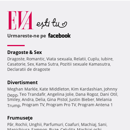
Urmareste-ne pe
Dragoste & Sex
Dragoste
Romantic
Viata sexuala
Relatii
Cuplu
Iubire
,
,
,
,
,
,
Casatorie
Sex
Kama Sutra
Pozitii sexuale Kamasutra
,
,
,
,
Declaratii de dragoste
Divertisment
Meghan Markle
Kate Middleton
Kim Kardashian
Johnny
,
,
,
Teo Trandafir
Angelina Jolie
Dana Rogoz
Dani Otil
Depp
,
,
,
,
,
Smiley
Andra
Delia
Gina Pistol
Justin Bieber
Melania
,
,
,
,
,
Program TV
Program Pro TV
Program Antena 1
Trump
,
,
,
Frumuseţe
Păr
Rochii
Unghii
Parfumuri
Coafuri
Machiaj
Sani
,
,
,
,
,
,
,
Manichiura
Sampon
Buze
Celulita
Machiaj ochi
,
,
,
,
,