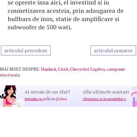
se opreste insa aici, el investind si in
cosmetizarea acesteia, prin adaugarea de
bullbars de inox, statie de amplificare si
subwoofer de 500 wati.
articolul precedent
articolul urmator
MAI MULT DESPRE:
Haiducii
,
Cristi
,
Chevrolet Captiva
,
campanie
electorala
Ai nevoie de un sfat?
Afla ultimele noutati
Intreaba pe
Aboneaza-te la newsletter
»