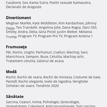
Casatorie
Sex
Kama Sutra
Pozitii sexuale Kamasutra
,
,
,
,
Declaratii de dragoste
Divertisment
Meghan Markle
Kate Middleton
Kim Kardashian
Johnny
,
,
,
Teo Trandafir
Angelina Jolie
Dana Rogoz
Dani Otil
Depp
,
,
,
,
,
Smiley
Andra
Delia
Gina Pistol
Justin Bieber
Melania
,
,
,
,
,
Program TV
Program Pro TV
Program Antena 1
Trump
,
,
,
Frumuseţe
Păr
Rochii
Unghii
Parfumuri
Coafuri
Machiaj
Sani
,
,
,
,
,
,
,
Manichiura
Sampon
Buze
Celulita
Machiaj ochi
,
,
,
,
,
Tratament celulita
Salonul de acasa
,
Modă
Rochii
Rochii de seara
Rochii de mireasa
Costume de baie
,
,
,
,
Pantofi
Rochii elegante
Inele de logodna
Verighete
,
,
,
,
Ochelari de soare
Tendinte 2020
,
Sănătate
Sarcina
Ceaiuri
Inima
Psihologie
Ginecologie
,
,
,
,
,
Stomatologie
Colesterol
Anticonceptionale
Test sarcina
,
,
,
,