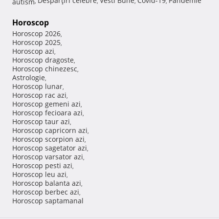
Despărţiri celebre
Vesti Bune
Covid-19
Pandemie
autism
,
,
,
,
Horoscop
Horoscop 2026
,
Horoscop 2025
,
Horoscop azi
,
Horoscop dragoste
,
Horoscop chinezesc
,
Astrologie
,
Horoscop lunar
,
Horoscop rac azi
,
Horoscop gemeni azi
,
Horoscop fecioara azi
,
Horoscop taur azi
,
Horoscop capricorn azi
,
Horoscop scorpion azi
,
Horoscop sagetator azi
,
Horoscop varsator azi
,
Horoscop pesti azi
,
Horoscop leu azi
,
Horoscop balanta azi
,
Horoscop berbec azi
,
Horoscop saptamanal