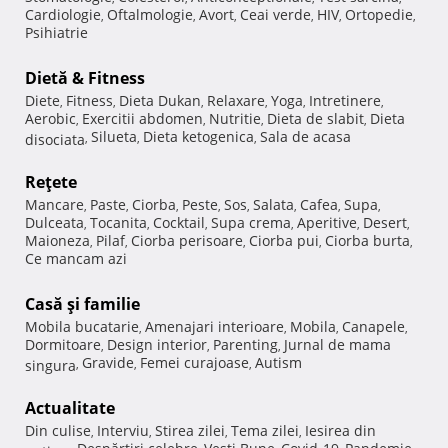
Cardiologie
Oftalmologie
Avort
Ceai verde
HIV
Ortopedie
,
,
,
,
,
,
Psihiatrie
Dietă & Fitness
Diete
Fitness
Dieta Dukan
Relaxare
Yoga
Intretinere
,
,
,
,
,
,
Aerobic
Exercitii abdomen
Nutritie
Dieta de slabit
Dieta
,
,
,
,
Silueta
Dieta ketogenica
Sala de acasa
disociata
,
,
,
Reţete
Mancare
Paste
Ciorba
Peste
Sos
Salata
Cafea
Supa
,
,
,
,
,
,
,
,
Dulceata
Tocanita
Cocktail
Supa crema
Aperitive
Desert
,
,
,
,
,
,
Maioneza
Pilaf
Ciorba perisoare
Ciorba pui
Ciorba burta
,
,
,
,
,
Ce mancam azi
Casă şi familie
Mobila bucatarie
Amenajari interioare
Mobila
Canapele
,
,
,
,
Dormitoare
Design interior
Parenting
Jurnal de mama
,
,
,
Gravide
Femei curajoase
Autism
singura
,
,
,
Actualitate
Din culise
Interviu
Stirea zilei
Tema zilei
Iesirea din
,
,
,
,