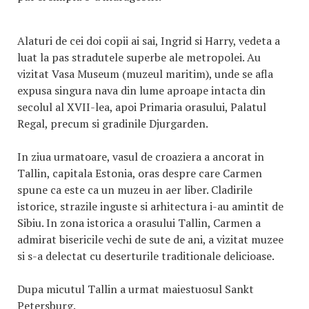
Alaturi de cei doi copii ai sai, Ingrid si Harry, vedeta a
luat la pas stradutele superbe ale metropolei. Au
vizitat Vasa Museum (muzeul maritim), unde se afla
expusa singura nava din lume aproape intacta din
secolul al XVII-lea, apoi Primaria orasului, Palatul
Regal, precum si gradinile Djurgarden.
In ziua urmatoare, vasul de croaziera a ancorat in
Tallin, capitala Estonia, oras despre care Carmen
spune ca este ca un muzeu in aer liber. Cladirile
istorice, strazile inguste si arhitectura i-au amintit de
Sibiu. In zona istorica a orasului Tallin, Carmen a
admirat bisericile vechi de sute de ani, a vizitat muzee
si s-a delectat cu deserturile traditionale delicioase.
Dupa micutul Tallin a urmat maiestuosul Sankt
Petersburg.