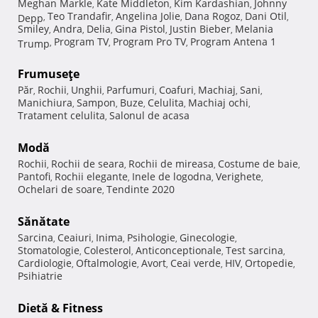
Meghan Markle
Kate Middleton
Kim Kardashian
Johnny
,
,
,
Teo Trandafir
Angelina Jolie
Dana Rogoz
Dani Otil
Depp
,
,
,
,
,
Smiley
Andra
Delia
Gina Pistol
Justin Bieber
Melania
,
,
,
,
,
Program TV
Program Pro TV
Program Antena 1
Trump
,
,
,
Frumuseţe
Păr
Rochii
Unghii
Parfumuri
Coafuri
Machiaj
Sani
,
,
,
,
,
,
,
Manichiura
Sampon
Buze
Celulita
Machiaj ochi
,
,
,
,
,
Tratament celulita
Salonul de acasa
,
Modă
Rochii
Rochii de seara
Rochii de mireasa
Costume de baie
,
,
,
,
Pantofi
Rochii elegante
Inele de logodna
Verighete
,
,
,
,
Ochelari de soare
Tendinte 2020
,
Sănătate
Sarcina
Ceaiuri
Inima
Psihologie
Ginecologie
,
,
,
,
,
Stomatologie
Colesterol
Anticonceptionale
Test sarcina
,
,
,
,
Cardiologie
Oftalmologie
Avort
Ceai verde
HIV
Ortopedie
,
,
,
,
,
,
Psihiatrie
Dietă & Fitness