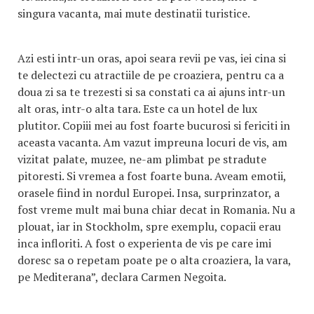
singura vacanta, mai mute destinatii turistice.
Azi esti intr-un oras, apoi seara revii pe vas, iei cina si
te delectezi cu atractiile de pe croaziera, pentru ca a
doua zi sa te trezesti si sa constati ca ai ajuns intr-un
alt oras, intr-o alta tara. Este ca un hotel de lux
plutitor. Copiii mei au fost foarte bucurosi si fericiti in
aceasta vacanta. Am vazut impreuna locuri de vis, am
vizitat palate, muzee, ne-am plimbat pe stradute
pitoresti. Si vremea a fost foarte buna. Aveam emotii,
orasele fiind in nordul Europei. Insa, surprinzator, a
fost vreme mult mai buna chiar decat in Romania. Nu a
plouat, iar in Stockholm, spre exemplu, copacii erau
inca infloriti. A fost o experienta de vis pe care imi
doresc sa o repetam poate pe o alta croaziera, la vara,
pe Mediterana”, declara Carmen Negoita.