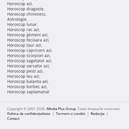
Horoscop azi
,
Horoscop dragoste
,
Horoscop chinezesc
,
Astrologie
,
Horoscop lunar
,
Horoscop rac azi
,
Horoscop gemeni azi
,
Horoscop fecioara azi
,
Horoscop taur azi
,
Horoscop capricorn azi
,
Horoscop scorpion azi
,
Horoscop sagetator azi
,
Horoscop varsator azi
,
Horoscop pesti azi
,
Horoscop leu azi
,
Horoscop balanta azi
,
Horoscop berbec azi
,
Horoscop saptamanal
Copyright © 2001-2026,
iMedia Plus Group
. Toate drepturile rezervate
Politica de confidențialitate
|
Termeni si conditii
|
Redacţia
|
Contact