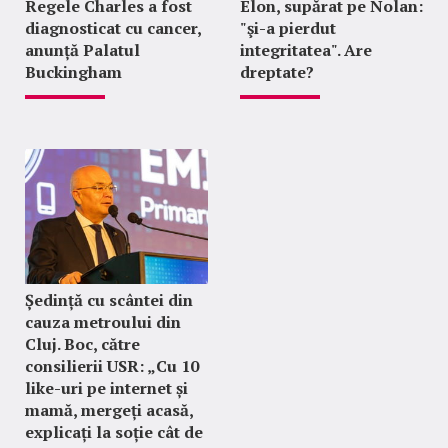
Regele Charles a fost
Elon, supărat pe Nolan:
diagnosticat cu cancer,
"şi-a pierdut
anunță Palatul
integritatea". Are
Buckingham
dreptate?
Ședință cu scântei din
cauza metroului din
Cluj. Boc, către
consilierii USR: „Cu 10
like-uri pe internet și
mamă, mergeți acasă,
explicați la soție cât de