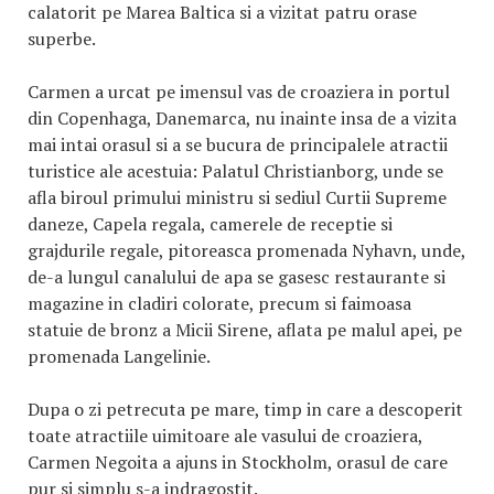
calatorit pe Marea Baltica si a vizitat patru orase
superbe.
Carmen a urcat pe imensul vas de croaziera in portul
din Copenhaga, Danemarca, nu inainte insa de a vizita
mai intai orasul si a se bucura de principalele atractii
turistice ale acestuia: Palatul Christianborg, unde se
afla biroul primului ministru si sediul Curtii Supreme
daneze, Capela regala, camerele de receptie si
grajdurile regale, pitoreasca promenada Nyhavn, unde,
de-a lungul canalului de apa se gasesc restaurante si
magazine in cladiri colorate, precum si faimoasa
statuie de bronz a Micii Sirene, aflata pe malul apei, pe
promenada Langelinie.
Dupa o zi petrecuta pe mare, timp in care a descoperit
toate atractiile uimitoare ale vasului de croaziera,
Carmen Negoita a ajuns in Stockholm, orasul de care
pur si simplu s-a indragostit.