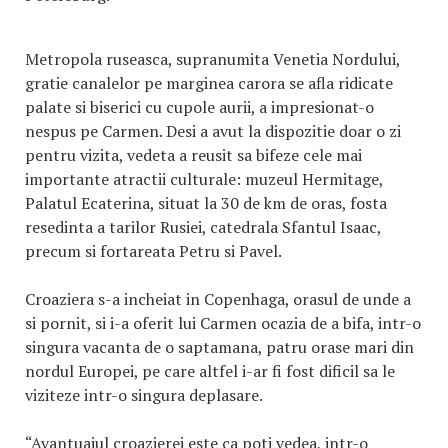
Metropola ruseasca, supranumita Venetia Nordului,
gratie canalelor pe marginea carora se afla ridicate
palate si biserici cu cupole aurii, a impresionat-o
nespus pe Carmen. Desi a avut la dispozitie doar o zi
pentru vizita, vedeta a reusit sa bifeze cele mai
importante atractii culturale: muzeul Hermitage,
Palatul Ecaterina, situat la 30 de km de oras, fosta
resedinta a tarilor Rusiei, catedrala Sfantul Isaac,
precum si fortareata Petru si Pavel.
Croaziera s-a incheiat in Copenhaga, orasul de unde a
si pornit, si i-a oferit lui Carmen ocazia de a bifa, intr-o
singura vacanta de o saptamana, patru orase mari din
nordul Europei, pe care altfel i-ar fi fost dificil sa le
viziteze intr-o singura deplasare.
“Avantuajul croazierei este ca poti vedea, intr-o