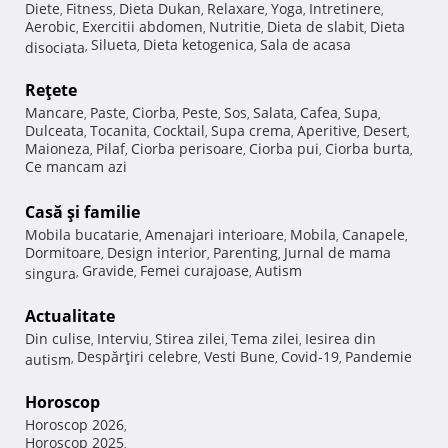
Diete
Fitness
Dieta Dukan
Relaxare
Yoga
Intretinere
,
,
,
,
,
,
Aerobic
Exercitii abdomen
Nutritie
Dieta de slabit
Dieta
,
,
,
,
Silueta
Dieta ketogenica
Sala de acasa
disociata
,
,
,
Reţete
Mancare
Paste
Ciorba
Peste
Sos
Salata
Cafea
Supa
,
,
,
,
,
,
,
,
Dulceata
Tocanita
Cocktail
Supa crema
Aperitive
Desert
,
,
,
,
,
,
Maioneza
Pilaf
Ciorba perisoare
Ciorba pui
Ciorba burta
,
,
,
,
,
Ce mancam azi
Casă şi familie
Mobila bucatarie
Amenajari interioare
Mobila
Canapele
,
,
,
,
Dormitoare
Design interior
Parenting
Jurnal de mama
,
,
,
Gravide
Femei curajoase
Autism
singura
,
,
,
Actualitate
Din culise
Interviu
Stirea zilei
Tema zilei
Iesirea din
,
,
,
,
Despărţiri celebre
Vesti Bune
Covid-19
Pandemie
autism
,
,
,
,
Horoscop
Horoscop 2026
,
Horoscop 2025
,