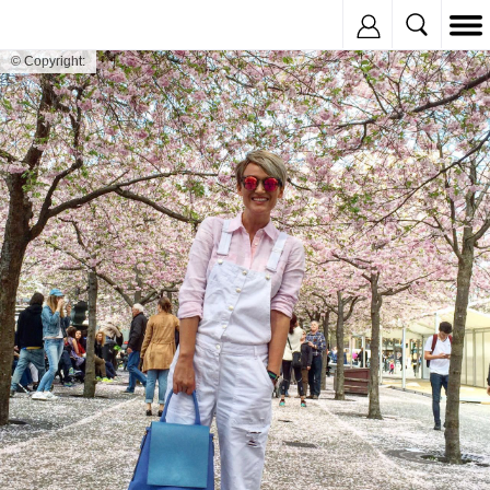
Inregistreaza
© Copyright: