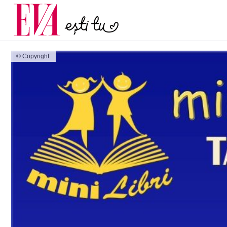
și 60 de ani. De ce te t
Carieră
pe măsură ce înaintez
Actualitate
© Copyright: