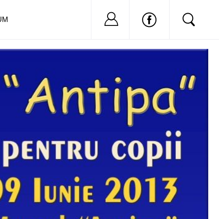
Nu ai cont?
Inregistreaza-
UM