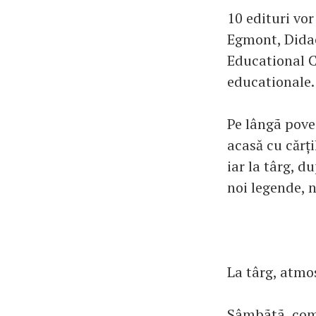
10 edituri vo
Egmont, Didac
Educational Ce
educationale. 
Pe lângã poveş
acasă cu cărți
iar la târg, d
noi legende, n
La târg, atmo
Sâmbãtã, comp