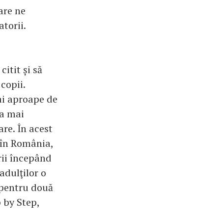
are ne
atorii.
itit și să
copii.
ai aproape de
ea mai
re. În acest
 în România,
rii începând
 adulţilor o
 pentru două
 by Step,