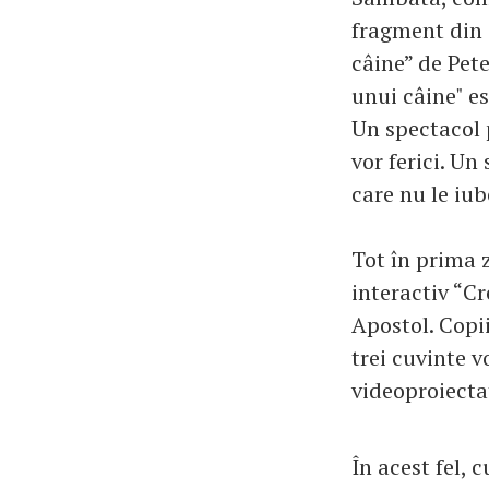
fragment din 
câine” de Pet
unui câine" es
Un spectacol p
vor ferici. Un
care nu le iube
Tot în prima z
interactiv “C
Apostol. Copii
trei cuvinte vo
videoproiecta
În acest fel, 