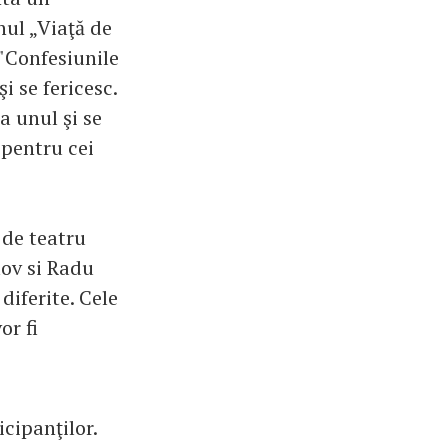
ul „Viaţă de
 "Confesiunile
i se fericesc.
a unul şi se
 pentru cei
 de teatru
lov si Radu
diferite. Cele
or fi
icipanţilor.