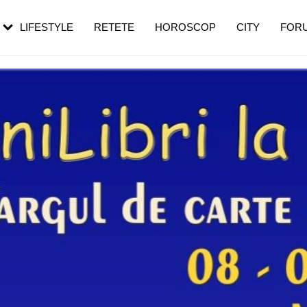
rezești mai des
Cât durează, cum te pregătești și cât
i în vârstă
de dureroasă este investigația
LIFESTYLE
RETETE
HOROSCOP
CITY
FOR