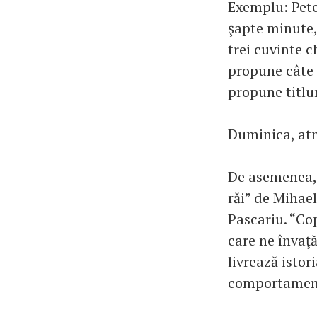
Exemplu: Pete
şapte minute, 
trei cuvinte c
propune câte o
propune titlu
Duminica, atmo
De asemenea, 
răi” de Mihae
Pascariu. “Cop
care ne învaţă
livrează istor
comportamen