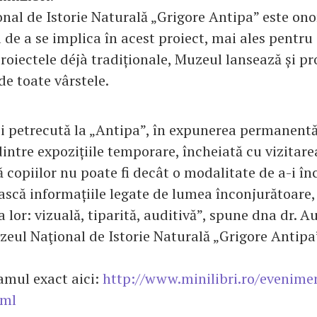
nal de Istorie Naturală „Grigore Antipa” este on
de a se implica în acest proiect, mai ales pentru c
proiectele déjà tradiționale, Muzeul lansează și p
de toate vârstele.
i petrecută la „Antipa”, în expunerea permanent
intre expozițiile temporare, încheiată cu vizitare
 copiilor nu poate fi decât o modalitate de a-i în
ească informațiile legate de lumea înconjurătoare,
sa lor: vizuală, tiparită, auditivă”, spune dna dr. A
eul Naţional de Istorie Naturală „Grigore Antipa
amul exact aici:
http://www.minilibri.ro/evenime
tml