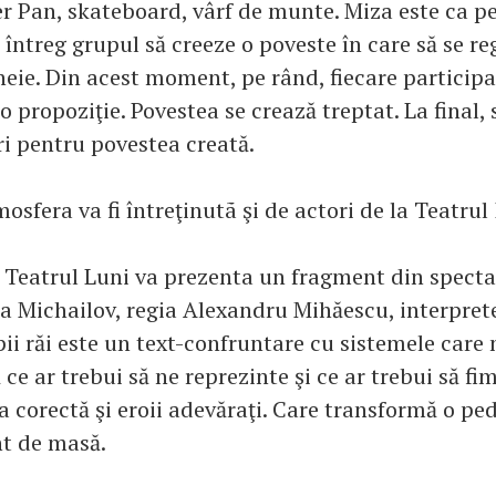
r Pan, skateboard, vârf de munte. Miza este ca p
întreg grupul să creeze o poveste în care să se re
heie. Din acest moment, pe rând, fiecare particip
 propoziţie. Povestea se crează treptat. La final, 
ri pentru povestea creată.
sfera va fi întreţinutã şi de actori de la Teatrul
Teatrul Luni va prezenta un fragment din specta
la Michailov, regia Alexandru Mihăescu, interpret
ii răi este un text-confruntare cu sistemele care 
 ce ar trebui să ne reprezinte şi ce ar trebui să fi
ia corectă şi eroii adevăraţi. Care transformă o p
t de masă.