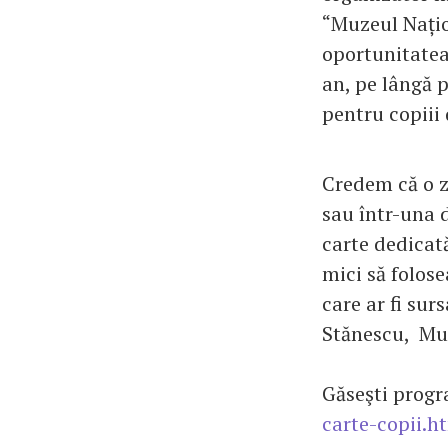
“Muzeul Națio
oportunitatea 
an, pe lângă 
pentru copiii 
Credem că o z
sau într-una d
carte dedicată
mici să folos
care ar fi sur
Stănescu, Muz
Găseşti progr
carte-copii.h