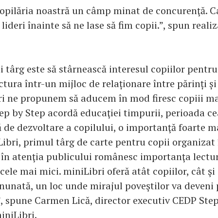
copilăria noastră un câmp minat de concurenţă. C
lideri înainte să ne lase să fim copii.”, spun realiz
 târg este să stârnească interesul copiilor pentru c
tura într-un mijloc de relaționare între părinți și 
ri ne propunem să aducem în mod firesc copiii m
tep by Step acordă educaţiei timpurii, perioada c
 de dezvoltare a copilului, o importanţă foarte ma
Libri, primul târg de carte pentru copii organizat
 în atenţia publicului românesc importanţa lectu
 cele mai mici. miniLibri oferă atât copiilor, cât şi
nunată, un loc unde mirajul poveştilor va deveni
.”, spune Carmen Lică, director executiv CEDP Step
iniLibri.