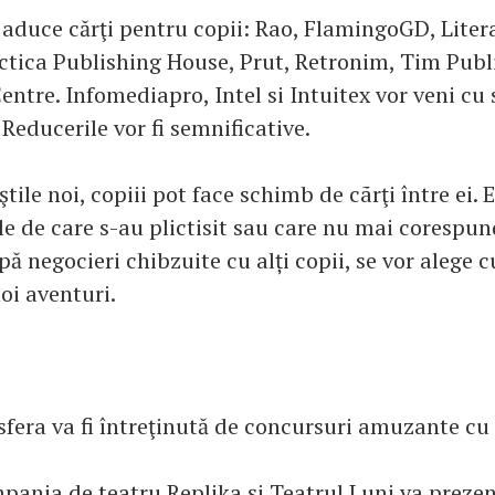
r aduce cărţi pentru copii: Rao, FlamingoGD, Liter
tica Publishing House, Prut, Retronim, Tim Publi
ntre. Infomediapro, Intel si Intuitex vor veni cu 
Reducerile vor fi semnificative.
tile noi, copiii pot face schimb de cãrţi între ei. 
le de care s-au plictisit sau care nu mai corespund
upă negocieri chibzuite cu alți copii, se vor alege c
oi aventuri.
sfera va fi întreţinută de concursuri amuzante cu
ania de teatru Replika şi Teatrul Luni va preze