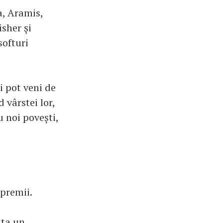
a, Aramis,
sher şi
softuri
Ei pot veni de
 vârstei lor,
u noi povești,
 premii.
nta un