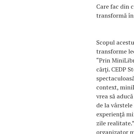
Care fac din 
transformă în 
Scopul acestui
transforme lec
“Prin MiniLib
cărţi. CEDP S
spectaculoasă
context, mini
vrea să aducă
de la vârstele
experienţă mi
zile realitate
organizator m