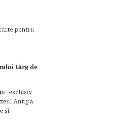
carte pentru
rului târg de
nat exclusiv
uzeul Antipa.
e și