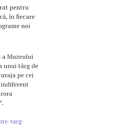
orat pentru
ă, în fiecare
rograme noi
ă a Muzeului
a unui târg de
curaja pe cei
 indiferent
urora
”.
nte-targ-