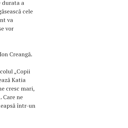
e durata a
găsească cele
ant va
se vor
 Ion Creangă.
colul „Copii
ează Katia
ne cresc mari,
m. Care ne
edeapsă într-un