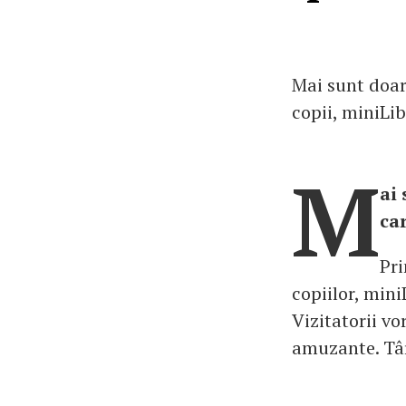
Mai sunt doar
copii, miniLib
M
ai
car
Pri
copiilor, mini
Vizitatorii vo
amuzante. Târg