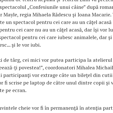
spectacolul „Confesiunile unui câine” după roman
er Mayle, regia Mihaela Rădescu şi Ioana Macarie.
te un spectacol pentru cei care au un căţel acasă ş
entru cei care nu au un căţel acasă, dar îşi vor lu
 spectacol pentru cei care iubesc animalele, dar şi
sc... şi le vor iubi.
i de târg, cei mici vor putea participa la atelierul
reează-ţi povestea!”, coordonatori Mihalea Michai
i participanţi vor extrage câte un bileţel din cutii 
r fi scrise pe laptop de către unul dintre copii şi v
te pe ecran.
cuvintele cheie vor fi în permanenţă în atenţia part