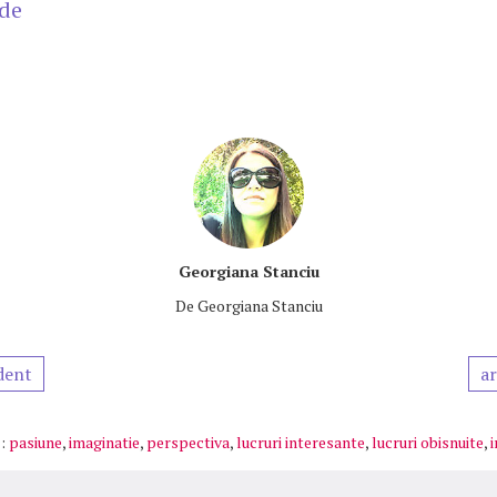
ide
Georgiana Stanciu
De
Georgiana Stanciu
dent
ar
:
pasiune
,
imaginatie
,
perspectiva
,
lucruri interesante
,
lucruri obisnuite
,