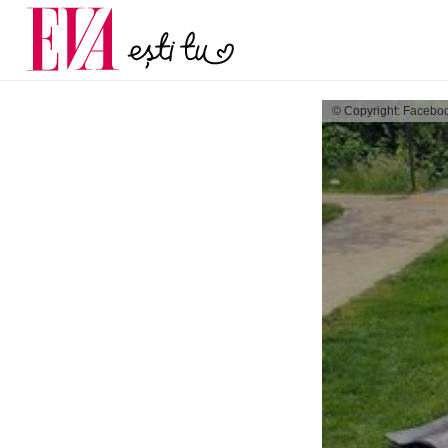
menopauză și când ar t
Carieră
la medic
Actualitate
© Copyright: Facebo