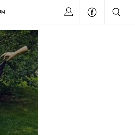
Nu ai cont?
Inregistreaza-
UM