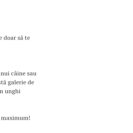
e doar să te
unui câine sau
tă galerie de
un unghi
 la maximum!