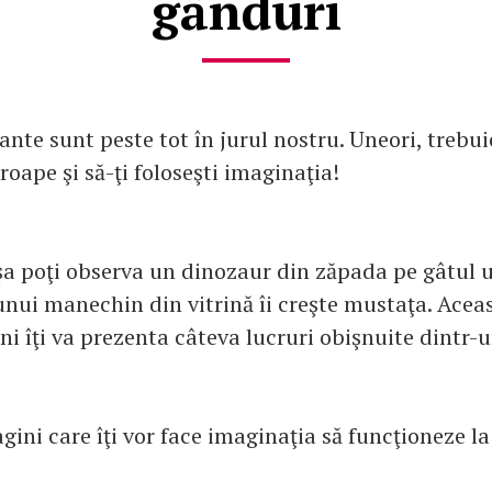
gânduri
ante sunt peste tot în jurul nostru. Uneori, trebui
roape şi să-ţi foloseşti imaginaţia!
şa poţi observa un dinozaur din zăpada pe gâtul 
nui manechin din vitrină îi creşte mustaţa. Aceas
ni îţi va prezenta câteva lucruri obişnuite dintr-
agini care îţi vor face imaginaţia să funcţioneze