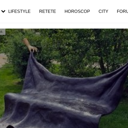
rebui să mergi
și 60 de ani. De ce te trezești mai des
pe măsură ce înaintezi în vârstă
LIFESTYLE
RETETE
HOROSCOP
CITY
FOR
ok