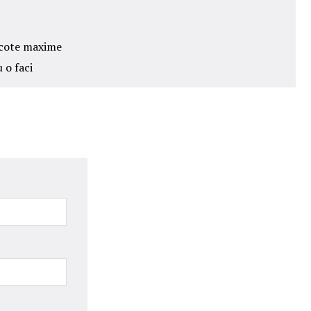
e cote maxime
 o faci