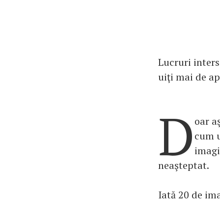
Lucruri inters
uiţi mai de ap
D
oar a
cum u
imagi
neaşteptat.
Iată 20 de im