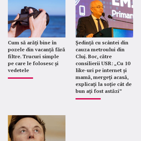
Cum să arăți bine în
Ședință cu scântei din
pozele din vacanță fără
cauza metroului din
filtre. Trucuri simple
Cluj. Boc, către
pe care le folosesc și
consilierii USR: „Cu 10
vedetele
like-uri pe internet și
mamă, mergeți acasă,
explicați la soție cât de
bun ați fost astăzi”