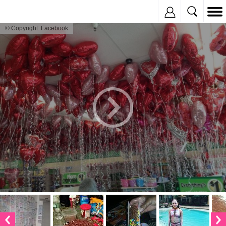
Inregistreaza
© Copyright: Facebook