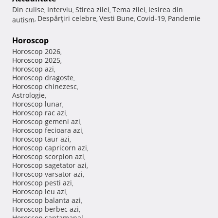
Din culise
Interviu
Stirea zilei
Tema zilei
Iesirea din
,
,
,
,
Despărţiri celebre
Vesti Bune
Covid-19
Pandemie
autism
,
,
,
,
Horoscop
Horoscop 2026
,
Horoscop 2025
,
Horoscop azi
,
Horoscop dragoste
,
Horoscop chinezesc
,
Astrologie
,
Horoscop lunar
,
Horoscop rac azi
,
Horoscop gemeni azi
,
Horoscop fecioara azi
,
Horoscop taur azi
,
Horoscop capricorn azi
,
Horoscop scorpion azi
,
Horoscop sagetator azi
,
Horoscop varsator azi
,
Horoscop pesti azi
,
Horoscop leu azi
,
Horoscop balanta azi
,
Horoscop berbec azi
,
Horoscop saptamanal