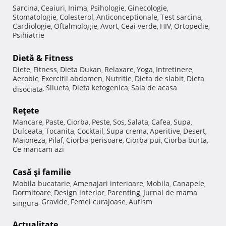
Sarcina
Ceaiuri
Inima
Psihologie
Ginecologie
,
,
,
,
,
Stomatologie
Colesterol
Anticonceptionale
Test sarcina
,
,
,
,
Cardiologie
Oftalmologie
Avort
Ceai verde
HIV
Ortopedie
,
,
,
,
,
,
Psihiatrie
Dietă & Fitness
Diete
Fitness
Dieta Dukan
Relaxare
Yoga
Intretinere
,
,
,
,
,
,
Aerobic
Exercitii abdomen
Nutritie
Dieta de slabit
Dieta
,
,
,
,
Silueta
Dieta ketogenica
Sala de acasa
disociata
,
,
,
Reţete
Mancare
Paste
Ciorba
Peste
Sos
Salata
Cafea
Supa
,
,
,
,
,
,
,
,
Dulceata
Tocanita
Cocktail
Supa crema
Aperitive
Desert
,
,
,
,
,
,
Maioneza
Pilaf
Ciorba perisoare
Ciorba pui
Ciorba burta
,
,
,
,
,
Ce mancam azi
Casă şi familie
Mobila bucatarie
Amenajari interioare
Mobila
Canapele
,
,
,
,
Dormitoare
Design interior
Parenting
Jurnal de mama
,
,
,
Gravide
Femei curajoase
Autism
singura
,
,
,
Actualitate