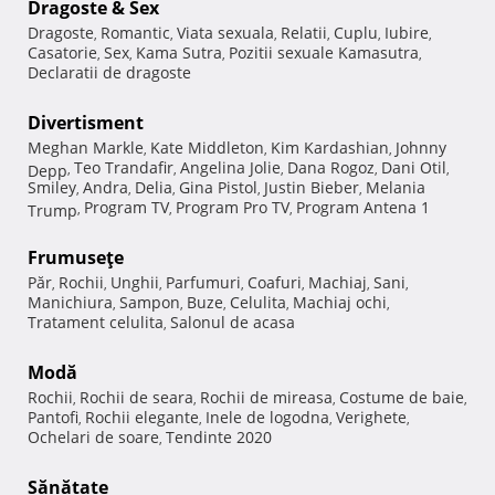
Dragoste & Sex
Dragoste
Romantic
Viata sexuala
Relatii
Cuplu
Iubire
,
,
,
,
,
,
Casatorie
Sex
Kama Sutra
Pozitii sexuale Kamasutra
,
,
,
,
Declaratii de dragoste
Divertisment
Meghan Markle
Kate Middleton
Kim Kardashian
Johnny
,
,
,
Teo Trandafir
Angelina Jolie
Dana Rogoz
Dani Otil
Depp
,
,
,
,
,
Smiley
Andra
Delia
Gina Pistol
Justin Bieber
Melania
,
,
,
,
,
Program TV
Program Pro TV
Program Antena 1
Trump
,
,
,
Frumuseţe
Păr
Rochii
Unghii
Parfumuri
Coafuri
Machiaj
Sani
,
,
,
,
,
,
,
Manichiura
Sampon
Buze
Celulita
Machiaj ochi
,
,
,
,
,
Tratament celulita
Salonul de acasa
,
Modă
Rochii
Rochii de seara
Rochii de mireasa
Costume de baie
,
,
,
,
Pantofi
Rochii elegante
Inele de logodna
Verighete
,
,
,
,
Ochelari de soare
Tendinte 2020
,
Sănătate