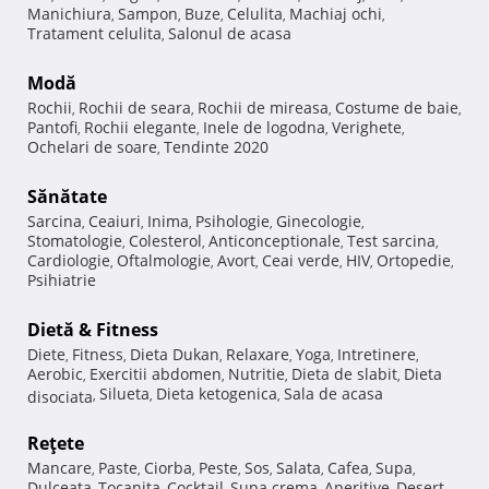
Manichiura
Sampon
Buze
Celulita
Machiaj ochi
,
,
,
,
,
Tratament celulita
Salonul de acasa
,
Modă
Rochii
Rochii de seara
Rochii de mireasa
Costume de baie
,
,
,
,
Pantofi
Rochii elegante
Inele de logodna
Verighete
,
,
,
,
Ochelari de soare
Tendinte 2020
,
Sănătate
Sarcina
Ceaiuri
Inima
Psihologie
Ginecologie
,
,
,
,
,
Stomatologie
Colesterol
Anticonceptionale
Test sarcina
,
,
,
,
Cardiologie
Oftalmologie
Avort
Ceai verde
HIV
Ortopedie
,
,
,
,
,
,
Psihiatrie
Dietă & Fitness
Diete
Fitness
Dieta Dukan
Relaxare
Yoga
Intretinere
,
,
,
,
,
,
Aerobic
Exercitii abdomen
Nutritie
Dieta de slabit
Dieta
,
,
,
,
Silueta
Dieta ketogenica
Sala de acasa
disociata
,
,
,
Reţete
Mancare
Paste
Ciorba
Peste
Sos
Salata
Cafea
Supa
,
,
,
,
,
,
,
,
Dulceata
Tocanita
Cocktail
Supa crema
Aperitive
Desert
,
,
,
,
,
,