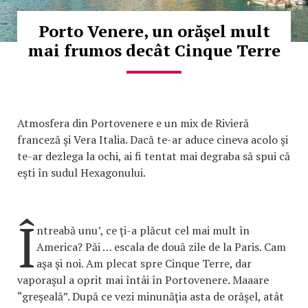
Porto Venere, un orăşel mult
mai frumos decât Cinque Terre
Atmosfera din Portovenere e un mix de Rivieră
franceză şi Vera Italia. Dacă te-ar aduce cineva acolo şi
te-ar dezlega la ochi, ai fi tentat mai degraba să spui că
eşti în sudul Hexagonului.
Î
ntreabă unu’, ce ţi-a plăcut cel mai mult în
America? Păi … escala de două zile de la Paris. Cam
aşa şi noi. Am plecat spre Cinque Terre, dar
vaporaşul a oprit mai întâi în Portovenere. Maaare
“greşeală”. După ce vezi minunăţia asta de orăşel, atât