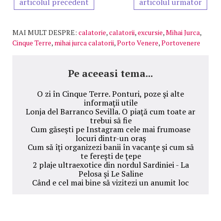
articolul precedent
articolul urmator
MAI MULT DESPRE:
calatorie
,
calatorii
,
excursie
,
Mihai Jurca
,
Cinque Terre
,
mihai jurca calatorii
,
Porto Venere
,
Portovenere
Pe aceeasi tema...
O zi în Cinque Terre. Ponturi, poze şi alte
informaţii utile
Lonja del Barranco Sevilla. O piaţă cum toate ar
trebui să fie
Cum găseşti pe Instagram cele mai frumoase
locuri dintr-un oraş
Cum să îţi organizezi banii în vacanţe şi cum să
te fereşti de ţepe
2 plaje ultraexotice din nordul Sardiniei - La
Pelosa şi Le Saline
Când e cel mai bine să vizitezi un anumit loc