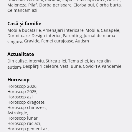
Maioneza
Pilaf
Ciorba perisoare
Ciorba pui
Ciorba burta
,
,
,
,
,
Ce mancam azi
Casă şi familie
Mobila bucatarie
Amenajari interioare
Mobila
Canapele
,
,
,
,
Dormitoare
Design interior
Parenting
Jurnal de mama
,
,
,
Gravide
Femei curajoase
Autism
singura
,
,
,
Actualitate
Din culise
Interviu
Stirea zilei
Tema zilei
Iesirea din
,
,
,
,
Despărţiri celebre
Vesti Bune
Covid-19
Pandemie
autism
,
,
,
,
Horoscop
Horoscop 2026
,
Horoscop 2025
,
Horoscop azi
,
Horoscop dragoste
,
Horoscop chinezesc
,
Astrologie
,
Horoscop lunar
,
Horoscop rac azi
,
Horoscop gemeni azi
,