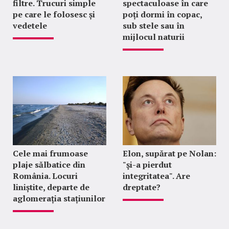
filtre. Trucuri simple
spectaculoase în care
pe care le folosesc și
poți dormi în copac,
vedetele
sub stele sau în
mijlocul naturii
Cele mai frumoase
Elon, supărat pe Nolan:
plaje sălbatice din
"şi-a pierdut
România. Locuri
integritatea". Are
liniștite, departe de
dreptate?
aglomerația stațiunilor