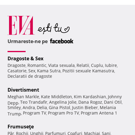
Urmareste-ne pe
Dragoste & Sex
Dragoste
Romantic
Viata sexuala
Relatii
Cuplu
Iubire
,
,
,
,
,
,
Casatorie
Sex
Kama Sutra
Pozitii sexuale Kamasutra
,
,
,
,
Declaratii de dragoste
Divertisment
Meghan Markle
Kate Middleton
Kim Kardashian
Johnny
,
,
,
Teo Trandafir
Angelina Jolie
Dana Rogoz
Dani Otil
Depp
,
,
,
,
,
Smiley
Andra
Delia
Gina Pistol
Justin Bieber
Melania
,
,
,
,
,
Program TV
Program Pro TV
Program Antena 1
Trump
,
,
,
Frumuseţe
Păr
Rochii
Unghii
Parfumuri
Coafuri
Machiaj
Sani
,
,
,
,
,
,
,