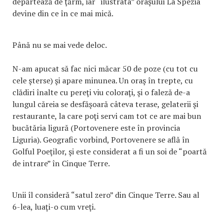
depărtează de ţărm, iar “ilustrata” oraşului La Spezia
devine din ce în ce mai mică.
Până nu se mai vede deloc.
N-am apucat să fac nici măcar 50 de poze (cu tot cu
cele şterse) şi apare minunea. Un oraş în trepte, cu
clădiri înalte cu pereţi viu coloraţi, şi o faleză de-a
lungul căreia se desfăşoară câteva terase, gelaterii şi
restaurante, la care poţi servi cam tot ce are mai bun
bucătăria ligură (Portovenere este în provincia
Liguria). Geografic vorbind, Portovenere se află în
Golful Poeţilor, şi este considerat a fi un soi de “poartă
de intrare” în Cinque Terre.
Unii îl consideră “satul zero” din Cinque Terre. Sau al
6-lea, luaţi-o cum vreţi.