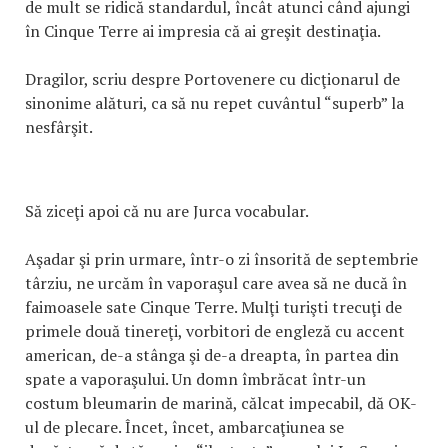
de mult se ridică standardul, încât atunci când ajungi
în Cinque Terre ai impresia că ai greşit destinaţia.
Dragilor, scriu despre Portovenere cu dicţionarul de
sinonime alături, ca să nu repet cuvântul “superb” la
nesfârşit.
Să ziceţi apoi că nu are Jurca vocabular.
Aşadar şi prin urmare, într-o zi însorită de septembrie
târziu, ne urcăm în vaporaşul care avea să ne ducă în
faimoasele sate Cinque Terre. Mulţi turişti trecuţi de
primele două tinereţi, vorbitori de engleză cu accent
american, de-a stânga şi de-a dreapta, în partea din
spate a vaporaşului. Un domn îmbrăcat într-un
costum bleumarin de marină, călcat impecabil, dă OK-
ul de plecare. Încet, încet, ambarcaţiunea se