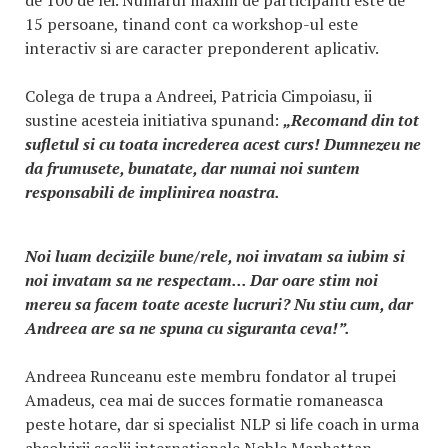
de 100 de lei. Numarul maxim de participanti este de
15 persoane, tinand cont ca workshop-ul este
interactiv si are caracter preponderent aplicativ.
Colega de trupa a Andreei, Patricia Cimpoiasu, ii
sustine acesteia initiativa spunand:
„Recomand din tot
sufletul si cu toata increderea acest curs! Dumnezeu ne
da frumusete, bunatate, dar numai noi suntem
responsabili de implinirea noastra.
Noi luam deciziile bune/rele, noi invatam sa iubim si
noi invatam sa ne respectam... Dar oare stim noi
mereu sa facem toate aceste lucruri? Nu stiu cum, dar
Andreea are sa ne spuna cu siguranta ceva!”.
Andreea Runceanu este membru fondator al trupei
Amadeus, cea mai de succes formatie romaneasca
peste hotare, dar si specialist NLP si life coach in urma