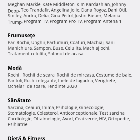
Meghan Markle
Kate Middleton
Kim Kardashian
Johnny
,
,
,
Teo Trandafir
Angelina Jolie
Dana Rogoz
Dani Otil
Depp
,
,
,
,
,
Smiley
Andra
Delia
Gina Pistol
Justin Bieber
Melania
,
,
,
,
,
Program TV
Program Pro TV
Program Antena 1
Trump
,
,
,
Frumuseţe
Păr
Rochii
Unghii
Parfumuri
Coafuri
Machiaj
Sani
,
,
,
,
,
,
,
Manichiura
Sampon
Buze
Celulita
Machiaj ochi
,
,
,
,
,
Tratament celulita
Salonul de acasa
,
Modă
Rochii
Rochii de seara
Rochii de mireasa
Costume de baie
,
,
,
,
Pantofi
Rochii elegante
Inele de logodna
Verighete
,
,
,
,
Ochelari de soare
Tendinte 2020
,
Sănătate
Sarcina
Ceaiuri
Inima
Psihologie
Ginecologie
,
,
,
,
,
Stomatologie
Colesterol
Anticonceptionale
Test sarcina
,
,
,
,
Cardiologie
Oftalmologie
Avort
Ceai verde
HIV
Ortopedie
,
,
,
,
,
,
Psihiatrie
Dietă & Fitness