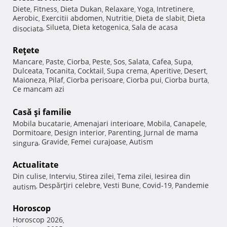
Diete
Fitness
Dieta Dukan
Relaxare
Yoga
Intretinere
,
,
,
,
,
,
Aerobic
Exercitii abdomen
Nutritie
Dieta de slabit
Dieta
,
,
,
,
Silueta
Dieta ketogenica
Sala de acasa
disociata
,
,
,
Reţete
Mancare
Paste
Ciorba
Peste
Sos
Salata
Cafea
Supa
,
,
,
,
,
,
,
,
Dulceata
Tocanita
Cocktail
Supa crema
Aperitive
Desert
,
,
,
,
,
,
Maioneza
Pilaf
Ciorba perisoare
Ciorba pui
Ciorba burta
,
,
,
,
,
Ce mancam azi
Casă şi familie
Mobila bucatarie
Amenajari interioare
Mobila
Canapele
,
,
,
,
Dormitoare
Design interior
Parenting
Jurnal de mama
,
,
,
Gravide
Femei curajoase
Autism
singura
,
,
,
Actualitate
Din culise
Interviu
Stirea zilei
Tema zilei
Iesirea din
,
,
,
,
Despărţiri celebre
Vesti Bune
Covid-19
Pandemie
autism
,
,
,
,
Horoscop
Horoscop 2026
,